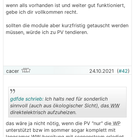
also Baggern + Aushub irgendwo lagern wird nicht
.
.
wenn alls vorhanden ist und weiter gut funktioniert,
(leicht) möglich sein
gebe ich dir vollkommen recht.
es gibt 2 Bestandsbäume eher am Grundstücksrand,
die bleiben müssen, alles Andere kann
sollten die module aber kurzfristig getauscht werden
umgesetzt/gekübelt werden
müssen, würde ich zu PV tendieren.
cacer
24.10.2021
(
#42
)
Wunschheizung:
Plan A: Erdwärmepumpe mit
RGK
gdfde schrieb:
Ich halts ned für sonderlich
Plan B: Luftwärmepumpe ohne
RGK
sinnvoll (auch aus ökologischer Sicht), das
WW
Plan C: Gasbrennwertgerät tauschen
direktelektrisch aufzuheizen.
Nebenparameter:
.
.
das wäre ja nicht nötig, wenn die PV "nur" die
WP
es muss nicht das Billigste vom Billigsten sein, will
unterstützt bzw im sommer sogar komplett mit
aber keine 160 Jahre lang an Kredit abzahlen müssen
langsamer
WW
-bereitung mit sonnenstrom erledigt