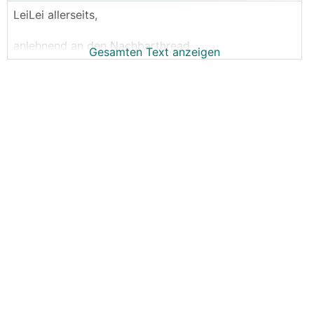
LeiLei allerseits,
anlehnend an den Nachbarthread
Gesamten Text anzeigen
https://www.energiesparhaus.at/forum-gasheizung-a
uf-luftwaermepumpe-tauschen-infos-und-richtwerte
-gesucht/65233
möchte ich euch um Hilfe bzw. Erfahrungen und
Meinungen bitten.
Hausdaten:
FTH mittelschwere Bauweise
EKZ ca. 50
Heizlast 5,2kW
FBH