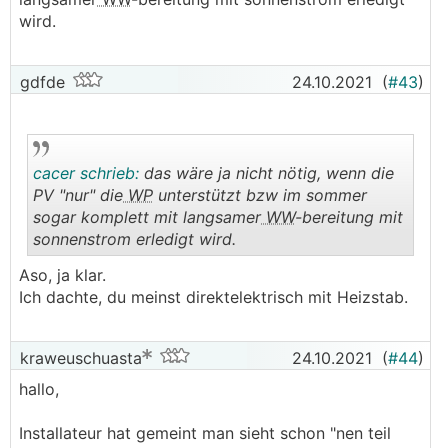
dafür
wird.
ich interessiere mich für die Technik und Einstellung,
natürlich auch die Grundlagen und lerne gerne dazu,
gdfde
24.10.2021
(
#43
)
will aber keine Wissenschaft draus machen und
🙂
zukünftig als Wärmepumpentechniker arbeiten
das Weib will zukünftig an Aufstellpool oder
cacer schrieb:
das wäre ja nicht nötig, wenn die
Eingrabpool auch noch haben
PV "nur" die
WP
unterstützt bzw im sommer
Betonhochbeete sollen sich ausgehen
sogar komplett mit langsamer
WW
-bereitung mit
"normale" Bepflanzung muss auch noch möglich sein
sonnenstrom erledigt wird.
(lt. Recherche kein Problem)
.
.
Aso, ja klar.
geplant ist das Ganze für 2022
Ich dachte, du meinst direktelektrisch mit Heizstab.
Bin für Tips, Erfahrungen, ehrliche Meinungen etc.
kraweuschuasta
24.10.2021
(
#44
)
dankbar.... und auch für Literaturtips....
hallo,
schönen Dank im Voraus
Installateur hat gemeint man sieht schon "nen teil