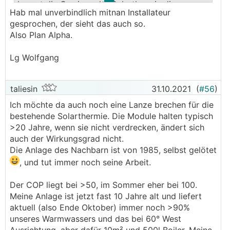
kannst die Gewinne der Solarthermie die
Hab mal unverbindlich mitnan Installateur
nächsten Jahre noch locker mitnehmen, auch
gesprochen, der sieht das auch so.
wenn der Wirkungsgrad nachlässt.
Also Plan Alpha.
Lg Wolfgang
taliesin
31.10.2021
(
#56
)
Ich möchte da auch noch eine Lanze brechen für die
bestehende Solarthermie. Die Module halten typisch
>20 Jahre, wenn sie nicht verdrecken, ändert sich
auch der Wirkungsgrad nicht.
Die Anlage des Nachbarn ist von 1985, selbst gelötet
, und tut immer noch seine Arbeit.
Der COP liegt bei >50, im Sommer eher bei 100.
Meine Anlage ist jetzt fast 10 Jahre alt und liefert
aktuell (also Ende Oktober) immer noch >90%
unseres Warmwassers und das bei 60° West