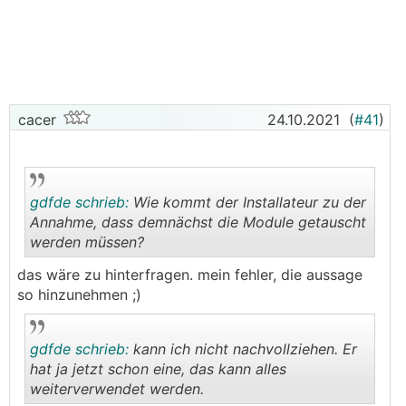
130m2
3 Personen
keine
KWL
PV ist für "irgendwann amal" geplant, wenn E-Auto
spruchreif wird, da haben wir 0Grad Süd 38Grad ca
cacer
24.10.2021
(
#41
)
50m2 Dachfläche zur Verfügung
Bestandsheizung (ca. 15J alt):
gdfde schrieb:
Wie kommt der Installateur zu der
Annahme, dass demnächst die Module getauscht
Buderus 11kW Gasbrennwertgerät
werden müssen?
400l Schichtenspeicher
4,5m2 Solarthermie
.
.
das wäre zu hinterfragen. mein fehler, die aussage
so hinzunehmen ;)
Bestandsgrundstück:
Lehm-Sandboden
gdfde schrieb:
kann ich nicht nachvollziehen. Er
Grundwasser auf etwa 16m Tiefe,
hat ja jetzt schon eine, das kann alles
Oberflächenwasser vorhanden
weiterverwendet werden.
leider ist der Platz für an
RGK
sehr eingeschränkt,