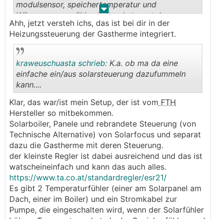
modulsensor, speichertemperatur und
.
.
Wärmemengenzähler aus und steuert das
Ahh, jetzt versteh ichs, das ist bei dir in der
Brennwertgerät.
Heizungssteuerung der Gastherme integriert.
kraweuschuasta schrieb:
K.a. ob ma da eine
einfache ein/aus solarsteuerung dazufummeln
kann....
.
.
Klar, das war/ist mein Setup, der ist vom
FTH
Hersteller so mitbekommen.
Solarboiler, Panele und rebrandete Steuerung (von
Technische Alternative) von Solarfocus und separat
dazu die Gastherme mit deren Steuerung.
der kleinste Regler ist dabei ausreichend und das ist
watscheineinfach und kann das auch alles.
https://www.ta.co.at/standardregler/esr21/
Es gibt 2 Temperaturfühler (einer am Solarpanel am
Dach, einer im Boiler) und ein Stromkabel zur
Pumpe, die eingeschalten wird, wenn der Solarfühler