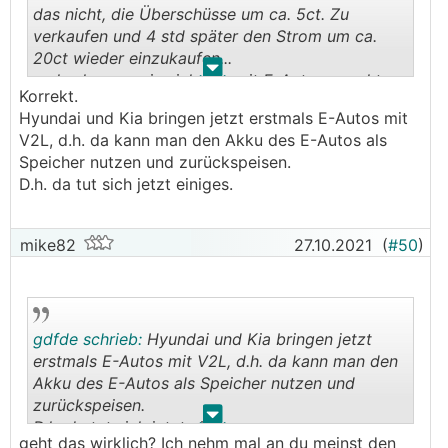
das nicht, die Überschüsse um ca. 5ct. Zu
verkaufen und 4 std später den Strom um ca.
20ct wieder einzukaufen...
.
.
mal schauen, wie sich das mit E-Auto ausgeht...
Korrekt.
Hyundai und Kia bringen jetzt erstmals E-Autos mit
V2L, d.h. da kann man den Akku des E-Autos als
Speicher nutzen und zurückspeisen.
D.h. da tut sich jetzt einiges.
mike82
27.10.2021
(
#50
)
gdfde schrieb:
Hyundai und Kia bringen jetzt
erstmals E-Autos mit V2L, d.h. da kann man den
Akku des E-Autos als Speicher nutzen und
zurückspeisen.
.
.
D.h. da tut sich jetzt einiges.
geht das wirklich? Ich nehm mal an du meinst den