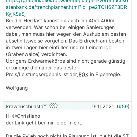
https://grabenkollektor.waermepumpen-verbrauchsd
atenbank.de/trenchplanner.html?id=pe2TOH6ZF3DR
KyjKSaSj
Bei der Heizlast kannst du auch ein 40er 400m
verwenden. War schon bei einigen Sanierungen
dabei, man muss hier wegen den Aushub am besten
abschnittsweise vorgehen. Das Erdreich am besten
in zwei Lagen hier einfüllen und mit einem Igel
(Grabenwalze) verdichten.
Übrigens Erdwärmekörbe sind nicht gerade günstig,
erkundige dich aber das beste
Preis/Leistungsergebnis ist der
RGK
in Eigenregie.
Wolfgang
kraweuschuasta
16.11.2021
(
#59
)
Hi @Christiano
der Link geht bei mir leider nicht...
Da die PV eh noch nicht in Plaunung ist, bleibt die ST