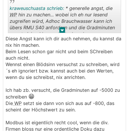
also Baggern + Aushub irgendwo lagern wird nicht
(leicht) möglich sein
kraweuschuasta schrieb:
* generelle angst, die
es gibt 2 Bestandsbäume eher am Grundstücksrand,
WP
hin zu machen... wobei ich eh nur lesend
die bleiben müssen, alles Andere kann
zugreifen würd, Adhoc Brauchwasser kann ich
umgesetzt/gekübelt werden
übers RMU S40 anfordern und die Gradminuten
.
.
musste ich ad hoc auch noch ned anpassen..
Diese Angst kann ich dir auch nehmen, du kannst da
nix hin machen.
Beim Lesen schon gar nicht und beim SChreiben
auch nicht.
Wennst einen Blödsinn versuchst zu schreiben, wird
Wunschheizung:
´s eh ignoriert bzw. kannst auch bei den Werten,
Plan A: Erdwärmepumpe mit
RGK
wenn du sie schreibst, nix anrichten.
Plan B: Luftwärmepumpe ohne
RGK
Plan C: Gasbrennwertgerät tauschen
Ich hab zb. versucht, die Gradminuten auf -5000 zu
😁
schreiben
Nebenparameter:
Die
WP
setzt sie dann von sich aus auf -800, das
es muss nicht das Billigste vom Billigsten sein, will
scheint der Höchstwert zu sein.
aber keine 160 Jahre lang an Kredit abzahlen müssen
dafür
Modbus ist eigentlich recht cool, wenn die div.
Firmen bloss nur eine ordentliche Doku dazu
ich interessiere mich für die Technik und Einstellung,