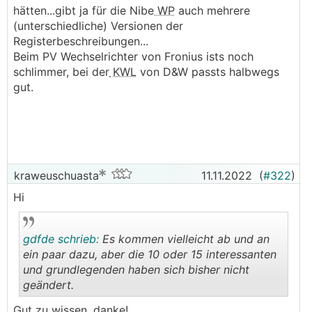
hätten...gibt ja für die Nibe
WP
auch mehrere
natürlich auch die Grundlagen und lerne gerne dazu,
(unterschiedliche) Versionen der
will aber keine Wissenschaft draus machen und
Registerbeschreibungen...
🙂
zukünftig als Wärmepumpentechniker arbeiten
Beim PV Wechselrichter von Fronius ists noch
schlimmer, bei der
KWL
von D&W passts halbwegs
das Weib will zukünftig an Aufstellpool oder
gut.
Eingrabpool auch noch haben
Betonhochbeete sollen sich ausgehen
"normale" Bepflanzung muss auch noch möglich sein
(lt. Recherche kein Problem)
geplant ist das Ganze für 2022
kraweuschuasta
11.11.2022
(
#322
)
Hi
Bin für Tips, Erfahrungen, ehrliche Meinungen etc.
dankbar.... und auch für Literaturtips....
gdfde schrieb:
Es kommen vielleicht ab und an
schönen Dank im Voraus
ein paar dazu, aber die 10 oder 15 interessanten
und grundlegenden haben sich bisher nicht
Wolfgang
geändert.
.
.
Gut zu wissen, danke!