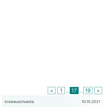
<
1
17
19
>
...
...
kraweuschuasta
10.10.2021