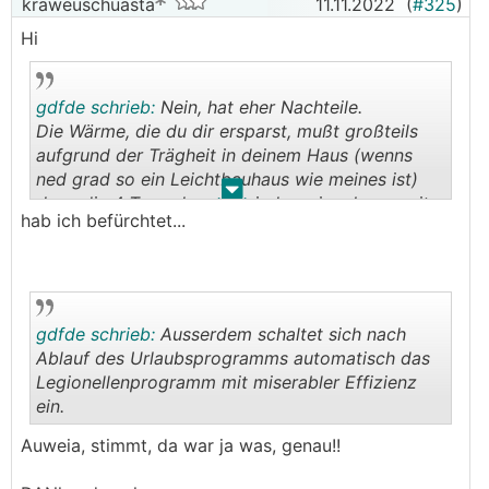
kraweuschuasta
11.11.2022
(
#325
)
Hi
gdfde schrieb:
Nein, hat eher Nachteile.
Die Wärme, die du dir ersparst, mußt großteils
aufgrund der Trägheit in deinem Haus (wenns
ned grad so ein Leichtbauhaus wie meines ist)
.
.
dann die 4 Tage danach wieder reinpulvern, mit
hab ich befürchtet...
entsprechendem Komfortverlust und
Beschwerden deiner Mädls
gdfde schrieb:
Ausserdem schaltet sich nach
Ablauf des Urlaubsprogramms automatisch das
Legionellenprogramm mit miserabler Effizienz
ein.
.
.
Auweia, stimmt, da war ja was, genau!!