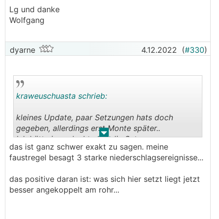
Lg und danke
Wolfgang
dyarne
4.12.2022
(
#330
)
kraweuschuasta schrieb:
kleines Update, paar Setzungen hats doch
gegeben, allerdings erst Monte später..
.
.
Ich hätte ja gedacht, daß die Setzungen
das ist ganz schwer exakt zu sagen. meine
unmittelbar nach dem ersten Regen auftreten
faustregel besagt 3 starke niederschlagsereignisse...
würden...
das positive daran ist: was sich hier setzt liegt jetzt
besser angekoppelt am rohr...