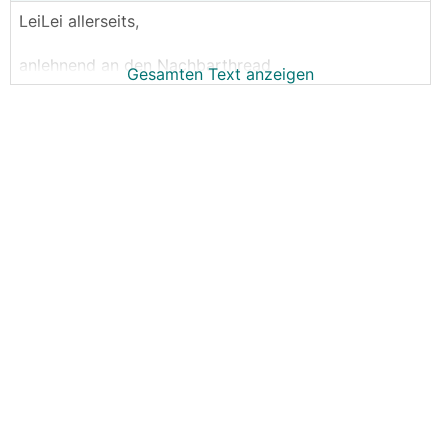
LeiLei allerseits,
anlehnend an den Nachbarthread
Gesamten Text anzeigen
https://www.energiesparhaus.at/forum-gasheizung-a
uf-luftwaermepumpe-tauschen-infos-und-richtwerte
-gesucht/65233
möchte ich euch um Hilfe bzw. Erfahrungen und
Meinungen bitten.
Hausdaten:
FTH mittelschwere Bauweise
EKZ ca. 50
Heizlast 5,2kW
FBH