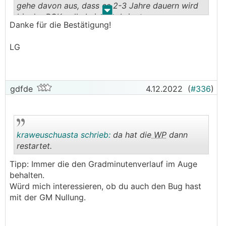
gehe davon aus, dass es 2-3 Jahre dauern wird
.
.
bis der
RGK
volle Leistung bringt.
Danke für die Bestätigung!
LG
gdfde
4.12.2022
(
#336
)
kraweuschuasta schrieb:
da hat die
WP
dann
restartet.
Tipp: Immer die den Gradminutenverlauf im Auge
.
.
behalten.
Würd mich interessieren, ob du auch den Bug hast
mit der GM Nullung.