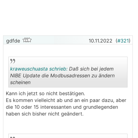
130m2
3 Personen
keine
KWL
PV ist für "irgendwann amal" geplant, wenn E-Auto
spruchreif wird, da haben wir 0Grad Süd 38Grad ca
gdfde
10.11.2022
(
#321
)
50m2 Dachfläche zur Verfügung
Bestandsheizung (ca. 15J alt):
kraweuschuasta schrieb:
Daß sich bei jedem
NIBE Update die Modbusadressen zu ändern
Buderus 11kW Gasbrennwertgerät
scheinen
400l Schichtenspeicher
4,5m2 Solarthermie
.
.
Kann ich jetzt so nicht bestätigen.
Es kommen vielleicht ab und an ein paar dazu, aber
Bestandsgrundstück:
die 10 oder 15 interessanten und grundlegenden
Lehm-Sandboden
haben sich bisher nicht geändert.
Grundwasser auf etwa 16m Tiefe,
Oberflächenwasser vorhanden
leider ist der Platz für an
RGK
sehr eingeschränkt,