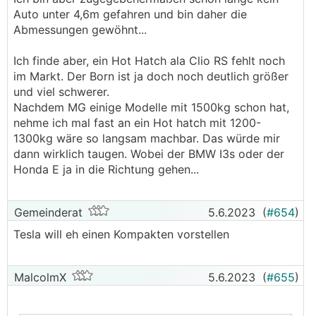
und noch kein anderes E-auto gefahren bin
Auto unter 4,6m gefahren und bin daher die
(ausser ID.3) - und derzeit auch nicht wüsste,
Abmessungen gewöhnt...
wohin die Reise geht.
Ich finde aber, ein Hot Hatch ala Clio RS fehlt noch
Model Y war vom anschauen wirklich ok, aber
im Markt. Der Born ist ja doch noch deutlich größer
Wendekreis, keine Kameras und / oder Piepser
und viel schwerer.
vorne, schlechte Übersicht und der doch nicht so
Nachdem MG einige Modelle mit 1500kg schon hat,
viel größere Kofferraum (im Vergleich zum A4)
nehme ich mal fast an ein Hot hatch mit 1200-
waren für uns dann doch zu viele Kompromisse.
1300kg wäre so langsam machbar. Das würde mir
Für uns ist derzeit der Born zu 99% Alltagsauto
dann wirklich taugen. Wobei der BMW I3s oder der
und auch mit 2 Kleinkindern voll ausreichend, für
Honda E ja in die Richtung gehen...
die Langstrecke der Allraddiesel eine perfekte
Ergänzung. Ich hoffe, dass sich das in 2-3
Jahren, wenn das Leasing ausläuft oder der A4
Gemeinderat
5.6.2023
(
#654
)
anfängt, Macken zu machen, geändert hat. LG
Tesla will eh einen Kompakten vorstellen
───────────────
Sehe ich ähnlich, für den Alltag ist ein Model Y
MalcolmX
5.6.2023
(
#655
)
etwas groß und unhandlich, auf der anderen
Seite für die Langstrecke als Verbrennerersatz
bei den derzeitigen Preisen doch sehr attraktiv.