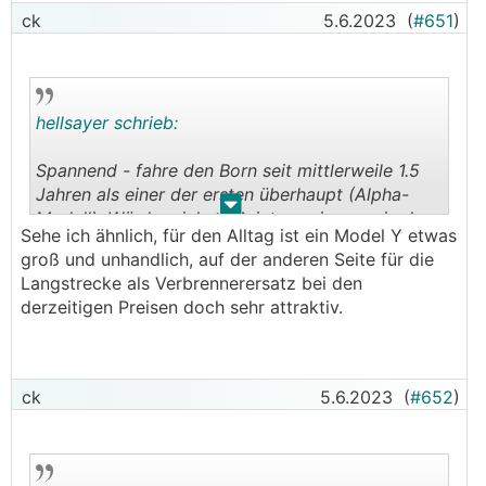
ck
5.6.2023
(
#651
)
hellsayer schrieb:
Spannend - fahre den Born seit mittlerweile 1.5
Jahren als einer der ersten überhaupt (Alpha-
.
.
Modell). Würde mich auch interessieren, wie du
Sehe ich ähnlich, für den Alltag ist ein Model Y etwas
dazu stehst, da ich den damals vorbestellt habe
groß und unhandlich, auf der anderen Seite für die
und noch kein anderes E-auto gefahren bin
Langstrecke als Verbrennerersatz bei den
(ausser ID.3) - und derzeit auch nicht wüsste,
derzeitigen Preisen doch sehr attraktiv.
wohin die Reise geht.
Model Y war vom anschauen wirklich ok, aber
Wendekreis, keine Kameras und / oder Piepser
ck
5.6.2023
(
#652
)
vorne, schlechte Übersicht und der doch nicht so
viel größere Kofferraum (im Vergleich zum A4)
waren für uns dann doch zu viele Kompromisse.
Für uns ist derzeit der Born zu 99% Alltagsauto