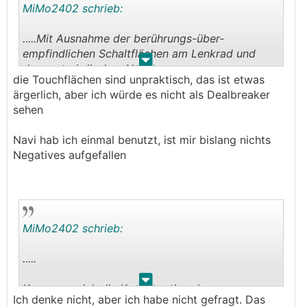
MiMo2402 schrieb:
und auch mit 2 Kleinkindern voll ausreichend, für
die Langstrecke der Allraddiesel eine perfekte
.....Mit Ausnahme der berührungs-über-
Ergänzung. Ich hoffe, dass sich das in 2-3
empfindlichen Schaltflächen am Lenkrad und
Jahren, wenn das Leasing ausläuft oder der A4
.
.
dem unterirdischen Navi.
anfängt, Macken zu machen, geändert hat. LG
die Touchflächen sind unpraktisch, das ist etwas
Sind diese beiden Punkte wirklich so schlecht?
ärgerlich, aber ich würde es nicht als Dealbreaker
sehen
....
Navi hab ich einmal benutzt, ist mir bislang nichts
Negatives aufgefallen
MiMo2402 schrieb:
.....
.
.
Kann man sich die Konfiguration des
Ich denke nicht, aber ich habe nicht gefragt. Das
Monatswagens eigentlich irgendwie aussuchen?