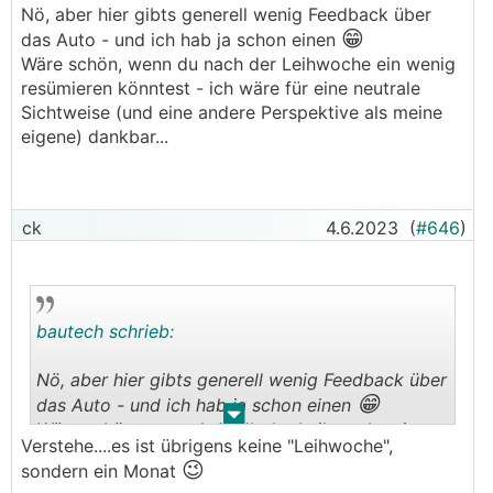
Nö, aber hier gibts generell wenig Feedback über
😁
.
.
das Auto - und ich hab ja schon einen
Wäre schön, wenn du nach der Leihwoche ein wenig
resümieren könntest - ich wäre für eine neutrale
Sichtweise (und eine andere Perspektive als meine
eigene) dankbar...
ck
4.6.2023
(
#646
)
bautech schrieb:
Nö, aber hier gibts generell wenig Feedback über
😁
das Auto - und ich hab ja schon einen
.
.
Wäre schön, wenn du nach der Leihwoche ein
Verstehe....es ist übrigens keine "Leihwoche",
wenig resümieren könntest - ich wäre für eine
😉
sondern ein Monat
neutrale Sichtweise (und eine andere Perspektive