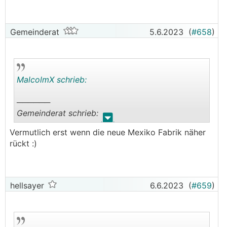
Gemeinderat
5.6.2023
(
#658
)
MalcolmX schrieb:
──────
Gemeinderat schrieb:
.
.
Vermutlich erst wenn die neue Mexiko Fabrik näher
Tesla will eh einen Kompakten vorstellen
rückt :)
───────────────
Da bin ich eh schon sehr gespannt wie kompakt
der am Ende wirklich wird...
hellsayer
6.6.2023
(
#659
)
Aber das weiß man wohl frühestens in einem
Jahr mehr?