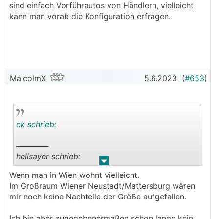
sind einfach Vorführautos von Händlern, vielleicht
kann man vorab die Konfiguration erfragen.
....
MalcolmX
5.6.2023
(
#653
)
ck schrieb:
──────
hellsayer schrieb:
.
.
Wenn man in Wien wohnt vielleicht.
Spannend - fahre den Born seit mittlerweile 1.5
Im Großraum Wiener Neustadt/Mattersburg wären
Jahren als einer der ersten überhaupt (Alpha-
mir noch keine Nachteile der Größe aufgefallen.
Modell). Würde mich auch interessieren, wie du
dazu stehst, da ich den damals vorbestellt habe
Ich bin aber zugegebenermaßen schon lange kein