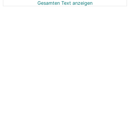
Gesamten Text anzeigen
Hab in meiner Garage auch 2 Anschlüsse
vorsichtshalber installiert.