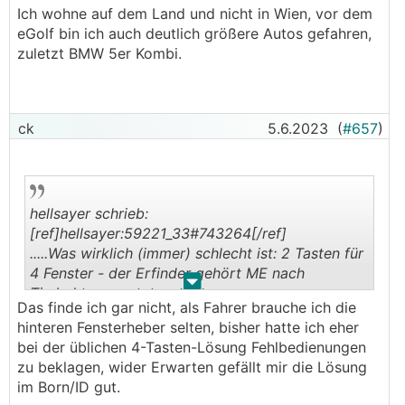
Ich wohne auf dem Land und nicht in Wien, vor dem
aufgefallen.
eGolf bin ich auch deutlich größere Autos gefahren,
zuletzt BMW 5er Kombi.
Ich bin aber zugegebenermaßen schon lange
kein Auto unter 4,6m gefahren und bin daher die
Abmessungen gewöhnt...
ck
5.6.2023
(
#657
)
Ich finde aber, ein Hot Hatch ala Clio RS fehlt
noch im Markt. Der Born ist ja doch noch
deutlich größer und viel schwerer.
Nachdem MG einige Modelle mit 1500kg schon
hellsayer schrieb:
hat, nehme ich mal fast an ein Hot hatch mit
[ref]hellsayer:59221_33#743264[/ref]
1200-1300kg wäre so langsam machbar. Das
.....Was wirklich (immer) schlecht ist: 2 Tasten für
würde mir dann wirklich taugen. Wobei der BMW
4 Fenster - der Erfinder gehört ME nach
I3s oder der Honda E ja in die Richtung gehen...
.
.
Timbuktu versetzt. ....
Das finde ich gar nicht, als Fahrer brauche ich die
hinteren Fensterheber selten, bisher hatte ich eher
bei der üblichen 4-Tasten-Lösung Fehlbedienungen
zu beklagen, wider Erwarten gefällt mir die Lösung
im Born/ID gut.