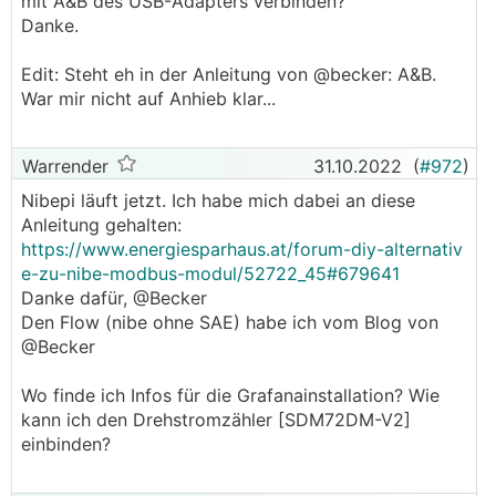
mit A&B des USB-Adapters verbinden?
Danke.
Edit: Steht eh in der Anleitung von @becker: A&B.
War mir nicht auf Anhieb klar...
Warrender
31.10.2022
(
#972
)
Nibepi läuft jetzt. Ich habe mich dabei an diese
Anleitung gehalten:
https://www.energiesparhaus.at/forum-diy-alternativ
e-zu-nibe-modbus-modul/52722_45#679641
Danke dafür, @Becker
Den Flow (nibe ohne SAE) habe ich vom Blog von
@Becker
Wo finde ich Infos für die Grafanainstallation? Wie
kann ich den Drehstromzähler [SDM72DM-V2]
einbinden?