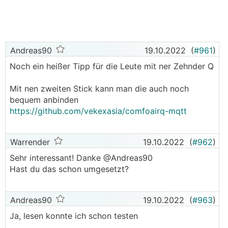
Adapter die NibeGW Software (Teil des Bindings)
installieren. Der Ardunio Code muss dabei an die
eigenen Netzwerkeinstellungen angepasst werden.
2) Den Arduino an die Wärmepumpe und ans LAN
Andreas90
19.10.2022
(
#961
)
anschließen.
Noch ein heißer Tipp für die Leute mit ner Zehnder Q
3) Die Nibe Modbus Manager Software auf einem
Mit nen zweiten Stick kann man die auch noch
Rechner installieren und bis zu 20 Register
bequem anbinden
auswählen, die periodisch von der Wärmepumpe
https://github.com/vekexasia/comfoairq-mqtt
exportiert werden sollen. Diese Konfig muss
gespeichert und per USB-Stick auf die
WP
übertragen werden.
Warrender
19.10.2022
(
#962
)
4) Das Modbus Modul in der
Sehr interessant! Danke @­Andreas90
WP
aktivieren. Wenn
alles geklappt hat, bleibt die Wärmepumpe im
Hast du das schon umgesetzt?
Normalbetrieb. Falls irgendwas bei der
Kommunikation mit dem Arduino schief geht, wird
Andreas90
19.10.2022
(
#963
)
eine Fehlermeldung am Display ausgegeben und die
WP
geht in einen Alarmmodus.
Ja, lesen konnte ich schon testen