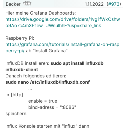
Becker
1.11.2022
(
#973
)
Hier meine Grafana Dashboards:
https://drive.google.com/drive/folders/1vg1fWxCshw
o9Ao7c4mXP1ewTUWnuIhhF?usp=share_link
Raspberry Pi:
https://grafana.com/tutorials/install-grafana-on-rasp
berry-pi/
ab "Install Grafana"
InfluxDB installieren:
sudo apt install influxdb
influxdb-client
Danach folgendes editieren:
sudo nano /etc/influxdb/influxdb.conf
…
• [http]
enable = true
bind-adress = ":8086"
speichern.
Influx Konsole starten mit "influx" dann