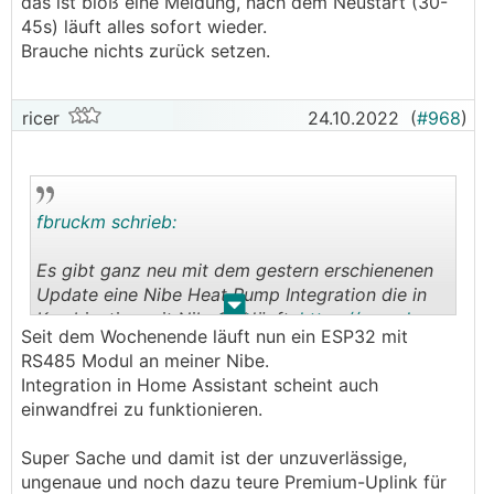
das ist bloß eine Meldung, nach dem Neustart (30-
45s) läuft alles sofort wieder.
Brauche nichts zurück setzen.
ricer
24.10.2022
(
#968
)
fbruckm schrieb:
Es gibt ganz neu mit dem gestern erschienenen
Update eine Nibe Heat Pump Integration die in
.
.
Kombination mit NibeGW läuft:
https://www.hom
Seit dem Wochenende läuft nun ein ESP32 mit
e-assistant.io/integrations/nibe_heatpump/
RS485 Modul an meiner Nibe.
Integration in Home Assistant scheint auch
einwandfrei zu funktionieren.
Super Sache und damit ist der unzuverlässige,
ungenaue und noch dazu teure Premium-Uplink für