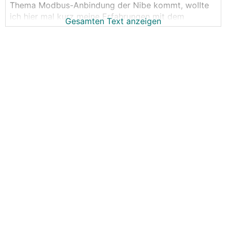
Thema Modbus-Anbindung der Nibe kommt, wollte
ich hier mal kurz meine Erfahrungen mit dem
Gesamten Text anzeigen
Nachbau einer DiY Lösung, auf Basis von im Netz
vorhandener Infos, teilen. Für mich war es eine
Spielerei und Zeitvertreib der letzten Tage. Der Post
dient vor allem als Speicherort für meine
gesammelten Infos und evt. dem Austausch von
Leuten, die das so oder so ähnlich bei sich installiert
haben. Ich kann und will hier keine Empfehlung
abgeben, sowas selbst zu machen!
Die Lösung basiert im Wesentlichen auf den Nibe
Bindings von openHAB (
https://www.openhab.org/ad
dons/bindings/nibeheatpump/
), das eine Umsetzung
Modbus auf UDP macht. Infos zur Funktionsweise
findet man auf der openHAB Seite bzw. dem
entsprechenden github Repo.
Die grobe Vorgangsweise war folgend:
1) Auf einen Arduino mit Ethernet Shield und RS485