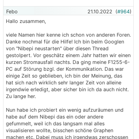
5) Das nibeopenhab Binding in openHAB installieren
Febo
21.10.2022
(
#964
)
und konfigurieren.
Hallo zusammen,
zu 1) Man könnte dazu auch einen Raspberry Pi mit
RS485 Adapter verwenden, auf dem dann auch
viele Namen hier kenne ich schon von anderen Foren.
openHAB selbst läuft. Das finde ich aber nicht
Danke nochmal für die Hilfe! Ich bin beim Googlen
optimal. Ein Pi wäre mir da nicht robust genug.
von "Nibepi neustarten" über diesen Thread
Selbst ein einfacher Neustart des Pis würde zu
gestolpert. Vor geschätz einem Jahr hatten wir einen
einem Fehler der
WP
führen und ein SD-Kartenfehler
kurzen Stromausfall nachts. Da ging meine F1255-6-
wäre sowieso ungemütlich.
PC auf Störung bzgl. der Kommunikation. Das war
einige Zeit so geblieben, ich bin der Meinung, das
zu 5) Da ich derzeit noch nicht weiß ob es openHAB
hat sich nach wirklich sehr langer Zeit von alleine
oder was anderes wird - über Erfahrungen bzw.
irgendwie erledigt, aber sicher bin ich da auch nicht.
Empfehlungen würde ich mich freuen(!) - habe ich
Zu lange her.
das Binding so adaptiert, das es ohne openHAB
läuft. Derzeit verwende ich die Log-Dateien dieses
Nun habe ich probiert ein wenig aufzuräumen und
"Stand-Alone Bindings" zur Speicherung der Werte.
habe auf dem Nibepi das ein oder andere
Eine Erweiterung für "richtige" Ausgabeformate bzw.
gefummelt, weil ich das langsam mal alles
Kanäle (Umsetzung auf KNX wurde hier mal in einem
visualisieren wollte, bisschen schöne Graphen
anderen Thread diskutiert) wäre aber von hier weg
machen etc. Dabei muss ich irgendwas zerschossen