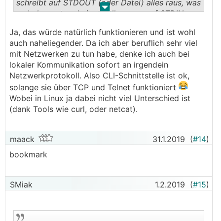
schreibt auf STDOUT (oder Datei) alles raus, was
.
.
es bekommt und nimmt alles, was auf STDIN
reinkommt, als Kommando.
Ja, das würde natürlich funktionieren und ist wohl
auch naheliegender. Da ich aber beruflich sehr viel
mit Netzwerken zu tun habe, denke ich auch bei
lokaler Kommunikation sofort an irgendein
Netzwerkprotokoll. Also CLI-Schnittstelle ist ok,
solange sie über TCP und Telnet funktioniert
Wobei in Linux ja dabei nicht viel Unterschied ist
(dank Tools wie curl, oder netcat).
maack
31.1.2019
(
#14
)
bookmark
SMiak
1.2.2019
(
#15
)