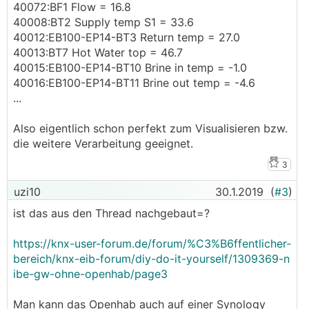
40072:BF1 Flow = 16.8
40008:BT2 Supply temp S1 = 33.6
40012:EB100-EP14-BT3 Return temp = 27.0
40013:BT7 Hot Water top = 46.7
40015:EB100-EP14-BT10 Brine in temp = -1.0
40016:EB100-EP14-BT11 Brine out temp = -4.6
...
Also eigentlich schon perfekt zum Visualisieren bzw.
die weitere Verarbeitung geeignet.
3
uzi10
30.1.2019
(
#3
)
ist das aus den Thread nachgebaut=?
https://knx-user-forum.de/forum/%C3%B6ffentlicher-
bereich/knx-eib-forum/diy-do-it-yourself/1309369-n
ibe-gw-ohne-openhab/page3
Man kann das Openhab auch auf einer Synology