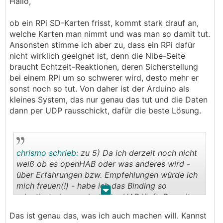
Hallo,
ob ein RPi SD-Karten frisst, kommt stark drauf an,
welche Karten man nimmt und was man so damit tut.
Ansonsten stimme ich aber zu, dass ein RPi dafür
nicht wirklich geeignet ist, denn die Nibe-Seite
braucht Echtzeit-Reaktionen, deren Sicherstellung
bei einem RPi um so schwerer wird, desto mehr er
sonst noch so tut. Von daher ist der Arduino als
kleines System, das nur genau das tut und die Daten
dann per UDP rausschickt, dafür die beste Lösung.
chrismo schrieb:
zu 5) Da ich derzeit noch nicht
weiß ob es openHAB oder was anderes wird -
über Erfahrungen bzw. Empfehlungen würde ich
mich freuen(!) - habe ich das Binding so
.
.
adaptiert, das es ohne openHAB läuft. Derzeit
verwende ich die Log-Dateien dieses "Stand-
Das ist genau das, was ich auch machen will. Kannst
Alone Bindings" zur Speicherung der Werte.