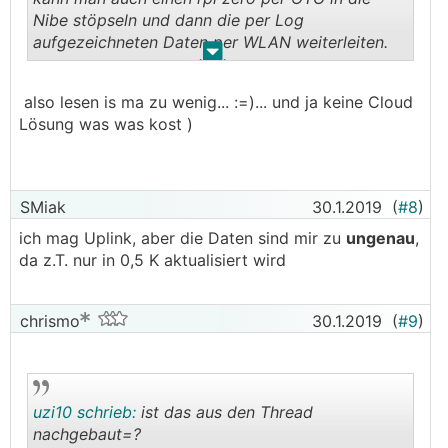
Nibe stöpseln und dann die per Log
aufgezeichneten Daten per WLAN weiterleiten.
.
.
Freut mich, dass es hier noch andere User gibt,
also lesen is ma zu wenig... :=)... und ja keine Cloud
die ähnliche Ziele verfolgen
Lösung was was kost )
Viele Grüße
Maik
SMiak
30.1.2019
(
#8
)
ich mag Uplink, aber die Daten sind mir zu
ungenau
,
da z.T. nur in 0,5 K aktualisiert wird
chrismo
30.1.2019
(
#9
)
uzi10 schrieb:
ist das aus den Thread
nachgebaut=?