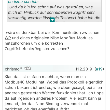
chrismo schrieb:
Und da bin ich schon auf was gestoßen, was
mich im Hinblick auf schreibenden Zugriff sehr
vorsichtig werden lässt: als Testwert habe ich die
.
.
Gradminuten verwendet, für die es sowohl ein 16
bit Register (40005) als auch ein 32 bit Register
wäre es denkbar bei der Kommunikation zwischen
(40940) gibt. Beim Auslesen des 16bit Registers
WP
und eines originalen Nibe ModBus-Modules
ist ein falscher Wert ausgelesen worden. Keine
mitzuhorchen um die korrekten
Ahnung warum, weil der Code sollte passen
Zugriffsbefehle/Register zu sehen?
(andere 16bit Register wurden richtig
ausgelesen). D.h. Schreiben auf dieses Register
ist wohl eher nicht zu empfehlen.
chrismo
11.2.2019
(
#19
)
Klar, das ist einfach machbar, wenn man ein
Modbus40 Modul hat. Wobei das Protokoll eigentlich
schon bekannt ist und es, wie oben gesagt, bei allen
anderen getesteten Werten funktioniert hat. Ich tippe
da auf irgendein anderes Problem. Vielleicht kann ja
jemand, der das Nibe Binding verwendet mal
berichten, ob das ebenfalls auftritt.