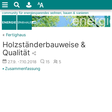
«
Fertighaus
Holzständerbauweise &
Qualität
27.9.
-7.10.2018
15
5
Zusammenfassung