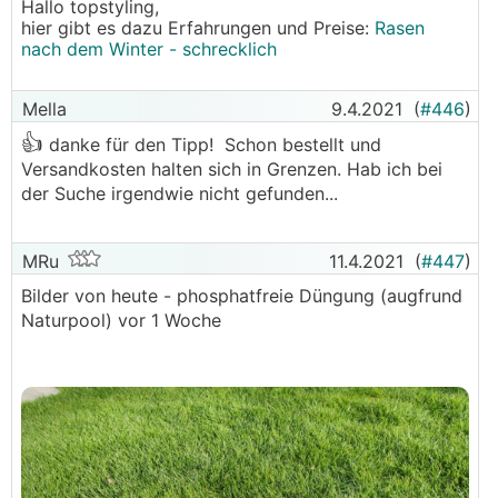
Hallo topstyling,
2. 1-2x im Jahr Vertikutieren
hier gibt es dazu Erfahrungen und Preise:
Rasen
3. 2-3x im Jahr düngen
nach dem Winter - schrecklich
4. im Hochsommer regelmäßige Bewässerung
Mella
9.4.2021
(
#446
)
Wäre für Tipps sehr dankbar.
👍
danke für den Tipp! Schon bestellt und
lg
Versandkosten halten sich in Grenzen. Hab ich bei
Christian
der Suche irgendwie nicht gefunden...
MRu
11.4.2021
(
#447
)
Bilder von heute - phosphatfreie Düngung (augfrund
Naturpool) vor 1 Woche