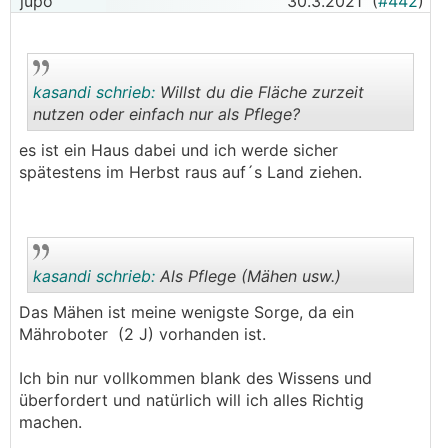
jupo
30.3.2021
(
#442
)
auf das Düngen)- wie machen die Leute das, die
auch so große Gärten haben?
Vertekutieren war auch ein Thema, habe aber
gelesen, dass das im Frühjahr und gerade bei
kasandi schrieb:
Willst du die Fläche zurzeit
Unkraut das kontro produktiv ist. Meine Idee
nutzen oder einfach nur als Pflege?
wäre jetzt mal zu schauen, wie sich der Rasen
entwickelt und notfalls im Mai zu vertikutieren -
es ist ein Haus dabei und ich werde sicher
gut oder nicht gut?
.
.
spätestens im Herbst raus auf´s Land ziehen.
Bestellung bei rasendoktor habe ich gerade
aufgegeben
kasandi schrieb:
Als Pflege (Mähen usw.)
Das Mähen ist meine wenigste Sorge, da ein
Mähroboter (2 J) vorhanden ist.
.
.
Ich bin nur vollkommen blank des Wissens und
überfordert und natürlich will ich alles Richtig
machen.