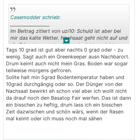
Casemodder schrieb:
__________________
Im Beitrag zitiert von uzi10: Schuld ist aber bei
mir das kalte Wetter. Nachsaat geht nicht auf und
.
.
die Düngetemperatur ist noch nicht erreicht.
Tags 10 grad ist gut aber nachts 0 grad oder - zu
wenig. Sagt auch ein Greenkeeper ausn Nachbarort.
Echt, ist bei dir das Wetter, 20km entfernt, so viel
Drum keimt auch nicht mein Gras. Boden war sogar
😜
anders
.
teilweise morgens gefroren.
Sollte halt min 5grad Bodentemperatur haben und
Düngetemperatur - 150° - ist schon seit 26.03
10grad durchgängig oder so. Der Dünger von der
erreicht ;)
Nachsaat bewirkt eh schon viel aber ich wollt nicht
da drauf noch den Basatop Fair werfen. Das ist dann
ein bisschen zu heftig, drum lass ich ein bisschen
Zeit dazwischen und schön wärs, wenn der Rasen
mal keimt oder ich muss noch mal sähen