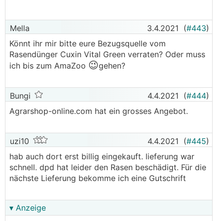
Mella
3.4.2021
(
#443
)
Könnt ihr mir bitte eure Bezugsquelle vom
Rasendünger Cuxin Vital Green verraten? Oder muss
😉
ich bis zum AmaZoo
gehen?
Bungi
4.4.2021
(
#444
)
Agrarshop-online.com hat ein grosses Angebot.
uzi10
4.4.2021
(
#445
)
hab auch dort erst billig eingekauft. lieferung war
Das ist mehr oder weniger auf der ganzen Fläche so.
schnell. dpd hat leider den Rasen beschädigt. Für die
Was kann es sein?
nächste Lieferung bekomme ich eine Gutschrift
Pflege im Sommer:
1. wöchentlich mähen (nicht zu kurz - mittlere
▾ Anzeige
Einstellung vom Rasenmäher)