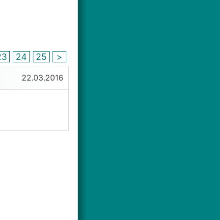
23
24
25
>
22.03.2016
rsten Jahre war
dicht aus.
 wünscht oder