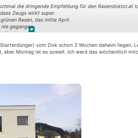
nochmal die dringende Empfehlung für den Rasendoktor.at l
 dass Zeugs wirkt super.
 grünen Rasen, das mitte April.
ganzen Fläche so.
h nie gegangen.
.
.
uen Kunden gewonnen.
ung, die Ware ist echt Top!
, Starterdünger) vom Dok schon 3 Wochen daheim liegen. Le
z - mittlere Einstellung vom Rasenmäher)
, aber Montag ist es soweit. Ich werd das wöchentlich mi
wässerung