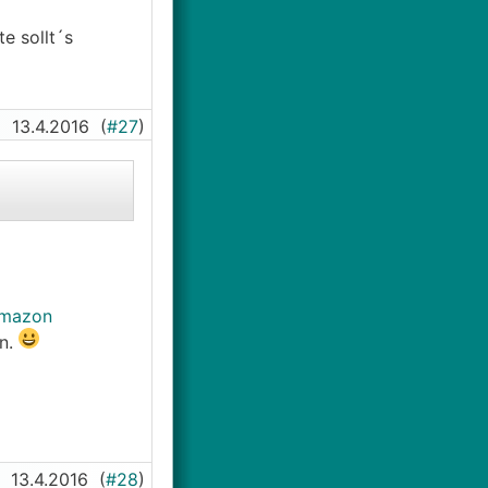
e sollt´s
13.4.2016
(
#27
)
mazon
rn.
13.4.2016
(
#28
)