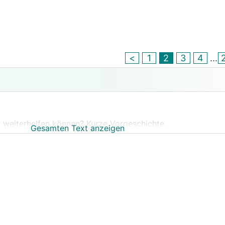
<
1
2
3
4
...
tl. weiterhelfen können? Kurze Vorgeschichte.
Gesamten Text anzeigen
en lassen vom Gärtner. Hat alles super geklappt und die e
e Nachbarn haben uns dafür beneidet.
 mit dem Rasen.
lich aus (dieses Jahr und auch letztes Jahr schon so)
bwegs wieder hin aber er sieht auch in Hochform nicht sehr 
 an, bei weitem nicht so "flauschig" wie man sich das normal