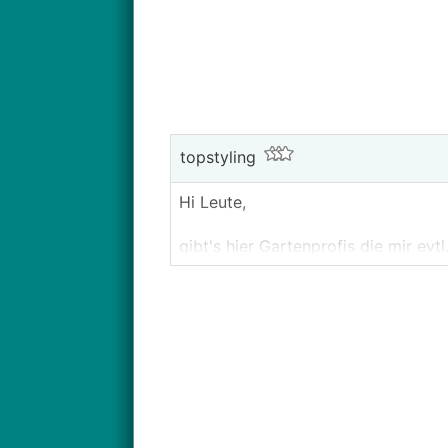
topstyling
Hi Leute,
gibt's hier Gartenprofis die mir ev
Wir haben unseren Rasen 2011 anleg
der Rasen echt schön und sogar di
Seit 2 Jahren kämpfe ich aber nun
1. Nach dem Winter sieht er schreck
2. Mit viel Mühe kriegt man ihn hal
3. Er fühlt sich immer relativ hart
sonst so kennt.