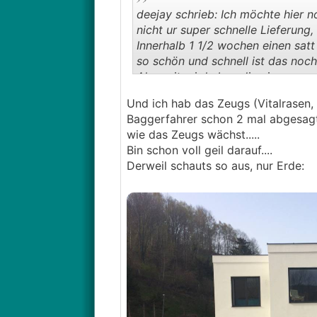
deejay schrieb: Ich möchte hier 
nicht ur super schnelle Lieferung,
Innerhalb 1 1/2 wochen einen satt
Das ist mehr oder weniger auf der 
so schön und schnell ist das noc
Was kann es sein?
Also mit mir haben die einen ne
Danke an Speeedy für die Empfehl
Pflege im Sommer:
Und ich hab das Zeugs (Vitalrasen
1. wöchentlich mähen (nicht zu kur
Baggerfahrer schon 2 mal abgesagt
2. 1-2x im Jahr Vertikutieren
wie das Zeugs wächst.....
3. 2-3x im Jahr düngen
Bin schon voll geil darauf....
4. im Hochsommer regelmäßige Be
Derweil schauts so aus, nur Erde:
Wäre für Tipps sehr dankbar.
lg
Christian