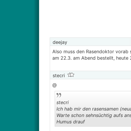
Jetzt nach dem Winter sieht er so a
deejay
Also muss den Rasendoktor vorab s
am 22.3. am Abend bestellt, heute 
stecri
@
stecri
Ich hab mir den rasensamen (neua
Warte schon sehnsüchtig aufs an
Humus drauf