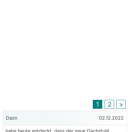
1
2
>
Dazn
02.12.2022
habe heute entdeckt, dass der neue Dachstuhl