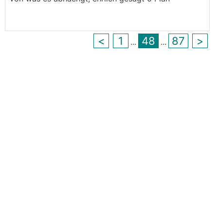
<
1
48
87
>
...
...