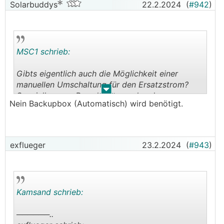
Solarbuddys
22.2.2024
(
#942
)
MSC1 schrieb:
Gibts eigentlich auch die Möglichkeit einer
manuellen Umschaltung für den Ersatzstrom?
.
.
Speziell wenn zB auch entsprechend
Nein Backupbox (Automatisch) wird benötigt.
dimensionierte Leerrohre aus dem Zählerschrank
fehlen? Man muss ja schließlich doch mit dem
Querschnitt der Zählerschleife drüber. Einen
manuellen Umschalter kriegt man in solchen
exflueger
23.2.2024
(
#943
)
Fällen leichter unter.
Kamsand schrieb:
──────..