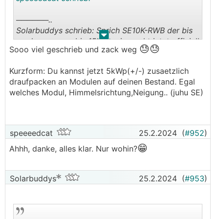
──────..
Solarbuddys schrieb: Sprich SE10K-RWB der bis
.
.
vor kurzem nur bis 15kWp ging geht jetzt offiziell
😓😓
Sooo viel geschrieb und zack weg
bis 20kWp
(z.b 20kWp am Dach, 10kW AC-seitig, 5kW vole
Kurzform: Du kannst jetzt 5kWp(+/-) zusaetzlich
in die Batterie)
draufpacken an Modulen auf deinen Bestand. Egal
───────────────
welches Modul, Himmelsrichtung,Neigung.. (juhu SE)
Das sollte meine Anlage ja betreffen.
Das heißt jetzt genau was für mich? Danke für
😁
die Übersetzung
!
speeeedcat
25.2.2024
(
#952
)
😁
Ahhh, danke, alles klar. Nur wohin?
Solarbuddys
25.2.2024
(
#953
)