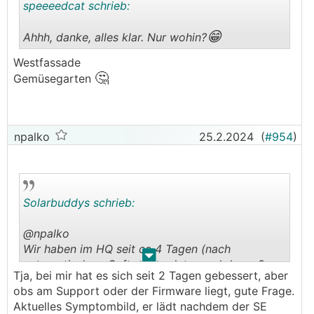
speeeedcat schrieb:
😁
Ahhh, danke, alles klar. Nur wohin?
.
.
Westfassade
🤔
Gemüsegarten
npalko
25.2.2024
(
#954
)
Solarbuddys schrieb:
@npalko
Wir haben im HQ seit ca 4 Tagen (nach
.
.
automatischem Softwareupdate, nachdems 3
Tja, bei mir hat es sich seit 2 Tagen gebessert, aber
Wochen supi geschnurrlt hat) jetzt einen
obs am Support oder der Firmware liegt, gute Frage.
🙈
aehnlichen Speicherfehler wie Du
- Fuehl Dich
Aktuelles Symptombild, er lädt nachdem der SE
somit nicht alleine als aktuell letzter Servicecase