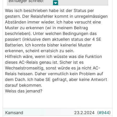
exflueger schrieb:
.
.
Was isch beschrieben habe ist der Status per
──────..
gestern. Der Relaisfehler kommt in unregelmässigen
Kamsand schrieb: Hab gerade die Info
Abständen immer wieder. Ich habe versucht eine
bekommen das ich einen neuen
WR
bekomme
Muster zu erkennen (wi in meinem Beitrag
Jetzt meine Überlegung, die Produktionswerte
beschrieben). Unter welchen Bedingungen das
im Monitoring werden die fortgesetzt oder fängt
passiert (inklusive dem aktuellen status der 4 SE
es wieder von vorne an?
Batterien. Ich konnte bisher keinerlei Muster
Neuer
WR
neue SN!
erkennen, scheint erratsich zu sein.
───────────────
Hilfreich wäre, wenn ich wüsste was die Funktion
dieses AC-Relais genau ist. Sicher ist es
Hallo
Wechselstromseitig, sonst würde es ja nicht AC-
Genau das Gleiche bei mir : 700 mal den #122
Relais heissen. Daher vermutlich kein Problem auf
Faulty AC-Relais Fehler gehabt. RMA, neuer
dem Dach. Ich habe SE gefragt, aber keine Antwort
Inverter bekommen, alten wollten sie nicht
darauf bekommen.
zurück (3 Monate alt in den Schrott). Installiert
Weiss das jemand?
(ist doch recht Aufwand) und siehe da: Genau die
gleichen Fehler wieder: 325 Stück unterdessen.
Alle par Tage clickt ein relais 3 mal und das
zwischen 3 und 30 mal im Abstand von einigen
Kamsand
23.2.2024
(
#944
)
Minuten. Der Inverter ist derweil auf Error. Dann