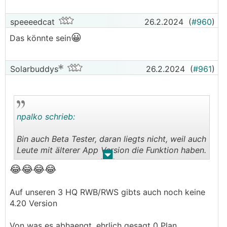
speeeedcat
26.2.2024
(
#960
)
😀
Das könnte sein
Solarbuddys
26.2.2024
(
#961
)
npalko schrieb:
Bin auch Beta Tester, daran liegts nicht, weil auch
Leute mit älterer App Version die Funktion haben.
.
.
😂😂
😂😂
Vielleicht muss der Solateuer was Freischalten
😜
Auf unseren 3 HQ RWB/RWS gibts auch noch keine
4.20 Version
Von was es abhaengt, ehrlich gesagt 0 Plan