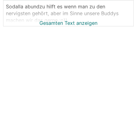
Sodalla abundzu hilft es wenn man zu den
nervigsten gehört, aber im Sinne unsere Buddys
machen wir das gerne :o))
Gesamten Text anzeigen
Vorgestern haben wir die Technischen Datenblätter
bekommen JUHUUU, für den neuen Wechselrichter,
die neue Netzumschaltbox (endlich mal was was
man auch ins Wohnzimmer hängen kann) und die
neuen Batterien.
Ich würds gern schon Online stellen aber wir dürfen
noch nicht, ausserdem sind die Englisch und das
😂
spricht ja keiner im österreichischen Forum
Kurz Umrissen:
- Wir FREUEN uns dass unser Sudern gefruchtet hat
(wir waren "sicher" der Grund wieso die Geräte so
kommen wies kommen - HAHA )
- Die Niederösterreichische Fraktion wird sich
FREUEN :o))