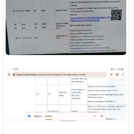
Hallo
Genau das Gleiche bei mir : 700 mal den #122
Faulty AC-Relais Fehler gehabt. RMA, neuer
Inverter bekommen, alten wollten sie nicht
zurück (3 Monate alt in den Schrott). Installiert
(ist doch recht Aufwand) und siehe da: Genau die
gleichen Fehler wieder: 325 Stück unterdessen.
Alle par Tage clickt ein relais 3 mal und das
zwischen 3 und 30 mal im Abstand von einigen
Minuten. Der Inverter ist derweil auf Error. Dann
urplötzlich ist alles wieder gut und der Spuk ist
weg. Das passiert zufällig mit Sonne, ohne Sonne
in der Nacht, bei Regen, ohne Regen etc.
Ich sage SE vorderhand nichts, sonst kann ich
wieder 2 - 3 Stunden auspacken, vorbereiten,
deinstallieren, installieren, setuppen......
Und kein Isolationsfehler erkennbar, der
Isolationswert bleibt immer genau gleich.
───────────────
Läuft es bei dir jetzt problemlos oder immer