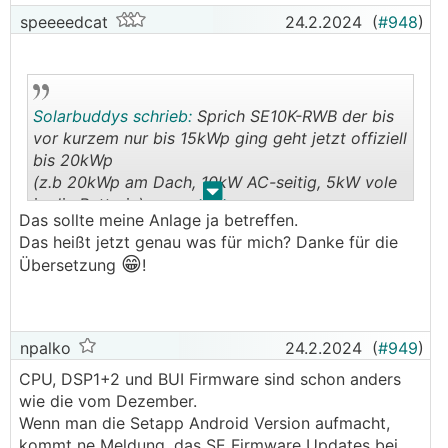
speeeedcat
24.2.2024
(
#948
)
Solarbuddys schrieb:
Sprich SE10K-RWB der bis
vor kurzem nur bis 15kWp ging geht jetzt offiziell
bis 20kWp
(z.b 20kWp am Dach, 10kW AC-seitig, 5kW vole
.
.
in die Batterie)
Das sollte meine Anlage ja betreffen.
Das heißt jetzt genau was für mich? Danke für die
😁
Übersetzung
!
npalko
24.2.2024
(
#949
)
CPU, DSP1+2 und BUI Firmware sind schon anders
wie die vom Dezember.
Wenn man die Setapp Android Version aufmacht,
kommt ne Meldung, das SE Firmware Updates bei