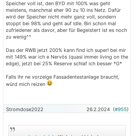
Speicher voll ist, den BYD mit 100% was geht
(bis auf des Modul von deinem Schwiegerdad
meistens, manchmal eher 90 zu 10 ins Netz. Dafür
aber das ist ja Hardware)
wird der Speicher nicht mehr ganz voll, sondern
stoppt bei 98% und geht auf Idle. Bin schon mal
Softwaremaessig passiert grad viel und ich
zufriedener als davor, aber für Begeistert ist es noch
erwarte/fuercht dass es Einzelkandidaten
zu wenig^^
erwischt wo
es dann zu Problemchen fuehrt.
Das der RWB jetzt 200% kann find ich super! bei mir
mit 149% war ich e Nervös (quasi immer living on the
edge), jetzt bei 25% Reserve schlaf ich besser *G*
Falls ihr ne vorzeige Fassadentestanlage braucht,
würd mich reizen
Stromdose2022
26.2.2024
(
#955
)