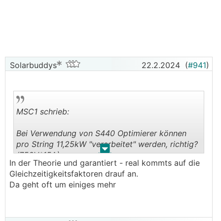
- Siehe da da wird auch das Thema Victron für viele
wieder uninteressant, uns freuts weil die
breite Masse was "einfaches" will, wenig
Geräte/Kabeln und alles aus einer Hand
- Die neuen Wallbox haben wir heute ausgepackt -
Solarbuddys
22.2.2024
(
#941
)
Solaredge/KEBA - wir sind gespannt wie die
Software ist :o) - ZEIT oh du liebe ZEIT zum Testen
bei den Anlagen
MSC1 schrieb:
Bei Verwendung von S440 Optimierer können
pro String 11,25kW "verarbeitet" werden, richtig?
.
.
(750V*15A)
In der Theorie und garantiert - real kommts auf die
Gleichzeitigkeitsfaktoren drauf an.
Da geht oft um einiges mehr