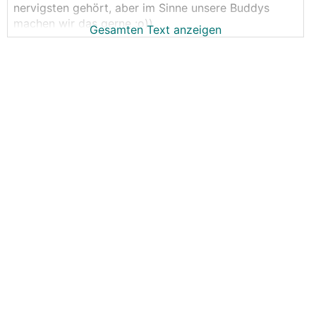
nervigsten gehört, aber im Sinne unsere Buddys
machen wir das gerne :o))
Gesamten Text anzeigen
Vorgestern haben wir die Technischen Datenblätter
bekommen JUHUUU, für den neuen Wechselrichter,
die neue Netzumschaltbox (endlich mal was was
man auch ins Wohnzimmer hängen kann) und die
neuen Batterien.
Ich würds gern schon Online stellen aber wir dürfen
noch nicht, ausserdem sind die Englisch und das
😂
spricht ja keiner im österreichischen Forum
Kurz Umrissen:
- Wir FREUEN uns dass unser Sudern gefruchtet hat
(wir waren "sicher" der Grund wieso die Geräte so
kommen wies kommen - HAHA )
- Die Niederösterreichische Fraktion wird sich
FREUEN :o))
- Siehe da da wird auch das Thema Victron für viele