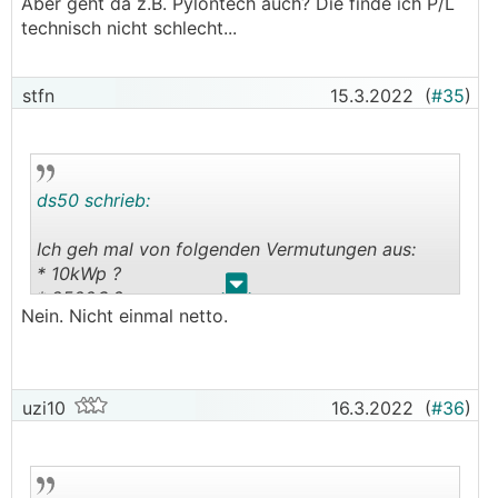
Aber geht da z.B. Pylontech auch? Die finde ich P/L
technisch nicht schlecht...
stfn
15.3.2022
(
#35
)
ds50 schrieb:
Ich geh mal von folgenden Vermutungen aus:
* 10kWp ?
.
.
* 2500€ ?
Nein. Nicht einmal netto.
uzi10
16.3.2022
(
#36
)