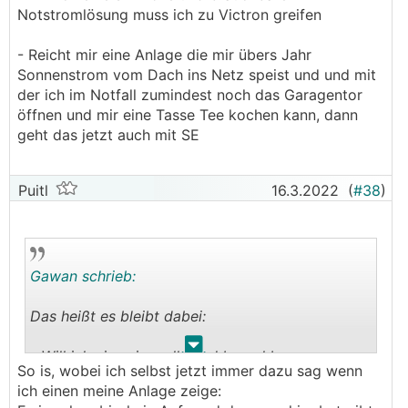
Notstromlösung muss ich zu Victron greifen
- Reicht mir eine Anlage die mir übers Jahr
Sonnenstrom vom Dach ins Netz speist und und mit
der ich im Notfall zumindest noch das Garagentor
öffnen und mir eine Tasse Tee kochen kann, dann
geht das jetzt auch mit SE
Puitl
16.3.2022
(
#38
)
Gawan schrieb:
Das heißt es bleibt dabei:
.
.
- Will ich eine sinnvolle und brauchbare
So is, wobei ich selbst jetzt immer dazu sag wenn
Notstromlösung muss ich zu Victron greifen
ich einen meine Anlage zeige: