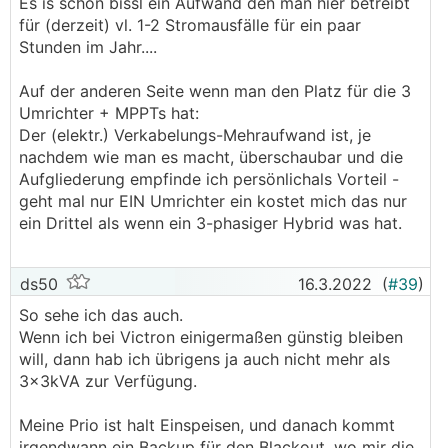
Es is schon bissl ein Aufwand den man hier betreibt
- Reicht mir eine Anlage die mir übers Jahr
für (derzeit) vl. 1-2 Stromausfälle für ein paar
Sonnenstrom vom Dach ins Netz speist und und
Stunden im Jahr....
mit der ich im Notfall zumindest noch das
Garagentor öffnen und mir eine Tasse Tee
Auf der anderen Seite wenn man den Platz für die 3
kochen kann, dann geht das jetzt auch mit SE
Umrichter + MPPTs hat:
Der (elektr.) Verkabelungs-Mehraufwand ist, je
nachdem wie man es macht, überschaubar und die
Aufgliederung empfinde ich persönlichals Vorteil -
geht mal nur EIN Umrichter ein kostet mich das nur
ein Drittel als wenn ein 3-phasiger Hybrid was hat.
ds50
16.3.2022
(
#39
)
So sehe ich das auch.
Wenn ich bei Victron einigermaßen günstig bleiben
will, dann hab ich übrigens ja auch nicht mehr als
3x3kVA zur Verfügung.
Meine Prio ist halt Einspeisen, und danach kommt
irgendwann ein Backup für den Blackout, wo mir die