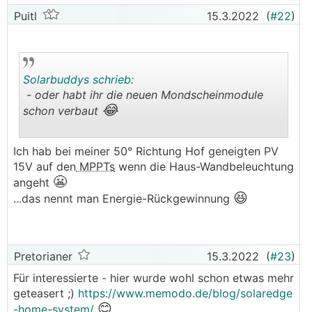
──────
Puitl
15.3.2022
(
#22
)
Pretorianer schrieb: Schwarzstartfähig
───────────────
😘
Butter bei die Fische!
Solarbuddys schrieb:
- oder habt ihr die neuen Mondscheinmodule
Ich geh mal von folgenden Vermutungen aus:
😂
schon verbaut
* 10kWp ?
* 2500€ ?
.
.
* Offene Schnittstelle, daß ich auch über
Ich hab bei meiner 50° Richtung Hof geneigten PV
NRGKick PV Überschußladen kann und nicht nur
15V auf den
MPPTs
wenn die Haus-Wandbeleuchtung
über die SE eigene Wallbox?
😬
angeht
😆
...das nennt man Energie-Rückgewinnung
Pretorianer
15.3.2022
(
#23
)
Für interessierte - hier wurde wohl schon etwas mehr
geteasert ;)
https://www.memodo.de/blog/solaredge
😊
-home-system/