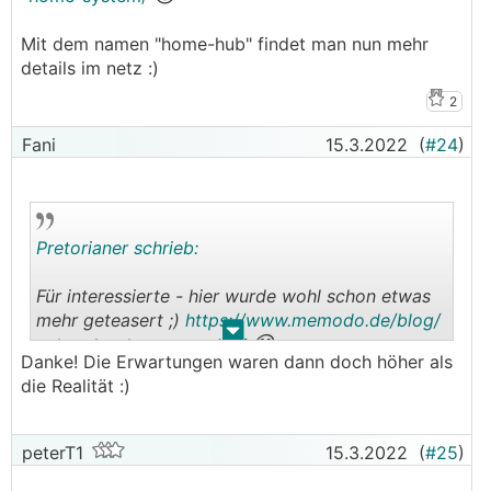
Mit dem namen "home-hub" findet man nun mehr
details im netz :)
2
Fani
15.3.2022
(
#24
)
Pretorianer schrieb:
Für interessierte - hier wurde wohl schon etwas
mehr geteasert ;)
https://www.memodo.de/blog/
.
.
😊
solaredge-home-system/
Danke! Die Erwartungen waren dann doch höher als
die Realität :)
Mit dem namen "home-hub" findet man nun mehr
peterT1
15.3.2022
(
#25
)
details im netz :)