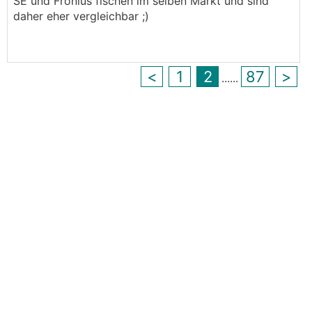
SE und Fronius fischen im selben Markt und sind
daher eher vergleichbar ;)
<
1
2
87
>
...
...