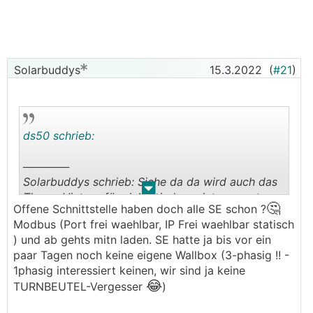
wieder uninteressant, uns freuts weil die
breite Masse was "einfaches" will, wenig
Geräte/Kabeln und alles aus einer Hand
- Die neuen Wallbox haben wir heute ausgepackt -
Solarbuddys
15.3.2022
(
#21
)
Solaredge/KEBA - wir sind gespannt wie die
Software ist :o) - ZEIT oh du liebe ZEIT zum Testen
bei den Anlagen
ds50 schrieb:
──────
Solarbuddys schrieb: Siehe da da wird auch das
.
.
Thema Victron für viele wieder uninteressant, uns
🤔
Offene Schnittstelle haben doch alle SE schon ?
freuts weil die
Modbus (Port frei waehlbar, IP Frei waehlbar statisch
breite Masse was "einfaches" will, wenig
) und ab gehts mitn laden. SE hatte ja bis vor ein
Geräte/Kabeln und alles aus einer Hand
paar Tagen noch keine eigene Wallbox (3-phasig !! -
───────────────
1phasig interessiert keinen, wir sind ja keine
😂
TURNBEUTEL-Vergesser
)