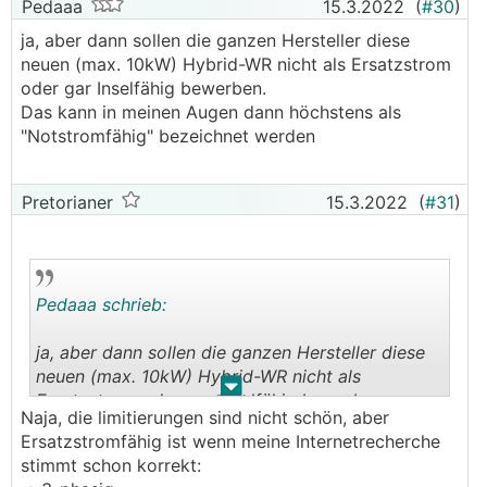
Pedaaa
15.3.2022
(
#30
)
ja, aber dann sollen die ganzen Hersteller diese
neuen (max. 10kW) Hybrid-WR nicht als Ersatzstrom
oder gar Inselfähig bewerben.
Das kann in meinen Augen dann höchstens als
"Notstromfähig" bezeichnet werden
Pretorianer
15.3.2022
(
#31
)
Pedaaa schrieb:
ja, aber dann sollen die ganzen Hersteller diese
neuen (max. 10kW) Hybrid-WR nicht als
.
.
Ersatzstrom oder gar Inselfähig bewerben.
Naja, die limitierungen sind nicht schön, aber
Das kann in meinen Augen dann höchstens als
Ersatzstromfähig ist wenn meine Internetrecherche
"Notstromfähig" bezeichnet werden
stimmt schon korrekt: