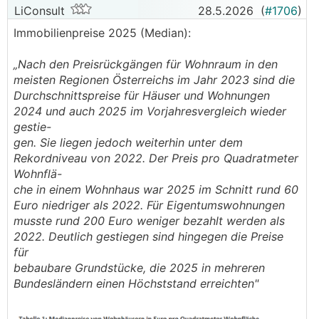
Partner zusammenziehen, ...)
LiConsult
28.5.2026
(
#1706
)
Immobilienpreise 2025 (Median):
2. Demografie: Die Gesellschaft überaltert
massiv und bekommt viel weniger Kinder. Das
„Nach den Preisrückgängen für Wohnraum in den
bedeutet, dass in Zukunft weniger Wohnraum
meisten Regionen Österreichs im Jahr 2023 sind die
gebraucht wird.
Durchschnittspreise für Häuser und Wohnungen
2024 und auch 2025 im Vorjahresvergleich wieder
3. Die unmittelbare Bevölkerungsentwicklung: Im
gestie-
letzten Quartal 2025 ist Österreich fast nicht
gen. Sie liegen jedoch weiterhin unter dem
mehr gewachsen. Ich kann mir gut vorstellen,
Rekordniveau von 2022. Der Preis pro Quadratmeter
dass wir im 1. Quartal 2026 sogar etwas
Wohnflä-
geschrumpft sind (Abschiebungen, rigorose
che in einem Wohnhaus war 2025 im Schnitt rund 60
Einwanderungspolitik, Wien hat massiv die
Euro niedriger als 2022. Für Eigentumswohnungen
Solzialleistugnen in dem Bereich reduziert was
musste rund 200 Euro weniger bezahlt werden als
die Stadt viel unattraktiver für Zuwanderer
2022. Deutlich gestiegen sind hingegen die Preise
macht)
für
bebaubare Grundstücke, die 2025 in mehreren
Ich halten von den vielen Prognosen ehrlich
Bundesländern einen Höchststand erreichten"
gesagt 0,0! Sie verfolgen meiner Meinung nach
immer einen Zweck.