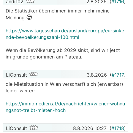
andi102
2.8.2026
(
#1716
)
Die Statistiker übernehmen immer mehr meine
😎
Meinung
https://www.tagesschau.de/ausland/europa/eu-sinke
nde-bevoelkerungszahl-100.html
Wenn die Bevölkerung ab 2029 sinkt, sind wir jetzt
im grunde genommen am Plateau.
LiConsult
3.8.2026
(
#1717
)
die Mietsituation in Wien verschärft sich (erwartbar)
leider weiter:
https://immomedien.at/de/nachrichten/wiener-wohnu
ngsnot-treibt-mieten-hoch
LiConsult
8.8.2026 10:27
(
#1718
)