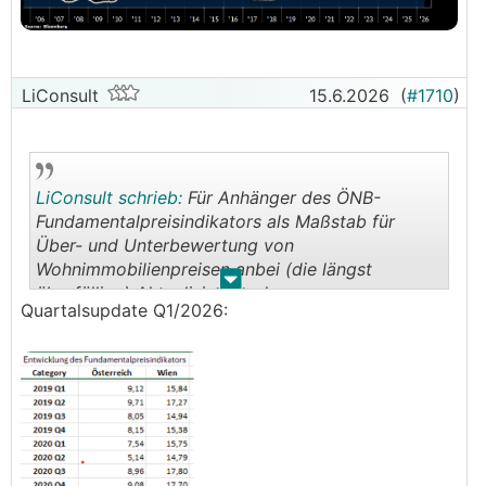
LiConsult
15.6.2026
(
#1710
)
LiConsult schrieb:
Für Anhänger des ÖNB-
Fundamentalpreisindikators als Maßstab für
Über- und Unterbewertung von
Wohnimmobilienpreisen anbei (die längst
.
.
überfällige) Aktualisierung des
Quartalsupdate Q1/2026:
Fundamentalpreisindikators per Q2/2024. Die
dort errechnete Überbewertung beispielsweise
für Gesamt-Österreich im April 2022 von 35%
liegt aktuell bei 6,7%: