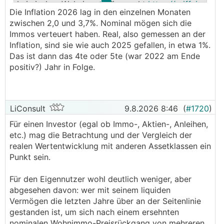
heimischen Wohnimmobilienmarkt
https://raiffeis
Die Inflation 2026 lag in den einzelnen Monaten
enresearch.com/report/7c2c4f1a-e3b4-4624-b4
zwischen 2,0 und 3,7%. Nominal mögen sich die
d7-449454a26d97
Immos verteuert haben. Real, also gemessen an der
Inflation, sind sie wie auch 2025 gefallen, in etwa 1%.
bzw. in der Kurzversion:
Das ist dann das 4te oder 5te (war 2022 am Ende
https://www.diepresse.com/41152107/hoehere-zi
positiv?) Jahr in Folge.
nsen-machen-wohnungen-und-haeuser-teurer-sie
-bleiben-aber
LiConsult
9.8.2026 8:46
(
#1720
)
Für einen Investor (egal ob Immo-, Aktien-, Anleihen,
etc.) mag die Betrachtung und der Vergleich der
realen Wertentwicklung mit anderen Assetklassen ein
Punkt sein.
Für den Eigennutzer wohl deutlich weniger, aber
abgesehen davon: wer mit seinem liquiden
Vermögen die letzten Jahre über an der Seitenlinie
gestanden ist, um sich nach einem ersehnten
nominalen Wohnimmo-Preisrückgang von mehreren