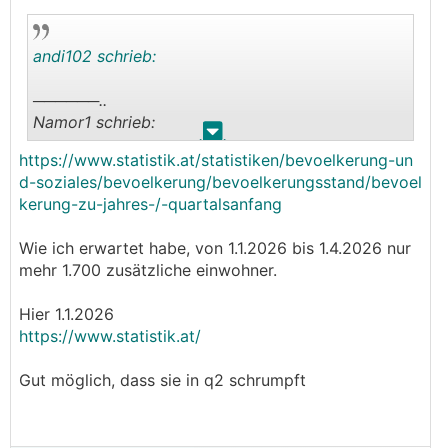
andi102 schrieb:
──────..
Namor1 schrieb:
.
.
https://www.statistik.at/statistiken/bevoelkerung-un
@Andi
d-soziales/bevoelkerung/bevoelkerungsstand/bevoel
Vielleicht ist die Steigerung auf eine Abkehr von
kerung-zu-jahres-/-quartalsanfang
Airbnb zurückzuführen. Krieg, Kerosin...
───────────────
Wie ich erwartet habe, von 1.1.2026 bis 1.4.2026 nur
mehr 1.700 zusätzliche einwohner.
Ich denke nicht, dass das so schnell geht. Denke
auch nicht, dass man airbnb und Konsorten
Hier 1.1.2026
wirklich in den griff bekomment / bekommen will.
https://www.statistik.at/
Meine Hauptgründe:
Gut möglich, dass sie in q2 schrumpft
1. Steigen die Mieten stark, geht die Nachfrage
automatisch zurück (Länger bei Eltern, früher mit