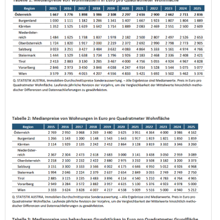
Zwei Beispiele:
1. Wenn die Studie von dieser Firma ist (Immo
Analytics,
https://immoanalytics.at/leistungen/
,
so profitiert diese unmittelbar von
Immobprojekten. Die werden niemals sagen, man
soll 3 Jahre mit dem Kauf warten). Genauso wird
kein Autohändler sagen: "Fahren deinen Benziner
noch 3 Jahre, dann wechsle auf Elektro". Für
Händler ist der beste Zeitpunkt schon aus
Eigeninteresse JETZT.
2. Die aktuelle Studie der Statisik Austria:
Weltweit sinken die Geburtenraten, die Statisik
Austria senkt zwar die Bevölkerungsprognose
massiv, unterstellt dieser neuen Prognose aber
tatsächlich steigende Geburtenraten??!!! Wie
kommen die auf so etwas? Ich kann es dir schon
sagen: Wenn wir die tatsächlichen Zahlen
zugrunde legen, wird das Budget unfinanzierbar,
die Pensionen müssen massiv gekürzt werden