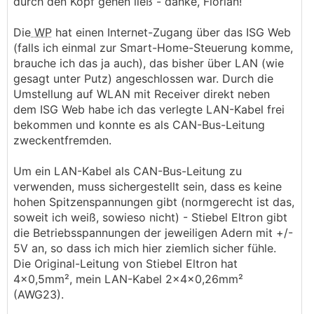
durch den Kopf gehen ließ - danke, Florian!
Die
WP
hat einen Internet-Zugang über das ISG Web
(falls ich einmal zur Smart-Home-Steuerung komme,
brauche ich das ja auch), das bisher über LAN (wie
gesagt unter Putz) angeschlossen war. Durch die
Umstellung auf WLAN mit Receiver direkt neben
dem ISG Web habe ich das verlegte LAN-Kabel frei
bekommen und konnte es als CAN-Bus-Leitung
zweckentfremden.
Um ein LAN-Kabel als CAN-Bus-Leitung zu
verwenden, muss sichergestellt sein, dass es keine
hohen Spitzenspannungen gibt (normgerecht ist das,
soweit ich weiß, sowieso nicht) - Stiebel Eltron gibt
die Betriebsspannungen der jeweiligen Adern mit +/-
5V an, so dass ich mich hier ziemlich sicher fühle.
Die Original-Leitung von Stiebel Eltron hat
4x0,5mm², mein LAN-Kabel 2x4x0,26mm²
(AWG23).