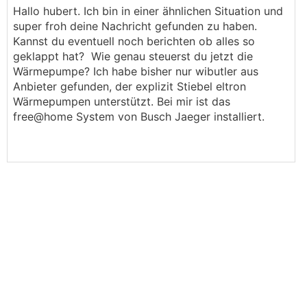
Kontakt mir jetzt keinen Blödsinn erzählt hat,
Hallo hubert. Ich bin in einer ähnlichen Situation und
dann sollte das definitiv funktionieren. Einfach
super froh deine Nachricht gefunden zu haben.
gleich erwähnen, dass du die
WP
per Modbus
Kannst du eventuell noch berichten ob alles so
steuern kannst. Bei mir war das mehr Zufall, weil
geklappt hat? Wie genau steuerst du jetzt die
ich mit der Steuerung über den EVU-Kontakt
Wärmepumpe? Ich habe bisher nur wibutler aus
(=WP ganz aus, auch keine
WW
-Bereitung) nicht
Anbieter gefunden, der explizit Stiebel eltron
ganz zufrieden war und dann beim laut Denken
Wärmepumpen unterstützt. Bei mir ist das
Modbus erwähnt habe.
free@home System von Busch Jaeger installiert.