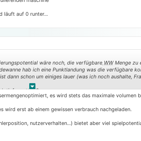
dulierenden maschine
hat doch keine Ahnung wie die Vorlauftemperatur im Puffer 
läuft auf 0 runter...
e der Puffer sollte doch die Takterei wenigstens ein bissl
rieben ca 33 Takte pro Tag.
icht das vorgesehene Schema.
f:
erungspotential wäre noch, die verfügbare
WW
Menge zu e
dewanne hab ich eine Punktlandung was die verfügbare ko
 nachrüsten.
ist dann schon um einiges lauer (was ich noch aushalte, Fra
ffer und Dämmung
der ans Rohr nach der Heizkreispumpe
.
.
ck tiefer setzen?
a hier, wo ich die Anschlussbelegung für das VR71 drauf ha
ssermengenoptimiert, es wird stets das maximale volumen b
n einem externen Planungsbüro berechnen lassen und selbst
, es wird erst ab einem gewissen verbrauch nachgeladen.
n Installateur der Vaillant verbaut beauftragen, sich die 
ühlerposition, nutzerverhalten...) bietet aber viel spielpotent
 direkt in die
FBH
gehen.