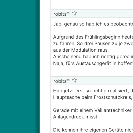
Die
WP
wäre dann noch immer über
robits
Bin für alle Antworten dankbar!
Jap, genau so hab ich es beobacht
Aufgrund des Frühlingsbeginn heute
zu fahren. So drei Pausen zu je zwe
aus der Modulation raus.
Anscheinend hab ich richtig gerech
Naja, fürs Austauschgerät in hoffen
robits
Hab jetzt erst so richtig realisiert
Hauptsache beim Frostschutzkreis,
Gerade mit einem Vaillanttechniker 
Anlagendruck misst.
Die kennen ihre eigenen Geräte nicht