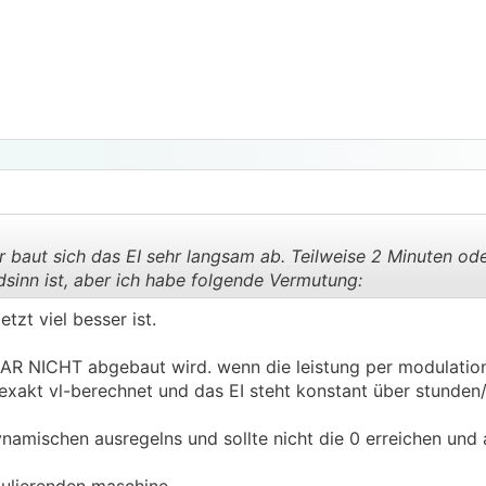
age vom Installateur nach "Erfahrung" gebaut. Also geschä
iversen Gründen zu wenig gewehrt.
ut:
dimensioniert)
it integrierter Pumpe
 parallel angeschlossen. (Keine Tauchhülse für Temperaturfüh
 baut sich das EI sehr langsam ab. Teilweise 2 Minuten ode
dsinn ist, aber ich habe folgende Vermutung:
Hydraulikstation versorgt
tzt viel besser ist.
.
.
t. Stattdessen eine Relaisschaltung für die Pumpensteuerun
l GAR NICHT abgebaut wird. wenn die leistung per modulati
t exakt vl-berechnet und das EI steht konstant über stunden
amischen ausregelns und sollte nicht die 0 erreichen und a