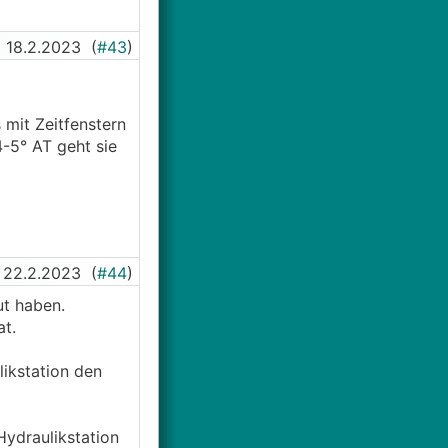
18.2.2023
(
#43
)
mit Zeitfenstern
4-5° AT geht sie
22.2.2023
(
#44
)
ut haben.
t.
likstation den
Hydraulikstation