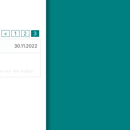
<
1
2
3
30.11.2022
r nur die halbe
nn sie laut