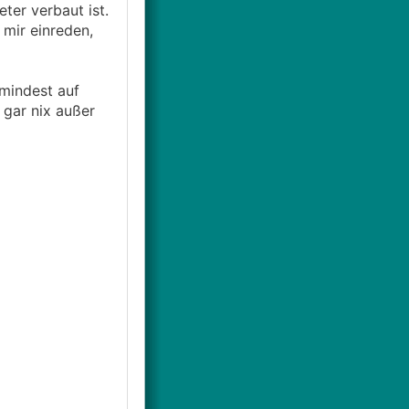
ter verbaut ist.
 mir einreden,
mindest auf
 gar nix außer