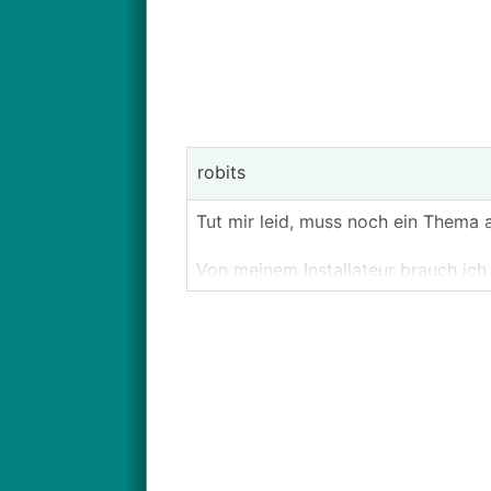
robits
Tut mir leid, muss noch ein Thema 
Von meinem Installateur brauch ich
Info.
Saniertes Objekt ohne Keller.
Boden auch alles neu mit
FBH
und z
6 cm Estrich.
Wohnfläche 175 m2
Laut Energieausweis bei -13° NAT e
Meine VWL 105 macht bei A-7W35 9,
Diagramm minimal knapp 6 kW.