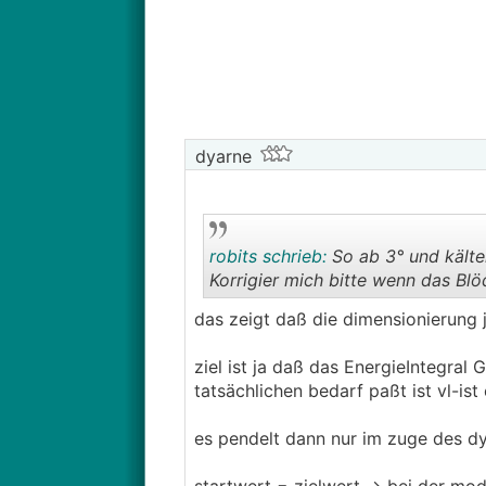
Grundsätzlich wurde die ganze Anl
Wunsch, aber egal. Hab mich aus d
Anlage ist folgendermaßen aufgeba
dyarne
Arotherm Plus VWL 105 (Total über
Zwischenwärmetauscher MWT 150 m
Hydraulikstation MEH97
200l Pufferspeicher (kein Vaillant)
robits schrieb:
So ab 3° und kälter
Wilo Heizkreispumpe
Korrigier mich bitte wenn das Blö
Heizkreisverteiler 1 und 2
Warmwasserspeicher 400l wird von 
das zeigt daß die dimensionierung je
Der VR71 Regler wurde nicht verbau
ziel ist ja daß das EnergieIntegra
WW Umschaltung.
tatsächlichen bedarf paßt ist vl-is
Kein Mischer verbaut
es pendelt dann nur im zuge des dyn
Kein Maximalthermostat verbaut
Kein Schlammabscheider verbaut