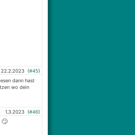
22.2.2023
(
#45
)
lesen dann hast
tzen wo dein
1.3.2023
(
#46
)
🙄
t