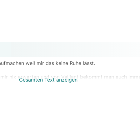
aufmachen weil mir das keine Ruhe lässt.
 mir nix erwarten und von Vaillant bekommt man auch imme
Gesamten Text anzeigen
wei Heizkreisverteiler zu je 9 Kreisen.
ine Heizlast von 6.3 kW bei 20° Innentemp.
2 kW und bei A7W35 wo ich vielleicht 2-3 kW bräuchte ka