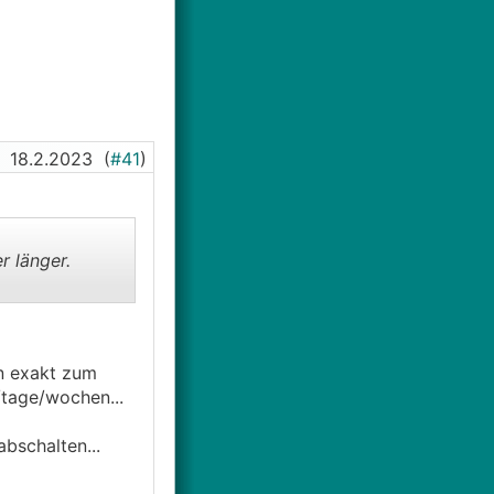
tzt. Gegen meinen
18.2.2023
(
#41
)
ler)
r länger.
g zur Heizkreis /
on exakt zum
/tage/wochen...
bschalten...