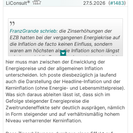
LiConsult
27.5.2026
(
#1483
)
FranzGrande schrieb:
die Zinserhöhungen der
EZB hatten bei der vergangenen Energiekrise auf
die Inflation de facto keinen Einfluss, sondern
waren am höchsten als die Inflation schon längst
.
.
wieder sank (die Energiepreise entspannten sich
hier muss man zwischen der Enwicklung der
im Vorgang).
Energiepreise und der allgemeinen Inflation
unterscheiden. Ich poste diesbezüglich ja laufend
auch die Darstellung der Headline-Inflation und der
Kerninflation (ohne Energie- und Lebensmittelpreise).
Was sich daraus ableiten lässt ist, dass sich im
Gefolge steigender Energiepreise die
Zweitrundeneffekte sehr deutlich ausprägen, nämlich
in Form steigender und auf verhältnismäßig hohem
Niveau verharrender Kerninflation.