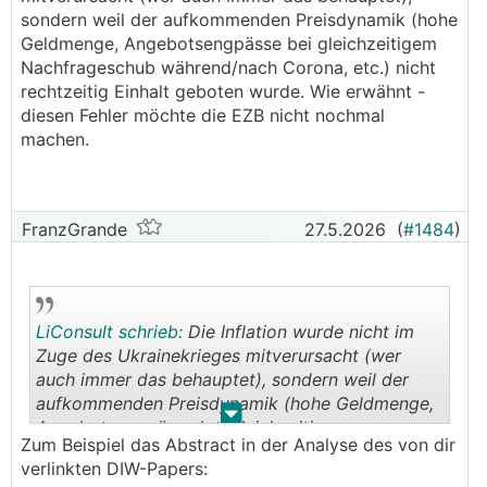
sondern weil der aufkommenden Preisdynamik (hohe
Geldmenge, Angebotsengpässe bei gleichzeitigem
Nachfrageschub während/nach Corona, etc.) nicht
rechtzeitig Einhalt geboten wurde. Wie erwähnt -
diesen Fehler möchte die EZB nicht nochmal
machen.
FranzGrande
27.5.2026
(
#1484
)
LiConsult schrieb:
Die Inflation wurde nicht im
Zuge des Ukrainekrieges mitverursacht (wer
auch immer das behauptet), sondern weil der
aufkommenden Preisdynamik (hohe Geldmenge,
.
.
Angebotsengpässe bei gleichzeitigem
Zum Beispiel das Abstract in der Analyse des von dir
Nachfrageschub während/nach Corona, etc.)
verlinkten DIW-Papers:
nicht rechtzeitig Einhalt geboten wurde. Wie