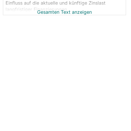
Einfluss auf die aktuelle und künftige Zinslast
langfristiger Finanzierungen.
Gesamten Text anzeigen
Dieser Thread beschäftigt sich mit dem Thema rund
um die Entwicklung von Wirtschaft, Inflation, Geld-
bzw. Kapitalmarktzinsen und der individuellen Wahl
der geeigneten Verzinsungsart für das neue oder
auch bestehende, eigene Finanzierungsprojekt.
Ein reger Austausch ist wünschenswert –
idealerweise weitestgehend im Sinne der Sache.