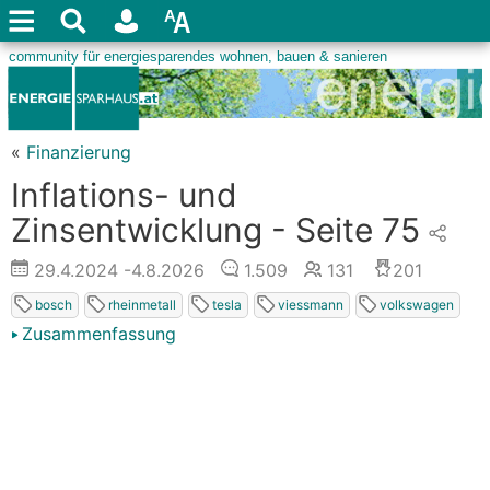
«
Finanzierung
Inflations- und
Zinsentwicklung - Seite 75
29.4.2024
-4.8.2026
1.509
131
201
bosch
rheinmetall
tesla
viessmann
volkswagen
Zusammenfassung