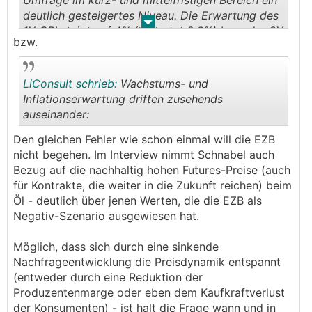
Umfrage im kurz- und mittelfristigen Bereich ein
deutlich gesteigertes Niveau. Die Erwartung des
.
.
1Y CPI steigt auf 4% (erwartet 2,6%) bzw. der 3Y
bzw.
CPI steigt auf 3% (erwartet 2,6%).
LiConsult schrieb:
Wachstums- und
Inflationserwartung driften zusehends
auseinander:
.
.
Den gleichen Fehler wie schon einmal will die EZB
nicht begehen. Im Interview nimmt Schnabel auch
Bezug auf die nachhaltig hohen Futures-Preise (auch
für Kontrakte, die weiter in die Zukunft reichen) beim
Öl - deutlich über jenen Werten, die die EZB als
Negativ-Szenario ausgewiesen hat.
Möglich, dass sich durch eine sinkende
Nachfrageentwicklung die Preisdynamik entspannt
(entweder durch eine Reduktion der
Produzentenmarge oder eben dem Kaufkraftverlust
der Konsumenten) - ist halt die Frage wann und in