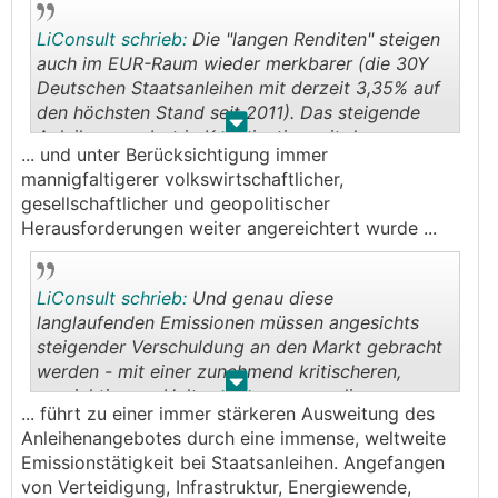
LiConsult schrieb:
Die "langen Renditen" steigen
auch im EUR-Raum wieder merkbarer (die 30Y
Deutschen Staatsanleihen mit derzeit 3,35% auf
den höchsten Stand seit 2011). Das steigende
.
.
Anleihenangebot in Kombination mit dem
... und unter Berücksichtigung immer
Verlangen nach höheren Prämien für längere
mannigfaltigerer volkswirtschaftlicher,
Laufzeiten wirkt renditeerhöhend.
gesellschaftlicher und geopolitischer
Herausforderungen weiter angereichtert wurde ...
LiConsult schrieb:
Und genau diese
langlaufenden Emissionen müssen angesichts
steigender Verschuldung an den Markt gebracht
werden - mit einer zunehmend kritischeren,
.
.
vorsichtigeren Haltung dessen was die
... führt zu einer immer stärkeren Ausweitung des
Schuldentragfähigkeit aufgrund der
Anleihenangebotes durch eine immense, weltweite
wirtschaftlichen, demografischen, etc. Lage
Emissionstätigkeit bei Staatsanleihen. Angefangen
angeht.
von Verteidigung, Infrastruktur, Energiewende,