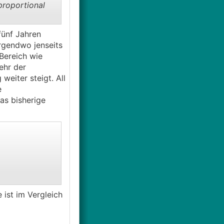
proportional
fünf Jahren
rgendwo jenseits
Bereich wie
ehr der
eiter steigt. All
e
as bisherige
 ist im Vergleich
beite eine