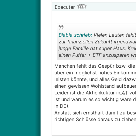
Exportquote von >90%, mit einem 
Executer
(ohne gleichzeitige Euro Abwertun
weniger konkurrenzfähig. Das bed
sondern Rezession wegen der Infl
Blabla schrieb:
Vielen Leuten fehl
zur finanziellen Zukunft irgendw
junge Familie hat super Haus, Kre
einen Puffer + ETF anzusparen wä
Manchen fehlt das Gespür bzw. die 
über ein möglichst hohes Einkomme
leisten könnte, und alles Geld dazw
einen gewissen Wohlstand aufbaue
Leider ist die Aktienkuktur in
AT
völ
ist und warum es so wichtig wäre do
in DE).
Anstatt sich ernsthaft damit zu be
richtigen Schlüsse daraus zu ziehe