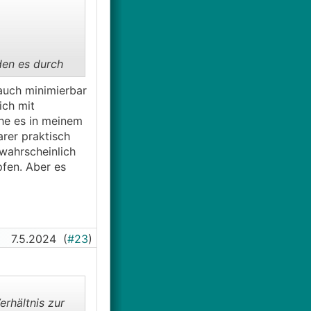
den es durch
auch minimierbar
ich mit
ehe es in meinem
is-
arer praktisch
 wahrscheinlich
pfen. Aber es
7.5.2024
(
#23
)
erhältnis zur