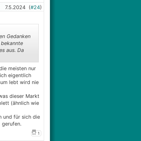
ms. Inflation
7.5.2024
(
#24
)
teurer und
ession,
nden Gedanken
, bekannte
es aus. Da
die meisten nur
ch eigentlich
sum lebt wird nie
 was dieser Markt
lett (ähnlich wie
 und für sich die
 gerufen.
1