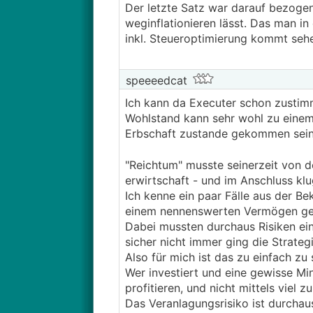
Der letzte Satz war darauf bezogen
Anstatt sich ernsthaft damit zu 
weginflationieren lässt. Das man in
die richtigen Schlüsse daraus zu
inkl. Steueroptimierung kommt sehe 
speeeedcat
Ich kann da Executer schon zustimm
Wohlstand kann sehr wohl zu einem
Erbschaft zustande gekommen sein
"Reichtum" musste seinerzeit von de
erwirtschaft - und im Anschluss klu
Ich kenne ein paar Fälle aus der B
einem nennenswerten Vermögen geb
Dabei mussten durchaus Risiken ei
sicher nicht immer ging die Strategi
Also für mich ist das zu einfach z
Wer investiert und eine gewisse Mi
profitieren, und nicht mittels viel 
Das Veranlagungsrisiko ist durcha