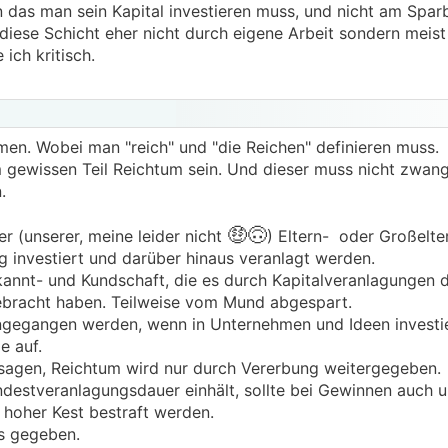
 das man sein Kapital investieren muss, und nicht am Spar
beschäftigen warum die "Reichen" immer wohlhabender werd
 diese Schicht eher nicht durch eigene Arbeit sondern meis
 ziehen, wird herumgejammert und nach dem sozialistischen
ich kritisch.
en. Wobei man "reich" und "die Reichen" definieren muss.
 gewissen Teil Reichtum sein. Und dieser muss nicht zwang
.
🤑🙃
r (unserer, meine leider nicht
) Eltern- oder Großelte
g investiert und darüber hinaus veranlagt werden.
ekannt- und Kundschaft, die es durch Kapitalveranlagungen 
racht haben. Teilweise vom Mund abgespart.
ngegangen werden, wenn in Unternehmen und Ideen investi
e auf.
u sagen, Reichtum wird nur durch Vererbung weitergegeben.
ndestveranlagungsdauer einhält, sollte bei Gewinnen auch 
zu hoher Kest bestraft werden.
us gegeben.