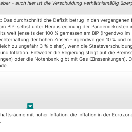
aber - auch hier ist die Verschuldung verhältnismäßig über
.
.
: Das durchschnittliche Defizit betrug in den vergangenen 
 am BIP; selbst unter Herausrechnung der Pandemiekosten i
eits weit jenseits der 100 % gemessen am BIP (irgendwo im 
ufrechterhaltung der hohen Zinsen - irgendwo gen 10 % und m
ich zu ungefähr 3 % bisher), wenn die Staatsverschuldung w
und Inflation. Entweder die Regierung steigt auf die Brems
gen) oder die Notenbank gibt mit Gas (Zinssenkungen). D
nde.
.
.
aftsräume mit hoher Inflation, die Inflation in der Eurozone
.
ck über die Grenzen hinaus. Wir haben in der Firma wo ich ar