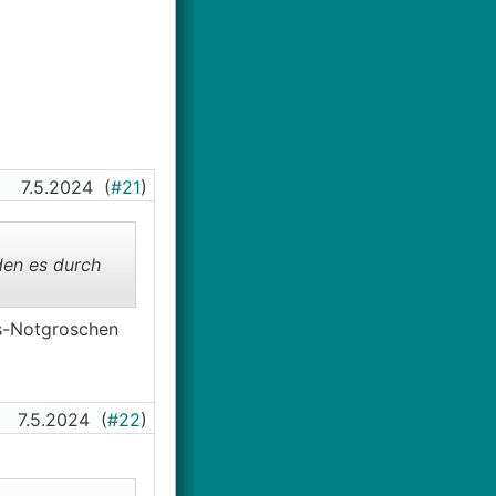
7.5.2024
(
#21
)
den es durch
is-Notgroschen
7.5.2024
(
#22
)