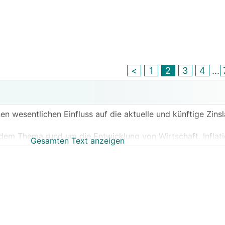
<
1
2
3
4
...
n wesentlichen Einfluss auf die aktuelle und künftige Zinsla
 dem Thema rund um die Entwicklung von Wirtschaft, Inflati
Gesamten Text anzeigen
uellen Wahl der geeigneten Verzinsungsart für das neue ode
ojekt.
ert – idealerweise weitestgehend im Sinne der Sache.