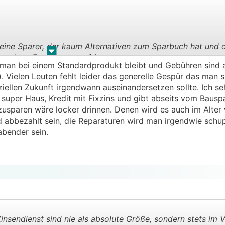
kleine Sparer, der kaum Alternativen zum Sparbuch hat und 
.
.
nem hart Ersparten wegfrist.
an bei einem Standardprodukt bleibt und Gebühren sind 
. Vielen Leuten fehlt leider das generelle Gespür das man s
ellen Zukunft irgendwann auseinandersetzen sollte. Ich s
n mit sehr kleinen Beträgen machen. Also abseits des Bas
 super Haus, Kredit mit Fixzins und gibt abseits vom Bausp
leine Sparer" eine (sehr gute!) Alternative.
nzusparen wäre locker drinnen. Denen wird es auch im Alter
d abbezahlt sein, die Reparaturen wird man irgendwie schu
habender sein.
nsendienst sind nie als absolute Größe, sondern stets im V