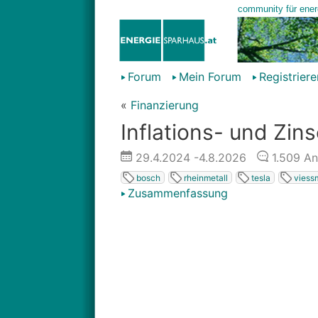
Forum
Mein Forum
Registriere
«
Finanzierung
Inflations- und Zin
29.4.2024
-4.8.2026
1.509
An
bosch
rheinmetall
tesla
viess
Zusammenfassung