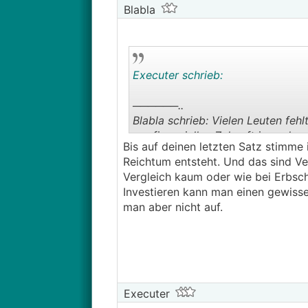
Blabla
Executer schrieb:
──────..
Blabla schrieb: Vielen Leuten fe
zur finanziellen Zukunft irgendw
Bis auf deinen letzten Satz stimme 
junge Familie hat super Haus, Kre
Reichtum entsteht. Und das sind Ve
einen Puffer + ETF anzusparen wä
Vergleich kaum oder wie bei Erbsch
───────────────
Investieren kann man einen gewiss
man aber nicht auf.
Manchen fehlt das Gespür bzw. di
nur über ein möglichst hohes Ei
eigentlich leisten könnte, und al
lebt wird nie einen gewissen Woh
Leider ist die Aktienkuktur in
AT
v
Markt ist und warum es so wichtig
Executer
(ähnlich wie in DE).