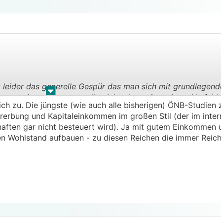
hlt leider das generelle Gespür das man sich mit grundlege
.
.
ann auseinandersetzen sollte. Ich sehe es in meinem Umfeld
ich zu. Die jüngste (wie auch alle bisherigen) ÖNB-Studien
dit mit Fixzins und gibt abseits vom Bausparer praktisch all
rerbung und Kapitaleinkommen im großen Stil (der im inter
re locker drinnen.
aften gar nicht besteuert wird). Ja mit gutem Einkommen 
en Wohlstand aufbauen - zu diesen Reichen die immer Reich
e Intension wie man Wohlstand erreichen kann. Das geht fü
nkommen, den Lebensstandard unterhalb dessen halten was 
les Geld dazwischen renditeorientiert anlegen. Wer ständig
lstand aufbauen können.
öllig unter die Räder, die meisten verstehen überhaupt nich
 wäre dort investiert zu sein. Politik und Medien versagen