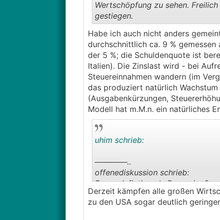
Wertschöpfung zu sehen. Freilich 
gestiegen.
Habe ich auch nicht anders gemeint
durchschnittlich ca. 9 % gemessen
der 5 %; die Schuldenquote ist ber
Italien). Die Zinslast wird - bei A
Steuereinnahmen wandern (im Vergle
das produziert natürlich Wachstum 
(Ausgabenkürzungen, Steuererhöhun
Modell hat m.M.n. ein natürliches E
uhim schrieb:
──────..
offenediskussion schrieb:
Besser Inflation als Rezession?
Derzeit kämpfen alle großen Wirtsch
───────────────
zu den USA sogar deutlich geringer
Mir fehlt dabei ein wenig der Bli