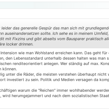
großen Anteil (direkt oder indirekt) außerhalb des Eurorau
g, die ja auch keiner will) macht uns schlicht und einfach 
eutet dann irgendwann geht es nicht um Inflation oder Rez
ation.
t leider das generelle Gespür das man sich mit grundlege
ann auseinandersetzen sollte. Ich sehe es in meinem Umfeld
dit mit Fixzins und gibt abseits vom Bausparer praktisch all
re locker drinnen.
.
.
Intension wie man Wohlstand erreichen kann. Das geht für 
n, den Lebensstandard unterhalb dessen halten was man si
ischen renditeorientiert anlegen. Wer ständig auf max. Kon
n können.
lig unter die Räder, die meisten verstehen überhaupt nicht
rt investiert zu sein. Politik und Medien versagen da komp
schäftigen warum die "Reichen" immer wohlhabender werden
n, wird herumgejammert und nach dem sozialistischen Staat