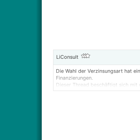
LiConsult
Die Wahl der Verzinsungsart hat eine
Finanzierungen.
Dieser Thread beschäftigt sich mit
Kapitalmarktzinsen und der individ
bestehende, eigene Finanzierungspr
Ein reger Austausch ist wünschensw