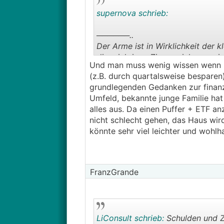
supernova schrieb:
──────..
Der Arme ist in Wirklichkeit der 
die mickrigen Zinsen viel von sei
Und man muss wenig wissen wenn m
───────────────
(z.B. durch quartalsweise besparen)
grundlegenden Gedanken zur finanzi
ETF-Sparpläne kann man auch scho
Umfeld, bekannte junge Familie hat
Notgroschen hat heute auch der "k
alles aus. Da einen Puffer + ETF a
nicht schlecht gehen, das Haus wir
könnte sehr viel leichter und wohl
FranzGrande
LiConsult schrieb:
Schulden und Zi