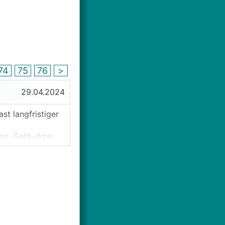
74
75
76
>
29.04.2024
st langfristiger
on, Geld- bzw.
r auch