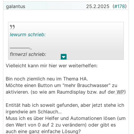
galantus
25.2.2025
(
#178
)
lewurm schrieb:
──────..
flrnwrzl schrieb:
.
.
Vielleicht kann mir hier wer weiterhelfen:
Entität für "Mehr Brauchwasser" - also der Button
für einmalige Erwärmung
Bin noch ziemlich neu im Thema HA.
───────────────
Möchte einen Button um "mehr Brauchwasser" zu
aktivieren. (so wie am Raumdisplay bzw. auf der
WP
)
number.more_hot_water_40698 (nicht
number.more_hot_water_40226)
Entität hab ich soweit gefunden, aber jetzt stehe ich
irgendwie am Schlauch...
Muss ich es über Helfer und Automationen lösen (um
den Wert von 0 auf 2 zu verändern) oder gibt es
auch eine ganz einfache Lösung?