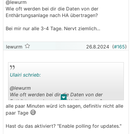
@lewurm
Wie oft werden bei dir die Daten von der
Enthärtungsanlage nach HA übertragen?
Bei mir nur alle 3-4 Tage. Nervt ziemlich...
lewurm
26.8.2024
(
#165
)
Ulairi schrieb:
@lewurm
Wie oft werden bei dir die Daten von der
.
.
Enthärtungsanlage nach HA übertragen?
alle paar Minuten würd ich sagen, definitiv nicht alle
😅
paar Tage
Bei mir nur alle 3-4 Tage. Nervt ziemlich...
Hast du das aktiviert? "Enable polling for updates."