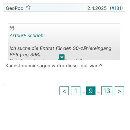
GeoPod
2.4.2025
(
#181
)
ArthurF schrieb:
Ich suche die Entität für den S0-zählereingang
BE6 (reg 396)
.
.
Hat den schon jemand entdeckt?
Kannst du mir sagen wofür dieser gut wäre?
<
1
9
13
>
...
...