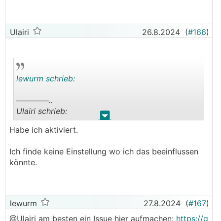
Ulairi
26.8.2024
(
#166
)
lewurm schrieb:
──────..
Ulairi schrieb:
.
.
Habe ich aktiviert.
@lewurm
Wie oft werden bei dir die Daten von der
Ich finde keine Einstellung wo ich das beeinflussen
Enthärtungsanlage nach HA übertragen?
könnte.
Bei mir nur alle 3-4 Tage. Nervt ziemlich...
───────────────
lewurm
27.8.2024
(
#167
)
alle paar Minuten würd ich sagen, definitiv nicht
@­Ulairi am besten ein Issue hier aufmachen:
😅
https://g
alle paar Tage