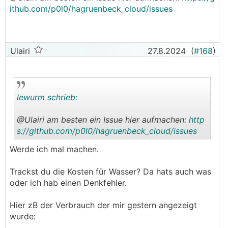
ithub.com/p0l0/hagruenbeck_cloud/issues
Hast du das aktiviert? "Enable polling for
Ulairi
27.8.2024
(
#168
)
updates."
lewurm schrieb:
@­Ulairi am besten ein Issue hier aufmachen:
http
s://github.com/p0l0/hagruenbeck_cloud/issues
.
.
Werde ich mal machen.
Trackst du die Kosten für Wasser? Da hats auch was
oder ich hab einen Denkfehler.
Hier zB der Verbrauch der mir gestern angezeigt
wurde: