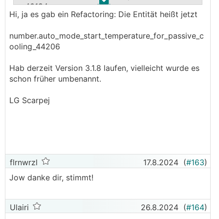
.
.
g_40184
Hi, ja es gab ein Refactoring: Die Entität heißt jetzt
Woran könnte das liegen? @­Ulairi konntest du
number.auto_mode_start_temperature_for_passive_c
das bereits lösen?
ooling_44206
Hab derzeit Version 3.1.8 laufen, vielleicht wurde es
schon früher umbenannt.
LG Scarpej
flrnwrzl
17.8.2024
(
#163
)
Jow danke dir, stimmt!
Ulairi
26.8.2024
(
#164
)