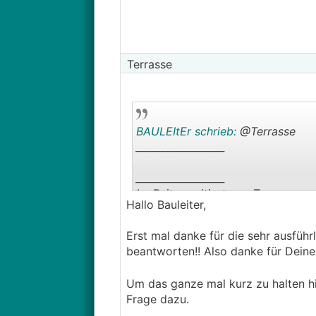
Terrasse
BAULEItEr schrieb:
@Terrasse
__________________
__________________
Im Beitrag zitiert von Terrasse:
Hallo Bauleiter,
Ist für mich nicht nachvollziehbar
Erst mal danke für die sehr ausführl
__________________
beantworten!! Also danke für Dein
Um das ganze mal kurz zu halten hie
Frage dazu.