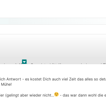
.
.
 sondern mit 13 cm Granulatschüttdämmung zwischen zwei Z
, könntest das mal kurz aufskizzieren?
ich Antwort - es kostet Dich auch viel Zeit das alles so deta
e Mühe!
r (gelingt aber wieder nicht...
- das war dann wohl die e