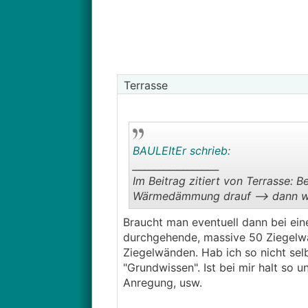
Garten zu erhalten (ev. für nachträ
Dach soll Flachdach oder Pultdach
Autos stehen unter dem Carport und
Keller Ersatzraum hinter Garage.
Terrasse
Freuen uns auf eure Inputs
BAULEItEr schrieb:
__________________
Im Beitrag zitiert von Terrasse:
Wärmedämmung drauf --> dann wi
Braucht man eventuell dann bei ein
Bitte nicht falsch verstehen, ab
durchgehende, massive 50 Ziegelw
raufkommt, dann muss ich einfac
Ziegelwänden. Hab ich so nicht selb
ist. (Eigentlich gar keines). Und dah
"Grundwissen". Ist bei mir halt so u
.....Keine Ahnung was ich da noch 
Anregung, usw.