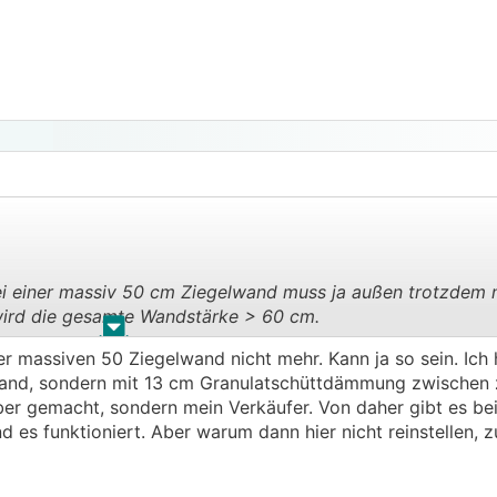
glichen Pool)
 werden.
 die Garage wird als Werkstatt genutzt.
 Bei einer massiv 50 cm Ziegelwand muss ja außen trotzdem
rd die gesamte Wandstärke > 60 cm.
.
.
er massiven 50 Ziegelwand nicht mehr. Kann ja so sein. Ich
er wenn du im Glauben bist dass auf einem 50er Ziegel noc
and, sondern mit 13 cm Granulatschüttdämmung zwischen 
h mal davon ausgehen, dass hier sehr wenig an Grundwiss
er gemacht, sondern mein Verkäufer. Von daher gibt es bei 
er......
nd es funktioniert. Aber warum dann hier nicht reinstellen, 
weiter schreiben soll.