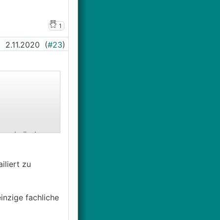
1
2.11.2020
(
#23
)
iegelwänden.
iliert zu
inzige fachliche