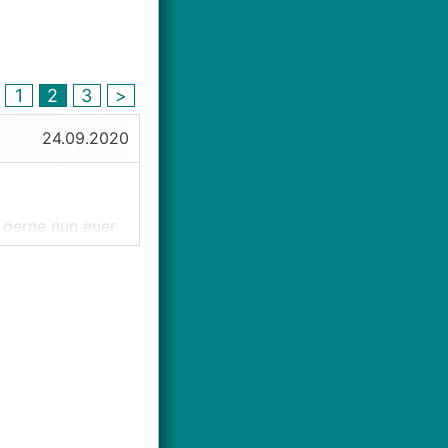
1
2
3
>
24.09.2020
 gerne nun euer
um viel nutzbaren