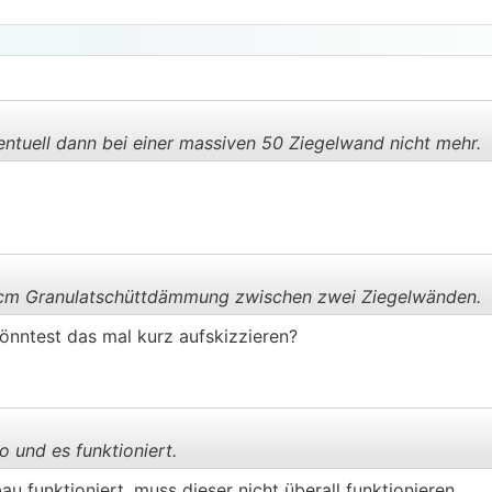
tuell dann bei einer massiven 50 Ziegelwand nicht mehr.
.
.
cm Granulatschüttdämmung zwischen zwei Ziegelwänden.
 könntest das mal kurz aufskizzieren?
.
.
so und es funktioniert.
u funktioniert, muss dieser nicht überall funktionieren.