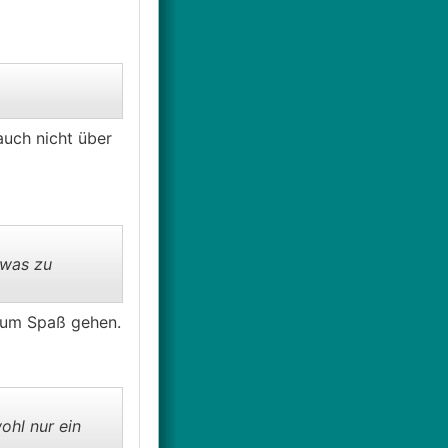
auch nicht über
twas zu
g um Spaß gehen.
ohl nur ein