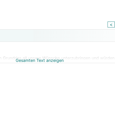
<
em Grundriss all unsere Wünsche unterzubringen und würden
Gesamten Text anzeigen
WR
üche
 (Schiebetüre).
sein.
g" ist, wollten wir das Haus so schlank wie möglich sein, 