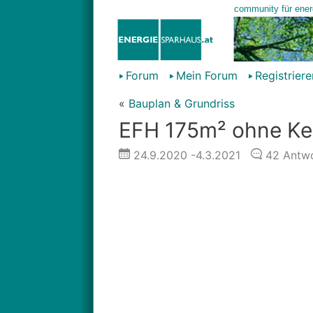
Forum
Mein Forum
Registriere
«
Bauplan & Grundriss
EFH 175m² ohne Kell
24.9.2020
-4.3.2021
42
Antwo