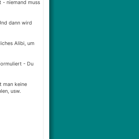
et - niemand muss
Und dann wird
iches Alibi, um
formuliert - Du
ht man keine
len, usw.