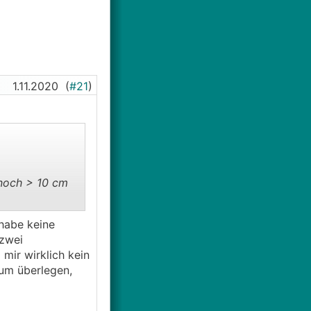
1.11.2020
(
#21
)
 noch > 10 cm
 habe keine
h eine Dämmung
zwei
en vorhanden
mir wirklich kein
zum überlegen,