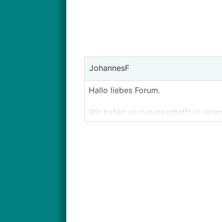
JohannesF
Hallo liebes Forum.
Wir haben es nun geschafft in ein
Feedback hören.
zu den Grundsatzideen:
2 KiZi
HWR im EG als Schmutschleuse
Wäscheschacht vom Bad in den H
Offene Bauweise im Esszimmer / K
WZ muss möglich sein, abzutrennen
ein separates Büro muss vorhanden 
Da unser Grundstück etwas "unförmi