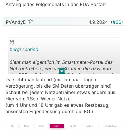
Anfang jedes Folgemonats in das EDA Portal?
PVAndyE
4.9.2024
(
#66
)
bergi schrieb:
Sieht man eigentlich im Smartmeter-Portal des
Netzbetreibers, wie viel Strom in die bzw. von
.
.
der EEG geliefert wurde? Oder kommt das erst
Da sieht man laufend (mit ein paar Tagen
am Anfang jedes Folgemonats in das EDA Portal?
Verzögerung, bis die SM Daten übertragen sind)
Schaut bei jedem Netzbetreiber etwas anders aus.
Hier vom 1.Sep, Wiener Netze:
(um 4 Uhr und 18 Uhr gab es etwas Restbezug,
ansonsten Eigendeckung durch die EG.)