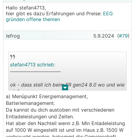
Hallo stefan4713,
hier gibt es dazu Erfahrungen und Preise:
EEG
gründen offene themen
lefrog
5.9.2024
(
#79
)
stefan4713 schrieb:
───────────────
ok - dass stell ich beim FR gen24 8.0 wo und wie
.
.
ein?
a) Menüpunkt Energiemanagement,
menüpunkt lastenmanagement?
Batteriemanagement.
und dem netzbetreiber ist das egal?
Da kannst du dich austoben mit verschiedenen
Entladeleistungen und Zeiten.
Hat aber den Nachteil wenn z.B. Min Enladeleistung
auf 1000 W eingestellt ist und im Haus z.B. 1500 W
verbraucht werden, bekommt die Gemeinschaft