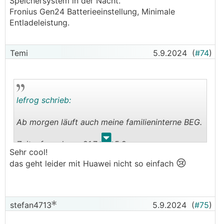
Speichersystem in der Nacht.
Fronius Gen24 Batterieeinstellung, Minimale
Entladeleistung.
Temi
5.9.2024
(
#74
)
lefrog schrieb:
Ab morgen läuft auch meine familieninterne BEG.
.
.
Zeitaufwand von 21.7. bis 5.9.
Sehr cool!
Vereinsgründung hat davon mit ca. 5 Wochen am
😢
das geht leider mit Huawei nicht so einfach
längsten gedauert.
EDA Portal 3 Werktage
EBUtilities 1 Werktag
Verträge mit Netz NÖ und Wr. Netze ca. 1
stefan4713
5.9.2024
(
#75
)
Werktag