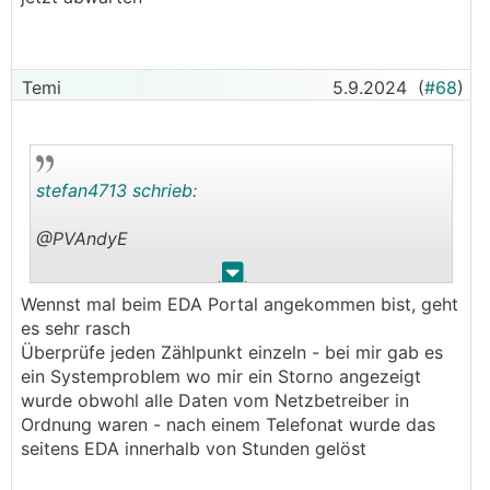
Temi
5.9.2024
(
#68
)
stefan4713 schrieb:
@PVAndyE
.
.
──────..
Wennst mal beim EDA Portal angekommen bist, geht
PVAndyE schrieb:
es sehr rasch
Überprüfe jeden Zählpunkt einzeln - bei mir gab es
Wir haben in unsere Familien EG heuer fast die
ein Systemproblem wo mir ein Storno angezeigt
90% Eigendeckung erreicht (über alle
wurde obwohl alle Daten vom Netzbetreiber in
Verbraucher). Nur mit PV, ohne Wasser oder
Ordnung waren - nach einem Telefonat wurde das
Wind.
seitens EDA innerhalb von Stunden gelöst
───────────────