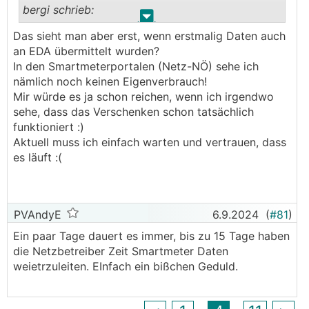
bergi schrieb:
.
.
Das sieht man aber erst, wenn erstmalig Daten auch
Sieht man eigentlich im Smartmeter-Portal des
an EDA übermittelt wurden?
Netzbetreibers, wie viel Strom in die bzw. von
In den Smartmeterportalen (Netz-NÖ) sehe ich
der EEG geliefert wurde? Oder kommt das erst
nämlich noch keinen Eigenverbrauch!
am Anfang jedes Folgemonats in das EDA Portal?
Mir würde es ja schon reichen, wenn ich irgendwo
───────────────
sehe, dass das Verschenken schon tatsächlich
funktioniert :)
Da sieht man laufend (mit ein paar Tagen
Aktuell muss ich einfach warten und vertrauen, dass
Verzögerung, bis die SM Daten übertragen sind)
es läuft :(
Schaut bei jedem Netzbetreiber etwas anders
aus.
Hier vom 1.Sep, Wiener Netze:
PVAndyE
6.9.2024
(
#81
)
(um 4 Uhr und 18 Uhr gab es etwas Restbezug,
Ein paar Tage dauert es immer, bis zu 15 Tage haben
ansonsten Eigendeckung durch die EG.)
die Netzbetreiber Zeit Smartmeter Daten
weietrzuleiten. EInfach ein bißchen Geduld.