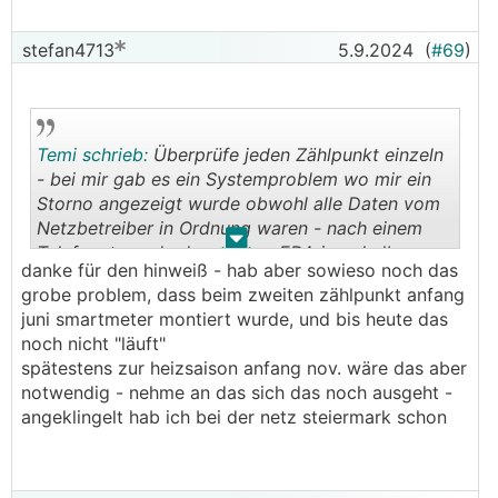
das mit der batterie für alle - hast du das
irgendwo erläutert wie du das gemacht hast?
stefan4713
5.9.2024
(
#69
)
technisch?
weil unser BYD-HVM 11.0 fadisiert sich natürlich
außerhalb der heizsaison
Temi schrieb:
Überprüfe jeden Zählpunkt einzeln
und gestern EDA portal registrierung gestartet -
- bei mir gab es ein Systemproblem wo mir ein
dh jetzt abwarten
Storno angezeigt wurde obwohl alle Daten vom
Netzbetreiber in Ordnung waren - nach einem
.
.
Telefonat wurde das seitens EDA innerhalb von
danke für den hinweiß - hab aber sowieso noch das
Stunden gelöst
grobe problem, dass beim zweiten zählpunkt anfang
juni smartmeter montiert wurde, und bis heute das
noch nicht "läuft"
spätestens zur heizsaison anfang nov. wäre das aber
notwendig - nehme an das sich das noch ausgeht -
angeklingelt hab ich bei der netz steiermark schon