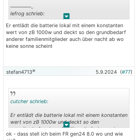
──────..
lefrog schrieb:
.
.
Er entlädt die batterie lokal mit einem konstanten
Ich teste auch gleich das entladen vom
wert von zB 1000w und deckt so den grundbedarf
Speichersystem in der Nacht.
anderer familienmitglieder auch über nacht ab wo
Fronius Gen24 Batterieeinstellung, Minimale
keine sonne scheint
Entladeleistung.
───────────────
sehr fein, gehts dahin
stefan4713
5.9.2024
(
#77
)
und
entladen speichersysetm in der nacht?, minimale
entladeleistung?
heißt dann was genau? für die BEG?
cutcher schrieb:
Er entlädt die batterie lokal mit einem konstanten
wert von zB 1000w und deckt so den
.
.
grundbedarf anderer familienmitglieder auch
ok - dass stell ich beim FR gen24 8.0 wo und wie
über nacht ab wo keine sonne scheint