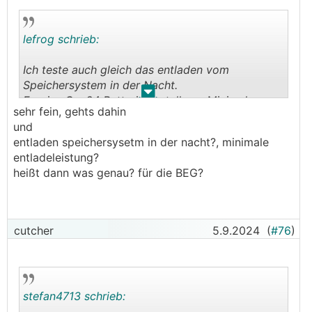
Ich teste auch gleich das entladen vom
Speichersystem in der Nacht.
lefrog schrieb:
Fronius Gen24 Batterieeinstellung, Minimale
Entladeleistung.
Ich teste auch gleich das entladen vom
Speichersystem in der Nacht.
.
.
Fronius Gen24 Batterieeinstellung, Minimale
sehr fein, gehts dahin
Entladeleistung.
und
entladen speichersysetm in der nacht?, minimale
entladeleistung?
heißt dann was genau? für die BEG?
cutcher
5.9.2024
(
#76
)
stefan4713 schrieb: