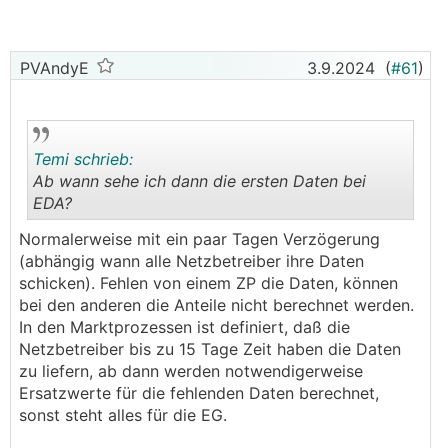
STEG eeg anmeldeprozeß
keine dienstleister, da im ersten step nix zu
verrechnen ist
PVAndyE
3.9.2024
(
#61
)
smartmeter sind installiert, aber der
umstellungsprozeß opt-in dauert noch
gibts hoppalas über die der eine oder andere
gestolpert ist, die zeit kosten?
Temi schrieb:
Ab wann sehe ich dann die ersten Daten bei
vlt hat jemand unterstützende infos - danke
EDA?
.
.
Normalerweise mit ein paar Tagen Verzögerung
(abhängig wann alle Netzbetreiber ihre Daten
schicken). Fehlen von einem ZP die Daten, können
bei den anderen die Anteile nicht berechnet werden.
In den Marktprozessen ist definiert, daß die
Netzbetreiber bis zu 15 Tage Zeit haben die Daten
zu liefern, ab dann werden notwendigerweise
Ersatzwerte für die fehlenden Daten berechnet,
sonst steht alles für die EG.