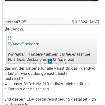
stefan4713
5.9.2024
(
#67
)
@PVAndyE
PVAndyE schrieb:
Wir haben in unsere Familien EG heuer fast die
90% Eigendeckung erreicht (über alle
.
.
Verbraucher). Nur mit PV, ohne Wasser oder
das mit der batterie für alle - hast du das irgendwo
Wind.
erläutert wie du das gemacht hast?
technisch?
weil unser BYD-HVM 11.0 fadisiert sich natürlich
außerhalb der heizsaison
und gestern EDA portal registrierung gestartet - dh
jetzt abwarten