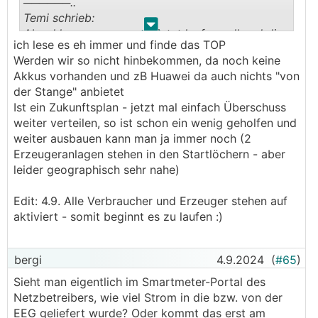
──────..
Temi schrieb:
.
.
Aber klasse, wenn es ab jetzt laufen soll und die
ich lese es eh immer und finde das TOP
Familie ab 4.9. vom gemeinsamen Projekt
Werden wir so nicht hinbekommen, da noch keine
profitiert
Akkus vorhanden und zB Huawei da auch nichts "von
───────────────
der Stange" anbietet
Ist ein Zukunftsplan - jetzt mal einfach Überschuss
Gut, daß du es überhaupt gemacht hast. Der Rest
weiter verteilen, so ist schon ein wenig geholfen und
sind Details
weiter ausbauen kann man ja immer noch (2
Erzeugeranlagen stehen in den Startlöchern - aber
Wir haben in unsere Familien EG heuer fast die
leider geographisch sehr nahe)
90% Eigendeckung erreicht (über alle
Verbraucher). Nur mit PV, ohne Wasser oder
Edit: 4.9. Alle Verbraucher und Erzeuger stehen auf
Wind.
aktiviert - somit beginnt es zu laufen :)
bergi
4.9.2024
(
#65
)
Sieht man eigentlich im Smartmeter-Portal des
Netzbetreibers, wie viel Strom in die bzw. von der
EEG geliefert wurde? Oder kommt das erst am