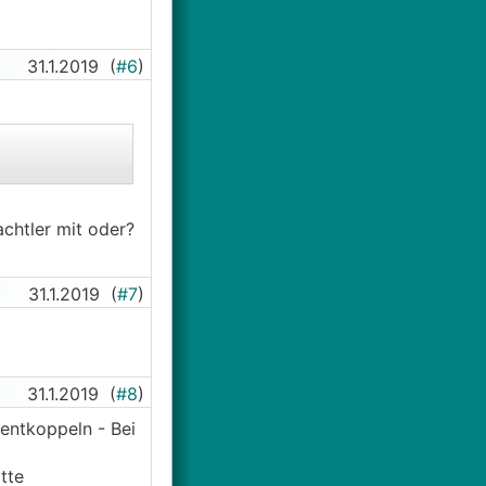
31.1.2019
(
#6
)
chtler mit oder?
31.1.2019
(
#7
)
31.1.2019
(
#8
)
 entkoppeln - Bei
tte