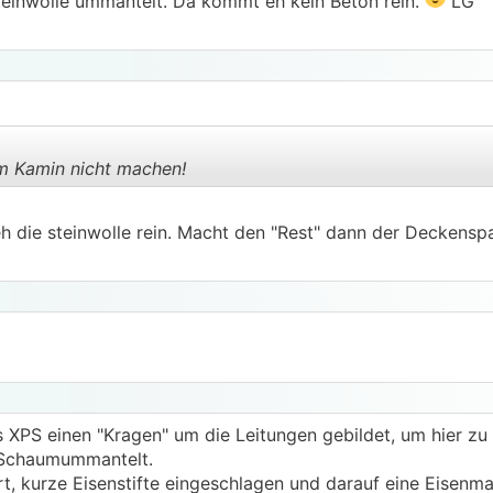
teinwolle ummantelt. Da kommt eh kein Beton rein.
LG
m Kamin nicht machen!
 die steinwolle rein. Macht den "Rest" dann der Deckenspa
.
.
s XPS einen "Kragen" um die Leitungen gebildet, um hier zu
 Schaumummantelt.
t, kurze Eisenstifte eingeschlagen und darauf eine Eisenma