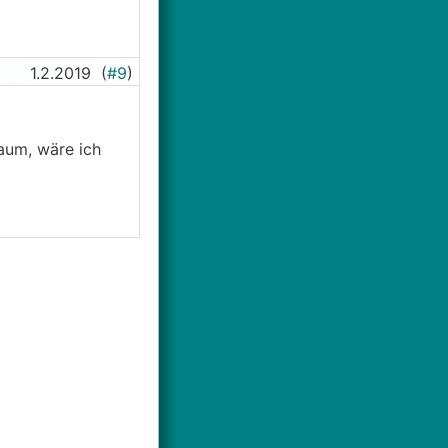
1.2.2019
(
#9
)
aum, wäre ich