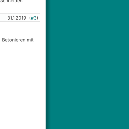
sschneiden.
31.1.2019
(
#3
)
 Betonieren mit