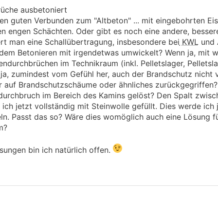
che ausbetoniert
guten Verbunden zum "Altbeton" ... mit eingebohrten Eisen
den engen Schächten. Oder gibt es noch eine andere, besse
t man eine Schallübertragung, insbesondere bei
KWL
und 
 dem Betonieren mit irgendetwas umwickelt? Wenn ja, mit 
durchbrüchen im Technikraum (inkl. Pelletslager, Pelletsla
e ja, zumindest vom Gefühl her, auch der Brandschutz nicht 
er auf Brandschutzschäume oder ähnliches zurückgegriffen?
urchbruch im Bereich des Kamins gelöst? Den Spalt zwisc
 jetzt vollständig mit Steinwolle gefüllt. Dies werde ich j
ln. Passt das so? Wäre dies womöglich auch eine Lösung fü
m?
sungen bin ich natürlich offen.