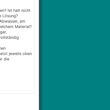
? Ist halt nicht
re Lösung?
Abwasser, am
welchem Material?
ger,
vollständig
hen
etzt jeweils oben
r die