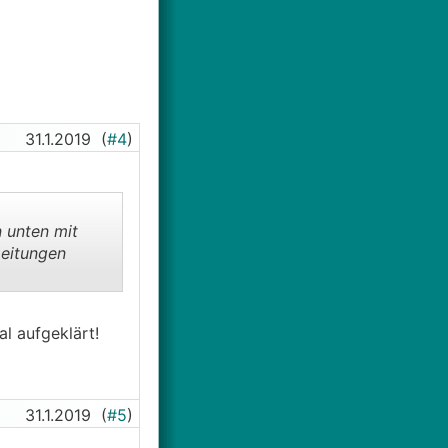
31.1.2019
(
#4
)
n unten mit
Leitungen
l aufgeklärt!
31.1.2019
(
#5
)