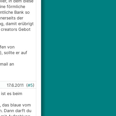
ler, in dem diese
ne förmliche
ntliche Bank so
nerseits der
g, damit erübrigt
n creators Gebot
pfen von
 sollte er auf
 mail an
17.6.2011
(
#5
)
 ist es beim
r, das blaue vom
n. Dann darft du