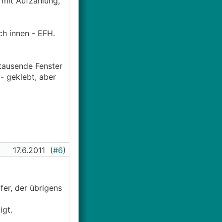
mit Aufzahlung,
ch innen - EFH.
tausende Fenster
- geklebt, aber
17.6.2011
(
#6
)
fer, der übrigens
igt.