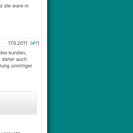
nd die ware in
17.6.2011
(
#7
)
 des kunden,
d daher auch
tung unnötiger