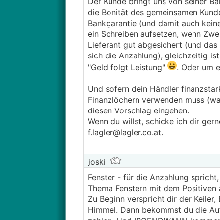
Der Kunde bringt uns von seiner Ba
die Bonität des gemeinsamen Kunde
Bankgarantie (und damit auch keine
ein Schreiben aufsetzen, wenn Zweif
Lieferant gut abgesichert (und das
sich die Anzahlung), gleichzeitig i
"Geld folgt Leistung"
. Oder um e
Und sofern dein Händler finanzstar
Finanzlöchern verwenden muss (was 
diesen Vorschlag eingehen.
Wenn du willst, schicke ich dir ger
f.lagler@lagler.co.at.
joski
Fenster - für die Anzahlung spricht
Thema Fenstern mit dem Positiven 
Zu Beginn verspricht dir der Keiler
Himmel. Dann bekommst du die Auftr