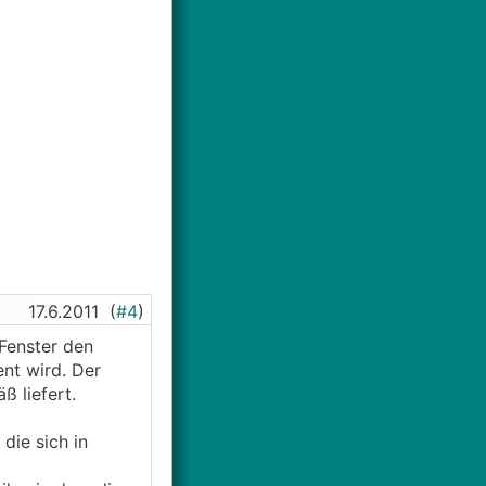
17.6.2011
(
#4
)
 Fenster den
nt wird. Der
 liefert.
die sich in