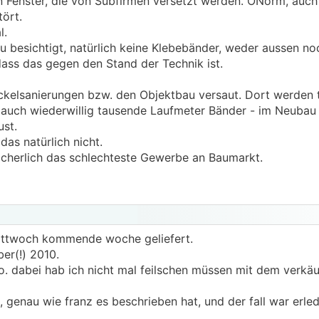
nster, die von Subfirmen versetzt werden. ÖNorm, auch 
tört.
l.
u besichtigt, natürlich keine Klebebänder, weder aussen no
dass das gegen den Stand der Technik ist.
ockelsanierungen bzw. den Objektbau versaut. Dort werden 
 auch wiederwillig tausende Laufmeter Bänder - im Neubau 
ust.
das natürlich nicht.
cherlich das schlechteste Gewerbe an Baumarkt.
mittwoch kommende woche geliefert.
ber(!) 2010.
o. dabei hab ich nicht mal feilschen müssen mit dem verkäu
, genau wie franz es beschrieben hat, und der fall war erled