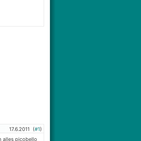
17.6.2011
(
#1
)
alles picobello