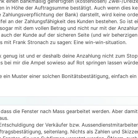
nk einen bankmäßig gefertigten (kostenlosen) Zwei-/Dreizei
n in Höhe der Auftragsumme bestätigt. Auch wenn dies kei
 Zahlungsverpflichtung der Bank) darstellt, wird keine orde
el an der Zahlungsfähigkeit des Kunden bestehen. So ist ei
 sogar mit dem vollen Betrag und nicht nur mit der Anzahlun
st auch der Kunde auf der sicheren Seite (und wir beherzige
s mit Frank Stronach zu sagen: Eine win-win-situation.
k genug ist und er deshalb deine Anzahlung nicht zum Sto
bei mir die Ampel sowieso auf Rot springen lassen würde),
ne ein Muster einer solchen Bonitätsbestätigung, einfach ein
, dass die Fenster nach Mass gearbeitet werden. Aber damit
aus.
, Entschuldigung der Verkäufer bzw. Aussendienstmitarbeite
agsbestätigung, seitenlang. Nichts als Zahlen und Skizze