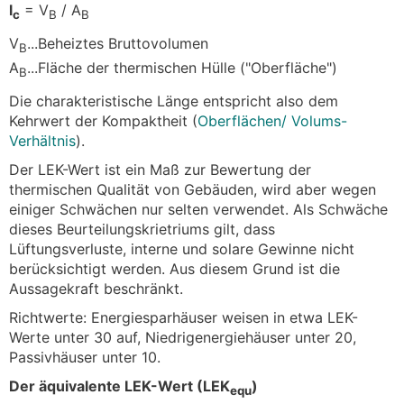
l
= V
/ A
c
B
B
V
...Beheiztes Bruttovolumen
B
A
...Fläche der thermischen Hülle ("Oberfläche")
B
Die charakteristische Länge entspricht also dem
Kehrwert der Kompaktheit (
Oberflächen/ Volums-
Verhältnis
).
Der LEK-Wert ist ein Maß zur Bewertung der
thermischen Qualität von Gebäuden, wird aber wegen
einiger Schwächen nur selten verwendet. Als Schwäche
dieses Beurteilungskrietriums gilt, dass
Lüftungsverluste, interne und solare Gewinne nicht
berücksichtigt werden. Aus diesem Grund ist die
Aussagekraft beschränkt.
Richtwerte: Energiesparhäuser weisen in etwa LEK-
Werte unter 30 auf, Niedrigenergiehäuser unter 20,
Passivhäuser unter 10.
Der äquivalente LEK-Wert (LEK
)
equ