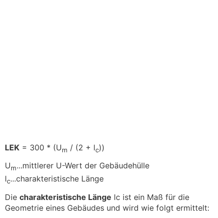
LEK
= 300 * (U
/ (2 + l
))
m
c
U
...mittlerer U-Wert der Gebäudehülle
m
l
...charakteristische Länge
c
Die
charakteristische Länge
lc ist ein Maß für die
Geometrie eines Gebäudes und wird wie folgt ermittelt: