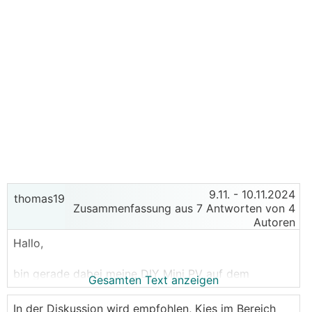
9.11.
- 10.11.2024
thomas19
Zusammenfassung aus 7 Antworten von 4
Autoren
Hallo,
bin gerade dabei meine DIY Mini PV auf dem
Gesamten Text anzeigen
Garagen Flachdach aufzubauen.
Habe eine grobe Kiesschicht, ca. 3-4 cm, darunter
In der Diskussion wird empfohlen, Kies im Bereich