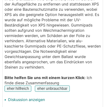
Sar**fil Folie.
der Auflagefläche zu entfernen und stattdessen XPS
oder eine Bautenschutzmatte zu verwenden, wobei
Die Aufständerung (die ich schon hab) ist lt. Händler
XPS als die geeignete Option herausgestellt wird. Es
auch für Kiesdach geeignet.
wurde auf mögliche Probleme mit der UV-
Beständigkeit von XPS hingewiesen. Gummipads
Hab die jetzt mal aufgestellt, aber die Schienen mit
sollten aufgrund von Weichmachermigration
den Gummipads stehen halt nicht 100% stabil auf
vermieden werden, um Schäden an der Folie zu
dem groben Kies (wg. großer Steine unter den
verhindern. Alternative Materialien, wie alu-
Pads):
kaschierte Gummipads oder PE-Schutzfliese, werden
vorgeschlagen. Die Notwendigkeit einer
Gewichtsanpassung unter dem Ballast wurde
ebenfalls angesprochen, um das Eindrücken von
Steinen zu verhindern.
Bitte helfen Sie uns mit einem kurzen Klick:
Ich
finde diese Zusammenfassung
Diskussion anzeigen