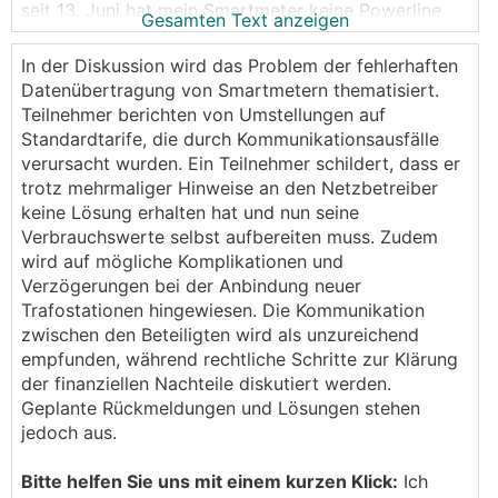
seit 13. Juni hat mein Smartmeter keine Powerline
Gesamten Text anzeigen
Kommunikation mehr - wieso ?
Hinter unserem Haus wurde eine neue Trafostation
In der Diskussion wird das Problem der fehlerhaften
gebaut von Mittelspannung auf Niederspannung an
Datenübertragung von Smartmetern thematisiert.
dem wir jetzt hängen. Am 12. Juni waren die Netz
Teilnehmer berichten von Umstellungen auf
OÖ Techniker an unserem HAK und haben praktisch
Standardtarife, die durch Kommunikationsausfälle
unsere Straße inkl. unserem Haus auf den neuen
verursacht wurden. Ein Teilnehmer schildert, dass er
Trafo gehängt.
trotz mehrmaliger Hinweise an den Netzbetreiber
keine Lösung erhalten hat und nun seine
Nun ist unsere Powerlineverbindung seit daher weg.
Verbrauchswerte selbst aufbereiten muss. Zudem
Grund: Der Powerlineverteiler hat Lieferzeit, jedoch
wird auf mögliche Komplikationen und
unbekannt wie lange.
Verzögerungen bei der Anbindung neuer
Trafostationen hingewiesen. Die Kommunikation
Nach 60 Tagen schaltet der SM dann von smart auf
zwischen den Beteiligten wird als unzureichend
nonsmart um und speichert auch keine Daten mehr.
empfunden, während rechtliche Schritte zur Klärung
Bei erneuter Verbindung wird einfach Alt + Neustand
der finanziellen Nachteile diskutiert werden.
ermittelt und zur Verrechnung weitergeleitet.
Geplante Rückmeldungen und Lösungen stehen
jedoch aus.
Hat jemand Erfahrung wie dann die ÖMAG bzw. der
Bezugsanbieter bei dynamischen Stundentarifen
Bitte helfen Sie uns mit einem kurzen Klick:
Ich