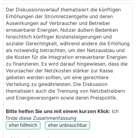
das
Netznutzungsentgelt
von 3.80 Cent/kWh auf
Der Diskussionsverlauf thematisiert die künftigen
4.43 Cent/kWh gestiegen ist (
+17%
)
Erhöhungen der Stromnetzentgelte und deren
Auswirkungen auf Verbraucher und Betreiber
erneuerbarer Energien. Nutzer äußern Bedenken
das
Netzverlustentgelt
von 0.380 Cent/kWh auf
hinsichtlich künftiger Kostensteigerungen und
0.483 Cent/kWh gestiegen ist (
+27%
)
sozialer Gerechtigkeit, während andere die Erhöhung
als notwendig betrachten, um den Netzausbau und
die Kosten für die Integration erneuerbarer Energien
(Linz Netz)
zu finanzieren. Es wird darauf hingewiesen, dass die
Verursacher der Netzkosten stärker zur Kasse
Ist das bei Euch auch in dem Bereich?
gebeten werden sollten, um eine gerechtere
Verteilung zu gewährleisten. Die Diskussion
thematisiert auch die Trennung von Netzbetreibern
und Energieversorgern sowie deren Preispolitik.
Bitte helfen Sie uns mit einem kurzen Klick:
Ich
finde diese Zusammenfassung