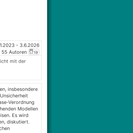
11.2023
- 3.6.2026
 55 Autoren
19
cht mit der
 Erfahrungen dazu
en, insbesondere
 Unsicherheit
Gase-Verordnung
r. Kauf,
tehenden Modellen
isen. Es wird
isiko hier sollte
, diskutiert.
schen