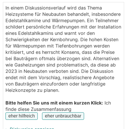
Wir haben es jetzt bei unserem Doppelhaus direkt
In einem Diskussionsverlauf wird das Thema
bei der Baufirma anbieten lassen, hier würde es € 10
Heizsysteme für Neubauten behandelt, insbesondere
000,- kosten. Nach kurzer Internetrecherche und
Edelstahlkamine und Wärmepumpen. Ein Teilnehmer
meinem Bauchgefühl kommt mir das deutlich zu
schildert persönliche Erfahrungen mit der Installation
teuer vor. Würde mich interessieren wie da die
eines Edelstahlkamins und warnt vor den
Erfahrungen sind.
Schwierigkeiten der Kernbohrung. Die hohen Kosten
für Wärmepumpen mit Tiefenbohrungen werden
Das Haus ist ein Standart 120m² Doppelhaus mit
kritisiert, und es herrscht Konsens, dass die Preise
Pultdach, 25er Ziegel mit VWS.
bei Bauträgern oftmals überzogen sind. Alternativen
wie Gasheizungen sind problematisch, da diese ab
Standart wäre auch eine Gas Heizung. Hier haben
2023 in Neubauten verboten sind. Die Diskussion
wir den wechsel auf einer WWP mit Tiefenbohrun
endet mit dem Vorschlag, realistischere Angebote
angefragt, auch hier wären die Kosten recht hoch
von Bauträgern einzufordern oder langfristige
bzw nicht wirtschaftlich.
Heizkonzepte zu planen.
LG
Bitte helfen Sie uns mit einem kurzen Klick:
Ich
finde diese Zusammenfassung