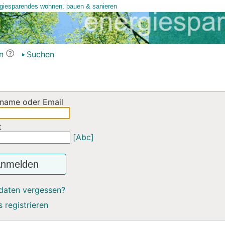
n
Suchen
name oder Email
t
[Abc]
nmelden
daten vergessen?
 registrieren