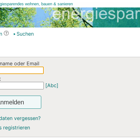
n
Suchen
name oder Email
t
[Abc]
nmelden
daten vergessen?
 registrieren