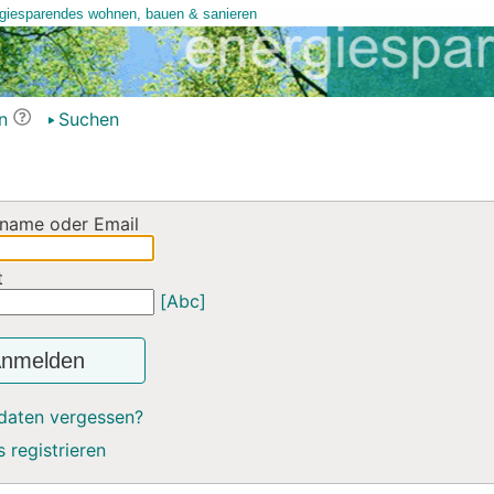
n
Suchen
name oder Email
t
[Abc]
nmelden
daten vergessen?
 registrieren