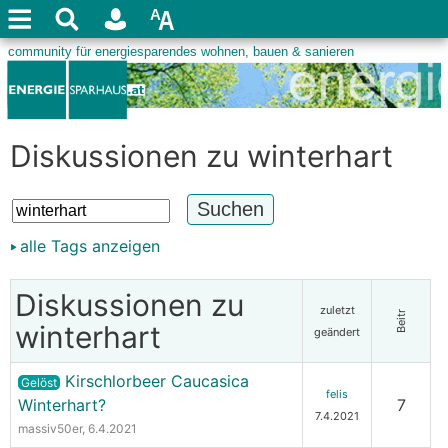
Diskussionen zu winterhart
alle Tags anzeigen
Diskussionen zu
zuletzt
Beitr
winterhart
geändert
Kirschlorbeer Caucasica
Gelöst
felis
Winterhart?
7
7.4.2021
massiv50er
, 6.4.2021