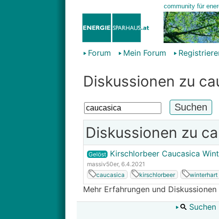
Forum
Mein Forum
Registriere
Diskussionen zu ca
Diskussionen zu ca
Kirschlorbeer Caucasica Wint
Gelöst
massiv50er
, 6.4.2021
caucasica
kirschlorbeer
winterhart
Mehr Erfahrungen und Diskussionen
Suchen