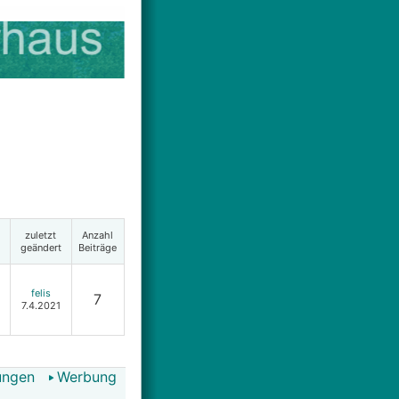
zuletzt
Anzahl
geändert
Beiträge
felis
7
7.4.2021
ungen
Werbung