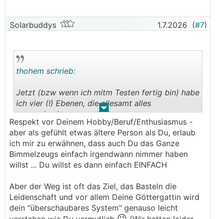
Solarbuddys
1.7.2026
(
#7
)
thohem schrieb:
Jetzt (bzw wenn ich mitm Testen fertig bin) habe
ich vier (!) Ebenen, die allesamt alles
.
.
gegenchecken:
Respekt vor Deinem Hobby/Beruf/Enthusiasmus -
aber als gefühlt etwas ältere Person als Du, erlaub
- Fronius/Victron interne Alarme
ich mir zu erwähnen, dass auch Du das Ganze
- Daten in der Datenbank werden per Script
Bimmelzeugs einfach irgendwann nimmer haben
abgeglichen, verglichen, errechnet,.... Und
willst ... Du willst es dann einfach EINFACH
Abweichungen alarmieren
- ein externer Server überwacht meine
Aber der Weg ist oft das Ziel, das Basteln die
Überwachung falls sie ausfällt
Leidenschaft und vor allem Deine Göttergattin wird
- eine KI schaut einmal am Tag über alle
dein "überschaubares System" genauso leicht
Datenpunkte in der Datenbank des letzten Tages
😉