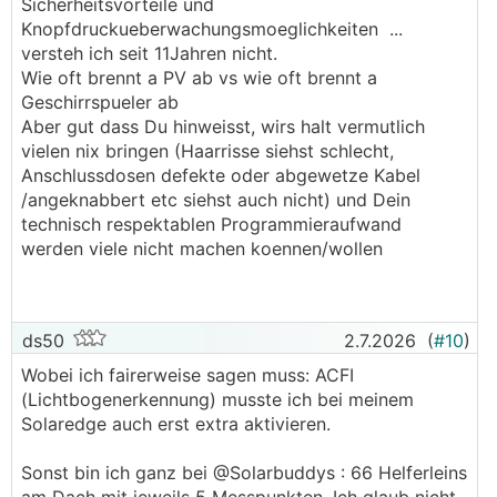
Sicherheitsvorteile und
halt gern auf ein automatisiertes einfaches
Knopfdruckueberwachungsmoeglichkeiten ...
System wo ich das System (auch die Frau) auf
versteh ich seit 11Jahren nicht.
Knopfdruck von der Couch aus im
Wie oft brennt a PV ab vs wie oft brennt a
Nackipatzikostüm alles kontrollieren/überwachen
Geschirrspueler ab
kann
Aber gut dass Du hinweisst, wirs halt vermutlich
───────────────
vielen nix bringen (Haarrisse siehst schlecht,
Anschlussdosen defekte oder abgewetze Kabel
Genau hier lag ja das Problem. Egal ob Fronius,
/angeknabbert etc siehst auch nicht) und Dein
Huawei, SE oder sonst wer - alle werben mit
technisch respektablen Programmieraufwand
Überwachung und Alarmen wenn Mal was schief
werden viele nicht machen koennen/wollen
geht. Und genau diese Überwachung hat bei mir
nicht gegriffen. Von einem etabliertem,
Österreichischen, "guten" Hersteller.
ds50
2.7.2026
(
#10
)
Bis vor zwei Tagen hätte ich sofort und ohne
Wobei ich fairerweise sagen muss: ACFI
wenn und aber sofort unterschrieben, wenn
(Lichtbogenerkennung) musste ich bei meinem
jemand gesagt hätte, man braucht eh nur die
Solaredge auch erst extra aktivieren.
Überwachung des Herstellers für die "groben"
Fehler
Sonst bin ich ganz bei @­Solarbuddys : 66 Helferleins