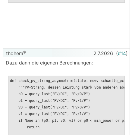
thohem
2.7.2026
(
#14
)
Dazu dann die eigenen Berechnungen:
def check_pv_string_asymmetrie(state, now, schwelle_pct=15.
"""PV-Strang, dessen Leistung stark vom anderen abweich
p0 = query_last("PV/DC", "Pv/0/P")
p1 = query_last("PV/DC", "Pv/1/P")
v0 = query_last("PV/DC", "Pv/0/V")
v1 = query_last("PV/DC", "Pv/1/V")
if None in (p0, p1, v0, v1) or p0 < min_power or p1 < m
return