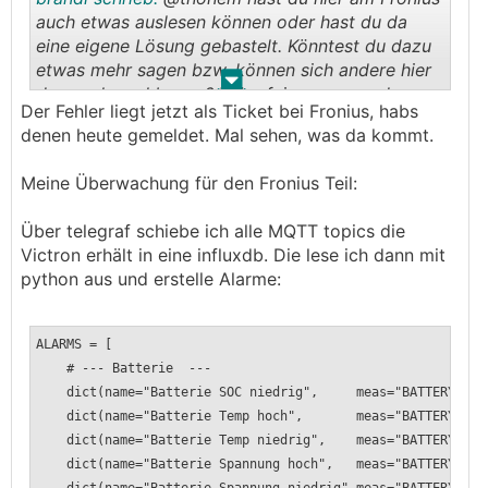
auch etwas auslesen können oder hast du da
eine eigene Lösung gebastelt. Könntest du dazu
etwas mehr sagen bzw. können sich andere hier
.
.
das auch nachbauen? Wäre fein, wenn es dazu
Der Fehler liegt jetzt als Ticket bei Fronius, habs
ein GIT Repo oder so geben würde.
denen heute gemeldet. Mal sehen, was da kommt.
Meine Überwachung für den Fronius Teil:
Über telegraf schiebe ich alle MQTT topics die
Victron erhält in eine influxdb. Die lese ich dann mit
python aus und erstelle Alarme:
ALARMS = [
# --- Batterie ---
dict(name="Batterie SOC niedrig", meas="BATTERY
dict(name="Batterie Temp hoch", meas="BATTERY", topic
dict(name="Batterie Temp niedrig", meas="BATTERY", top
dict(name="Batterie Spannung hoch", meas="BATTERY", t