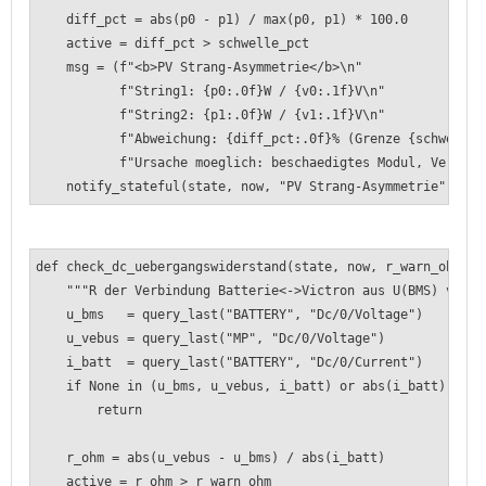
diff_pct = abs(p0 - p1) / max(p0, p1) * 100.0
active = diff_pct > schwelle_pct
msg = (f"<b>PV Strang-Asymmetrie</b>\n"
f"String1: {p0:.0f}W / {v0:.1f}V\n"
f"String2: {p1:.0f}W / {v1:.1f}V\n"
f"Abweichung: {diff_pct:.0f}% (Grenze {schwelle_pc
f"Ursache moeglich: beschaedigtes Modul, Verschattu
notify_stateful(state, now, "PV Strang-Asymmetrie", acti
def check_dc_uebergangswiderstand(state, now, r_warn_ohm=0.
"""R der Verbindung Batterie<->Victron aus U(BMS) vs U(
u_bms = query_last("BATTERY", "Dc/0/Voltage")
u_vebus = query_last("MP", "Dc/0/Voltage")
i_batt = query_last("BATTERY", "Dc/0/Current")
if None in (u_bms, u_vebus, i_batt) or abs(i_batt) < mi
return
r_ohm = abs(u_vebus - u_bms) / abs(i_batt)
active = r_ohm > r_warn_ohm