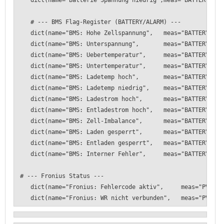
dict(name="Batterie Spannung niedrig",meas="BATTERY", 
# --- BMS Flag-Register (BATTERY/ALARM) ---
dict(name="BMS: Hohe Zellspannung", meas="BATTERY/ALAR
dict(name="BMS: Unterspannung", meas="BATTERY/ALAR
dict(name="BMS: Uebertemperatur", meas="BATTERY/ALARM
dict(name="BMS: Untertemperatur", meas="BATTERY/ALAR
dict(name="BMS: Ladetemp hoch", meas="BATTERY/ALARM", 
dict(name="BMS: Ladetemp niedrig", meas="BATTERY/ALARM"
dict(name="BMS: Ladestrom hoch", meas="BATTERY/ALARM"
dict(name="BMS: Entladestrom hoch", meas="BATTERY/ALARM"
dict(name="BMS: Zell-Imbalance", meas="BATTERY/ALAR
dict(name="BMS: Laden gesperrt", meas="BATTERY/ALAR
dict(name="BMS: Entladen gesperrt", meas="BATTERY/ALAR
dict(name="BMS: Interner Fehler", meas="BATTERY/ALARM
# --- Fronius Status ---
dict(name="Fronius: Fehlercode aktiv", meas="PV/STATUS
dict(name="Fronius: WR nicht verbunden", meas="PV/STAT