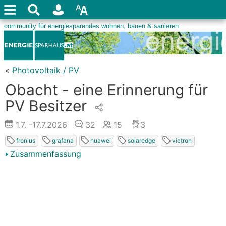
«
Photovoltaik / PV
Obacht - eine Erinnerung für
PV Besitzer
1.7.
-17.7.2026
32
15
3
fronius
grafana
huawei
solaredge
victron
Zusammenfassung