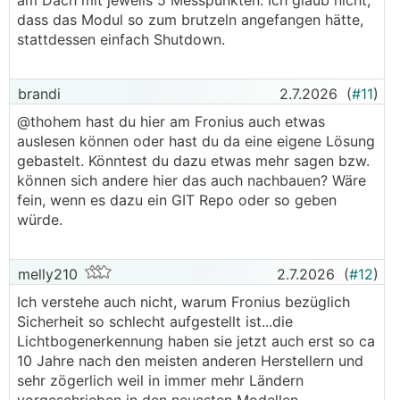
am Dach mit jeweils 5 Messpunkten. Ich glaub nicht,
Dies sollte lediglich eine Erinnerung sein und zum
dass das Modul so zum brutzeln angefangen hätte,
Nachdenken anregen, dass, wenn es das eigene
stattdessen einfach Shutdown.
(oder fremdes) Können erlauben, es durchaus
Sinn macht, die etablierten Hersteller zu
überprüfen
brandi
2.7.2026
(
#11
)
@thohem hast du hier am Fronius auch etwas
auslesen können oder hast du da eine eigene Lösung
gebastelt. Könntest du dazu etwas mehr sagen bzw.
können sich andere hier das auch nachbauen? Wäre
fein, wenn es dazu ein GIT Repo oder so geben
würde.
melly210
2.7.2026
(
#12
)
Ich verstehe auch nicht, warum Fronius bezüglich
Sicherheit so schlecht aufgestellt ist...die
Lichtbogenerkennung haben sie jetzt auch erst so ca
10 Jahre nach den meisten anderen Herstellern und
sehr zögerlich weil in immer mehr Ländern