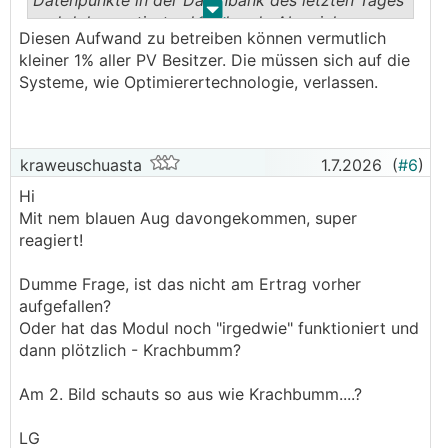
Datenpunkte in der Datenbank des letzten Tages
.
.
und dokumentiert schleichende Abweichungen
Diesen Aufwand zu betreiben können vermutlich
(Drifts und dgl). Setzt halt voraus, dass bereits
kleiner 1% aller PV Besitzer. Die müssen sich auf die
genügend Trainings Material vorhanden ist zum
Systeme, wie Optimierertechnologie, verlassen.
üben
kraweuschuasta
1.7.2026
(
#6
)
Hi
Mit nem blauen Aug davongekommen, super
reagiert!
Dumme Frage, ist das nicht am Ertrag vorher
aufgefallen?
Oder hat das Modul noch "irgedwie" funktioniert und
dann plötzlich - Krachbumm?
Am 2. Bild schauts so aus wie Krachbumm....?
LG