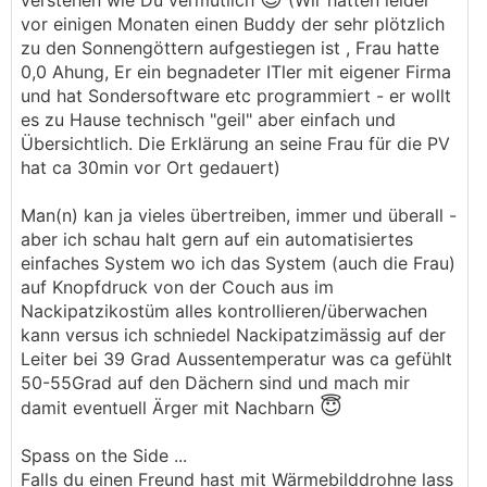
verstehen wie Du vermutlich
(Wir hatten leider
und dokumentiert schleichende Abweichungen
vor einigen Monaten einen Buddy der sehr plötzlich
(Drifts und dgl). Setzt halt voraus, dass bereits
zu den Sonnengöttern aufgestiegen ist , Frau hatte
genügend Trainings Material vorhanden ist zum
0,0 Ahung, Er ein begnadeter ITler mit eigener Firma
üben
und hat Sondersoftware etc programmiert - er wollt
es zu Hause technisch "geil" aber einfach und
Für mich nehm ich mit: Redundanz.
Übersichtlich. Die Erklärung an seine Frau für die PV
Rechenkapazitäten, Speicher und RAM sind
hat ca 30min vor Ort gedauert)
relativ billig im Vergleich zu einem Brand.
Man(n) kan ja vieles übertreiben, immer und überall -
aber ich schau halt gern auf ein automatisiertes
einfaches System wo ich das System (auch die Frau)
auf Knopfdruck von der Couch aus im
Nackipatzikostüm alles kontrollieren/überwachen
kann versus ich schniedel Nackipatzimässig auf der
Leiter bei 39 Grad Aussentemperatur was ca gefühlt
50-55Grad auf den Dächern sind und mach mir
😇
damit eventuell Ärger mit Nachbarn
Spass on the Side ...
Falls du einen Freund hast mit Wärmebilddrohne lass