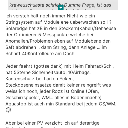
kraweuschuasta schrieb: Dumme Frage, ist das
.
.
nicht am Ertrag vorher aufgefallen?
Ich versteh halt noch immer Nicht wie ein
Oder hat das Modul noch "irgedwie" funktioniert
Stringsystem auf Module ene ueberwachen soll ?
und dann plötzlich - Krachbumm?
Solaredge hat zB in den Steckern(Kabel)/Gehaeuse
───────────────
der Optimierer 5 Messpunkte welche bei
Anomalien/Problemen eben auf Modulebene den
Klar wär's aufgefallen, die Anlage hat nur 5kW
Saft abdrehen .. dann String, dann Anlage ... im
produziert...aber ich hab genau in dieser Woche
Schnitt 40Kontrolleure am Dach
nicht wirklich auf mein Grafana Dashboard
geschaut. Deswegen sind ja genau solche
Jeder faehrt (gottseidank) mit Helm Fahrrad/Schi,
Überwachungen so wichtig
hat 5Sterne Sicherheitsauto, 10Airbags,
Kantenschutz bei harten Ecken,
──────..
Steckdoseneinsaetze damit keiner reingreift was
speeeedcat schrieb: In einer verschwindend
weiss ich noch, jeder Rozz ist Online (Ofen,
geringen Wahrscheinlichkeit.
Geschirrspueler, WM... alles in Bodennnaehe)
───────────────
Aquastop ist auch min Standard bei jedem GS/WM.
😅
──────..
Solarbuddys schrieb: Man(n) kan ja vieles
Aber bei einer PV verzicht ich auf derartige
übertreiben, immer und überall - aber ich schau