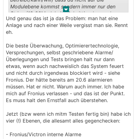
Modulebene kommst sondern immer nur den
.
.
String (18-20Module im Schnitt) ueberwachen
Und genau das ist ja das Problem: man hat eine
kannst
Anlage und nach einer Weile vergisst man sie. Rennt
eh.
Stringtechnologie (Auto) - vs
Optimierertechnologie (Auto mit Airbag und
Die beste Überwachung, Optimierertechnologie,
Sicherheitsgurt)
Versprechungen, selbst geschriebene Alarme/
Überlegungen und Tests bringen halt nur dann
etwas, wenn auch nachweislich das System feuert
und nicht durch irgendwas blockiert wird - siehe
Fronius. Der hätte bereits am 20.6 alarmieren
müssen. Hat er nicht. Warum auch immer. Ich habe
mich auf Fronius verlassen - und das ist der Punkt.
Es muss halt den Ernstfall auch überstehen.
Jetzt (bzw wenn ich mitm Testen fertig bin) habe ich
vier (!) Ebenen, die allesamt alles gegenchecken:
- Fronius/Victron interne Alarme