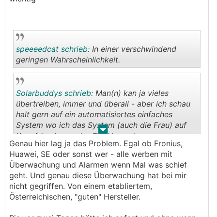
speeeedcat schrieb:
In einer verschwindend
geringen Wahrscheinlichkeit.
.
.
Solarbuddys schrieb:
Man(n) kan ja vieles
übertreiben, immer und überall - aber ich schau
halt gern auf ein automatisiertes einfaches
System wo ich das System (auch die Frau) auf
.
.
Knopfdruck von der Couch aus im
Genau hier lag ja das Problem. Egal ob Fronius,
Nackipatzikostüm alles kontrollieren/überwachen
Huawei, SE oder sonst wer - alle werben mit
kann
Überwachung und Alarmen wenn Mal was schief
geht. Und genau diese Überwachung hat bei mir
nicht gegriffen. Von einem etabliertem,
Österreichischen, "guten" Hersteller.