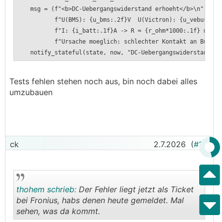
msg = (f"<b>DC-Uebergangswiderstand erhoeht</b>\n"
f"U(BMS): {u_bms:.2f}V U(Victron): {u_vebus:.2f}
f"I: {i_batt:.1f}A -> R ≈ {r_ohm*1000:.1f} mΩ (Grenz
f"Ursache moeglich: schlechter Kontakt an Busbar/Kl
notify_stateful(state, now, "DC-Uebergangswiderstand", a
Tests fehlen stehen noch aus, bin noch dabei alles
umzubauen
ck
2.7.2026
(
#15
)
thohem schrieb:
Der Fehler liegt jetzt als Ticket
bei Fronius, habs denen heute gemeldet. Mal
sehen, was da kommt.