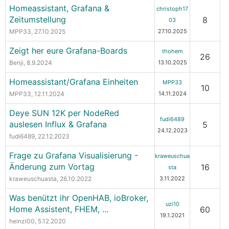
Homeassistant, Grafana &
christoph17
Zeitumstellung
8
03
MPP33
, 27.10.2025
27.10.2025
Zeigt her eure Grafana-Boards
thohem
26
Benji
, 8.9.2024
13.10.2025
Homeassistant/Grafana Einheiten
MPP33
10
MPP33
, 12.11.2024
14.11.2024
Deye SUN 12K per NodeRed
fudi6489
auslesen Influx & Grafana
5
24.12.2023
fudi6489
, 22.12.2023
Frage zu Grafana Visualisierung -
kraweuschua
Änderung zum Vortag
16
sta
kraweuschuasta
, 26.10.2022
3.11.2022
Was benützt ihr OpenHAB, ioBroker,
uzi10
Home Assistent, FHEM, ...
60
19.1.2021
heinzi00
, 5.12.2020