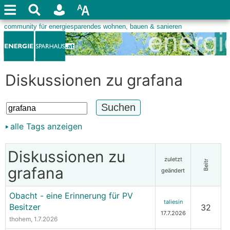
Diskussionen zu grafana
alle Tags anzeigen
Diskussionen zu
zuletzt
Beitr
grafana
geändert
Obacht - eine Erinnerung für PV
taliesin
Besitzer
32
17.7.2026
thohem
, 1.7.2026