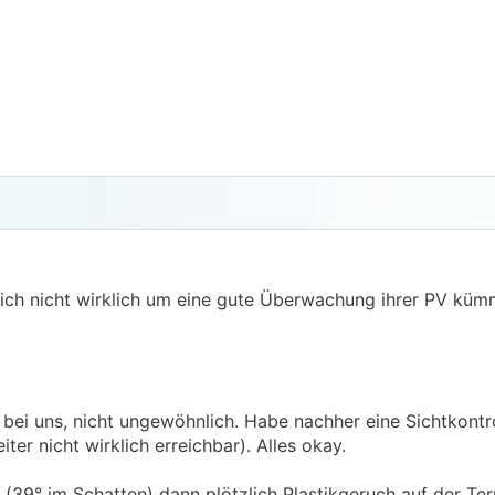
e sich nicht wirklich um eine gute Überwachung ihrer PV kü
bei uns, nicht ungewöhnlich. Habe nachher eine Sichtkontr
er nicht wirklich erreichbar). Alles okay.
39° im Schatten) dann plötzlich Plastikgeruch auf der Ter