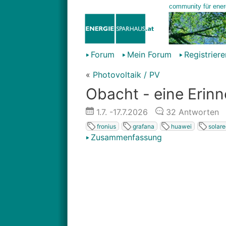
Forum
Mein Forum
Registriere
«
Photovoltaik / PV
Obacht - eine Erinn
1.7.
-17.7.2026
32
Antworten
fronius
grafana
huawei
solar
Zusammenfassung