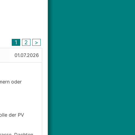
1
2
>
01.07.2026
mmern oder
olle der PV
rasse. Dachten