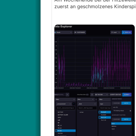
zuerst an geschmolzenes Kinderspie