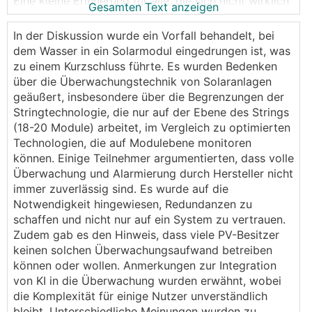
Eine kleine Erinnerung für alle, die sich nicht wirklich
Gesamten Text anzeigen
um eine gute Überwachung ihrer PV kümmern oder
kümmern wollen.
In der Diskussion wurde ein Vorfall behandelt, bei
dem Wasser in ein Solarmodul eingedrungen ist, was
Die Vorgeschichte:
zu einem Kurzschluss führte. Es wurden Bedenken
über die Überwachungstechnik von Solaranlagen
Am 31.Mai gab's einen Hagel Sturm bei uns, nicht
geäußert, insbesondere über die Begrenzungen der
ungewöhnlich. Habe nachher eine Sichtkontrolle der
Stringtechnologie, die nur auf der Ebene des Strings
PV gemacht (vom Boden aus, da mit Leiter nicht
(18-20 Module) arbeitet, im Vergleich zu optimierten
wirklich erreichbar). Alles okay.
Technologien, die auf Modulebene monitoren
können. Einige Teilnehmer argumentierten, dass volle
Am Wochenende bei der Hitzewelle (39° im
Überwachung und Alarmierung durch Hersteller nicht
Schatten) dann plötzlich Plastikgeruch auf der
immer zuverlässig sind. Es wurde auf die
Terrasse. Dachten zuerst an geschmolzenes
Notwendigkeit hingewiesen, Redundanzen zu
Kinderspielzeug, Schaufeln oder dergleichen....dann
schaffen und nicht nur auf ein System zu vertrauen.
aber doch PV gecheckt:
Zudem gab es den Hinweis, dass viele PV-Besitzer
keinen solchen Überwachungsaufwand betreiben
können oder wollen. Anmerkungen zur Integration
von KI in die Überwachung wurden erwähnt, wobei
die Komplexität für einige Nutzer unverständlich
bleibt. Unterschiedliche Meinungen wurden zu