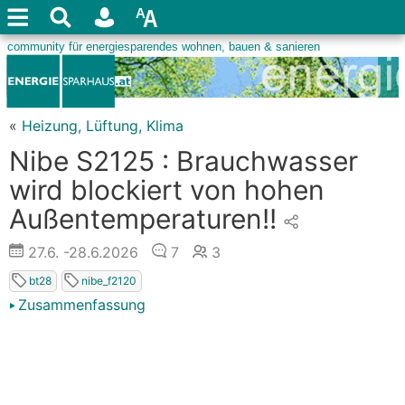
«
Heizung, Lüftung, Klima
Nibe S2125 : Brauchwasser
wird blockiert von hohen
Außentemperaturen!!
27.6.
-28.6.2026
7
3
bt28
nibe_f2120
Zusammenfassung