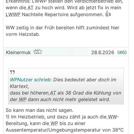
Erkenntnis: LWWP stellen den Verdichterbetrieb ein,
wenn die
AT
zu hoch wird. Wird ab jetzt fix in mein
👍
LWWP
Nachteile Repertoire aufgenommen.
WW zeitig in der Früh bereiten hilft zumindest hier
vorm Heizstab.
Kleinermuk
28.6.2026
(
#6
)
WPNutzer schrieb:
Dies bedeutet aber doch im
Klartext,
dass bei höheren
AT
als 38 Grad die Kühlung von
der
WP
dann auch nicht mehr geleistet wird.
.
.
So kann man das nicht sagen.
1) Im Heizbetrieb, und dazu zählt ja auch die
WW
-
Bereitung, kann die
WP
bis zu einer
Aussentemperatur/Umgebungstemperatur von 38°C