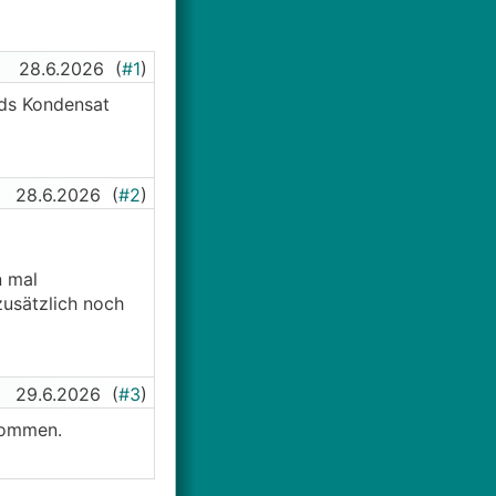
28.6.2026
(
#1
)
nds Kondensat
28.6.2026
(
#2
)
n mal
zusätzlich noch
29.6.2026
(
#3
)
 kommen.