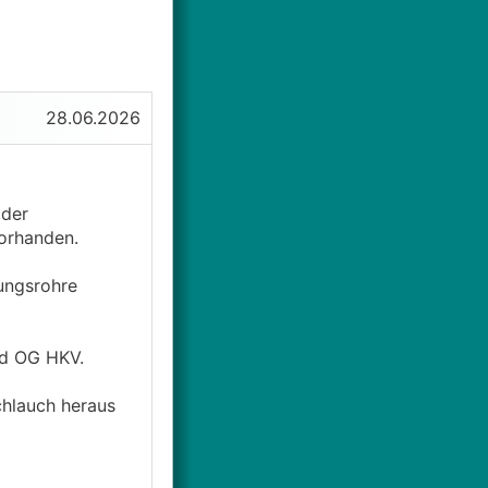
28.06.2026
 der
orhanden.
zungsrohre
nd OG HKV.
chlauch heraus