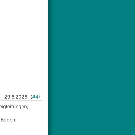
29.6.2026
(
#4
)
eigleitungen,
m Boden.