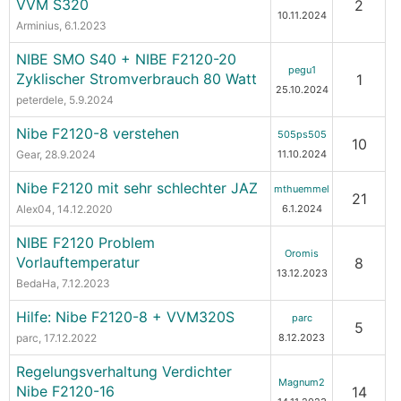
VVM S320
2
10.11.2024
Arminius
, 6.1.2023
NIBE SMO S40 + NIBE F2120-20
pegu1
Zyklischer Stromverbrauch 80 Watt
1
25.10.2024
peterdele
, 5.9.2024
Nibe F2120-8 verstehen
505ps505
10
Gear
, 28.9.2024
11.10.2024
Nibe F2120 mit sehr schlechter JAZ
mthuemmel
21
Alex04
, 14.12.2020
6.1.2024
NIBE F2120 Problem
Oromis
Vorlauftemperatur
8
13.12.2023
BedaHa
, 7.12.2023
Hilfe: Nibe F2120-8 + VVM320S
parc
5
parc
, 17.12.2022
8.12.2023
Regelungsverhaltung Verdichter
Magnum2
Nibe F2120-16
14