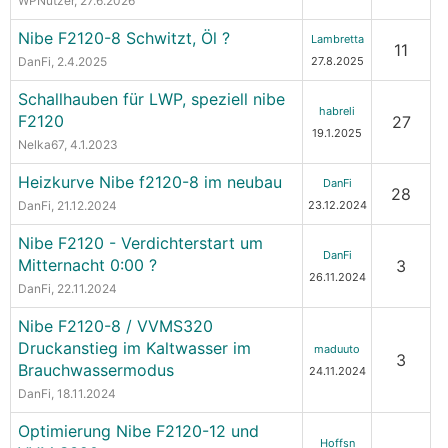
WPNutzer
, 27.6.2026
Nibe F2120-8 Schwitzt, Öl ?
Lambretta
11
DanFi
, 2.4.2025
27.8.2025
Schallhauben für LWP, speziell nibe
habreli
F2120
27
19.1.2025
Nelka67
, 4.1.2023
Heizkurve Nibe f2120-8 im neubau
DanFi
28
DanFi
, 21.12.2024
23.12.2024
Nibe F2120 - Verdichterstart um
DanFi
Mitternacht 0:00 ?
3
26.11.2024
DanFi
, 22.11.2024
Nibe F2120-8 / VVMS320
Druckanstieg im Kaltwasser im
maduuto
3
Brauchwassermodus
24.11.2024
DanFi
, 18.11.2024
Optimierung Nibe F2120-12 und
Hoffsn