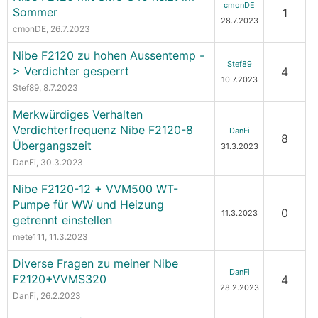
cmonDE
Sommer
1
28.7.2023
cmonDE
, 26.7.2023
Nibe F2120 zu hohen Aussentemp -
Stef89
> Verdichter gesperrt
4
10.7.2023
Stef89
, 8.7.2023
Merkwürdiges Verhalten
Verdichterfrequenz Nibe F2120-8
DanFi
8
Übergangszeit
31.3.2023
DanFi
, 30.3.2023
Nibe F2120-12 + VVM500 WT-
Pumpe für WW und Heizung
0
11.3.2023
getrennt einstellen
mete111
, 11.3.2023
Diverse Fragen zu meiner Nibe
DanFi
F2120+VVMS320
4
28.2.2023
DanFi
, 26.2.2023