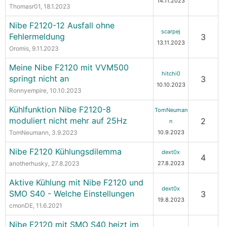
14.11.2023
Thomasr01
, 18.1.2023
Nibe F2120-12 Ausfall ohne
scarpej
Fehlermeldung
3
13.11.2023
Oromis
, 9.11.2023
Meine Nibe F2120 mit VVM500
hitchi0
springt nicht an
3
10.10.2023
Ronnyempire
, 10.10.2023
Kühlfunktion Nibe F2120-8
TomNeuman
moduliert nicht mehr auf 25Hz
2
n
TomNeumann
, 3.9.2023
10.9.2023
Nibe F2120 Kühlungsdilemma
dext0x
4
anotherhusky
, 27.8.2023
27.8.2023
Aktive Kühlung mit Nibe F2120 und
dext0x
SMO S40 - Welche Einstellungen
3
19.8.2023
cmonDE
, 11.6.2021
Nibe F2120 mit SMO S40 heizt im