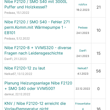
Nibe F2120 / SMO S40 mit 3000L
robfox
Puffer und Holzkessel?
21
19.2.2023
Pedaaa
, 15.1.2022
Nibe F2120 / SMO S40 - Fehler 271
perm.Komm.mit Wärmepumpe 1 -
Pedaaa
10
EB101
24.1.2023
Pedaaa
, 5.12.2022
Nibe F2120-8 + VVMS320 - diverse
DanFi
Fragen nach Leidensgeschichte
15
24.1.2023
DanFi
, 21.1.2023
Nibe F2120-12 zu laut
Nelka67
56
Nelka67
, 13.12.2022
4.1.2023
Planung Heizungsanlage Nibe F2120
+ SMO S40 oder VVM500?
0
22.12.2022
dankal
, 22.12.2022
KNV / Nibe F2120-12 erreicht die
Friesenfalke
Vorlauftemperatur nicht
16
4