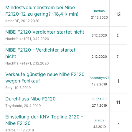
Mindestvolumenstrom bei Nibe
berhan
F2120-12 zu gering? (18,4 l/ min)
12
21.12.2020
cmonDE
, 20.12.2020
NIBE F2120 Verdichter startet nicht
0
3.12.2020
Nachtfalke1971
, 3.12.2020
NIBE F2120 - Verdichter startet
nicht
0
2.12.2020
Nachtfalke1971
, 2.12.2020
Verkaufe günstige neue Nibe F2120
Beachflyer77
wegen Fehlkauf
1
13.8.2019
Fery
, 10.8.2019
Durchfluss Nibe F2120
505ps505
11
Thyriande
, 20.4.2019
27.4.2019
Einstellung der KNV Topline 2120 -
arsrps
Nibe F2120
7
4.1.2019
arsrps
, 11.12.2018