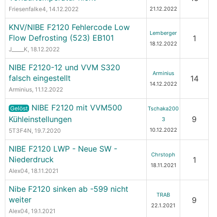
Friesenfalke4
, 14.12.2022
21.12.2022
KNV/NIBE F2120 Fehlercode Low
Lemberger
Flow Defrosting (523) EB101
1
18.12.2022
J_____K
, 18.12.2022
NIBE F2120-12 und VVM S320
Arminius
falsch eingestellt
14
14.12.2022
Arminius
, 11.12.2022
NIBE F2120 mit VVM500
Gelöst
Tschaka200
Kühleinstellungen
9
3
10.12.2022
5T3F4N
, 19.7.2020
NIBE F2120 LWP - Neue SW -
Chrstoph
Niederdruck
1
18.11.2021
Alex04
, 18.11.2021
Nibe F2120 sinken ab -599 nicht
TRAB
weiter
9
22.1.2021
Alex04
, 19.1.2021