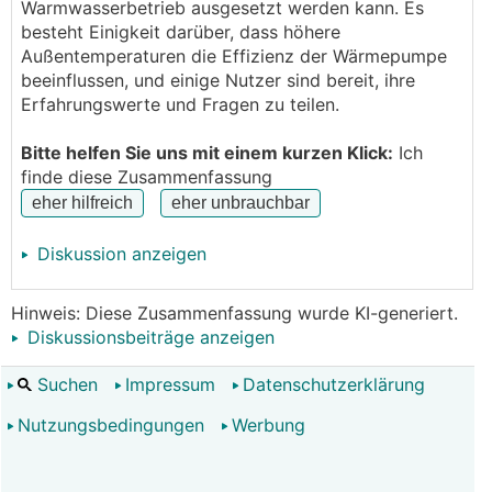
Warmwasserbetrieb ausgesetzt werden kann. Es
Startwert faktisch ausgeschaltet. T-Stopp auf 55
besteht Einigkeit darüber, dass höhere
Grad eingestellt. GP1 geht auf 60 %. Ich höre Ventile
Außentemperaturen die Effizienz der Wärmepumpe
schalten. Dann nach ca. 1 Minute heißt es:
beeinflussen, und einige Nutzer sind bereit, ihre
"Brauchwasser wird blockiert" wegen "Hohen
Erfahrungswerte und Fragen zu teilen.
Außent."
Fakt ist: BT 28 beträgt laut App. 38 Grad. WP steht
Bitte helfen Sie uns mit einem kurzen Klick:
Ich
akt. nur mit einer Seitenwand in der Sonne ("leider"
finde diese Zusammenfassung
von vorne gesehen die rechte; da ist wohl auch die
ganze Elektronik). Habe
WP
bereits mit Aluschutz
etwas geschützt (oben und seitlich).
Diskussion anzeigen
Hat jemand dafür eine Erklärung? Gibt es da
irgendeinen Grenzwert für die Temperatur??
Hinweis: Diese Zusammenfassung wurde KI-generiert.
Ähnliche Erfahrung?
Diskussionsbeiträge anzeigen
Suchen
Impressum
Datenschutzerklärung
Nutzungsbedingungen
Werbung