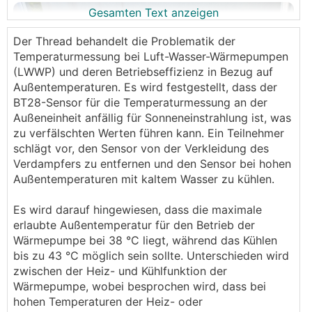
Gesamten Text anzeigen
Der Thread behandelt die Problematik der
Temperaturmessung bei Luft-Wasser-Wärmepumpen
(LWWP) und deren Betriebseffizienz in Bezug auf
Außentemperaturen. Es wird festgestellt, dass der
BT28-Sensor für die Temperaturmessung an der
Außeneinheit anfällig für Sonneneinstrahlung ist, was
zu verfälschten Werten führen kann. Ein Teilnehmer
schlägt vor, den Sensor von der Verkleidung des
Verdampfers zu entfernen und den Sensor bei hohen
Außentemperaturen mit kaltem Wasser zu kühlen.
Hallo,
Es wird darauf hingewiesen, dass die maximale
erlaubte Außentemperatur für den Betrieb der
habe o.g. WP mit der VVM S320. Keine Kühlfunktion
Wärmepumpe bei 38 °C liegt, während das Kühlen
implementiert. Habe eben durch Verstellung der
bis zu 43 °C möglich sein sollte. Unterschieden wird
Start-Temp. (von 5 Grad auf 30 Grad) im
zwischen der Heiz- und Kühlfunktion der
Servicemenü die Brauchwasserbereitung
Wärmepumpe, wobei besprochen wird, dass bei
"angestoßen". Da wir weg waren hatte ich die
hohen Temperaturen der Heiz- oder
Brauchwasserbereitung durch den niedrigen