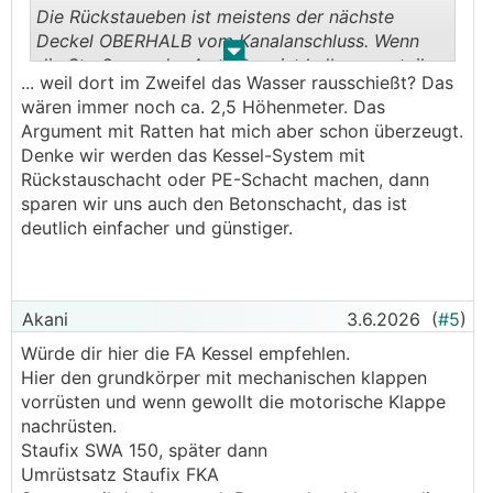
Die Rückstaueben ist meistens der nächste
Deckel OBERHALB vom Kanalanschluss. Wenn
.
.
die Straße wo der Anschluss ist halbwegs steil
... weil dort im Zweifel das Wasser rausschießt? Das
ist, kann das überraschend hoch liegen.
wären immer noch ca. 2,5 Höhenmeter. Das
Argument mit Ratten hat mich aber schon überzeugt.
Denke wir werden das Kessel-System mit
Rückstauschacht oder PE-Schacht machen, dann
sparen wir uns auch den Betonschacht, das ist
deutlich einfacher und günstiger.
Akani
3.6.2026
(
#5
)
Würde dir hier die FA Kessel empfehlen.
Hier den grundkörper mit mechanischen klappen
vorrüsten und wenn gewollt die motorische Klappe
nachrüsten.
Staufix SWA 150, später dann
Umrüstsatz Staufix FKA