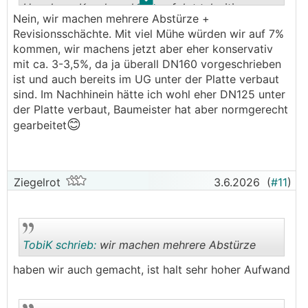
.
.
Hanglage, Kanalanschluss erfolgt talseitig ca.
Nein, wir machen mehrere Abstürze +
45m entfernt und ca. 5 Höhenmeter unterhalb.
Revisionsschächte. Mit viel Mühe würden wir auf 7%
───────────────
kommen, wir machens jetzt aber eher konservativ
mit ca. 3-3,5%, da ja überall DN160 vorgeschrieben
Geht sich das mit dem max. Gefälle vom Kanal
ist und auch bereits im UG unter der Platte verbaut
aus? Ich denke max. 5% sind gefordert.
sind. Im Nachhinein hätte ich wohl eher DN125 unter
der Platte verbaut, Baumeister hat aber normgerecht
😊
gearbeitet
Ziegelrot
3.6.2026
(
#11
)
TobiK schrieb:
wir machen mehrere Abstürze
haben wir auch gemacht, ist halt sehr hoher Aufwand
.
.