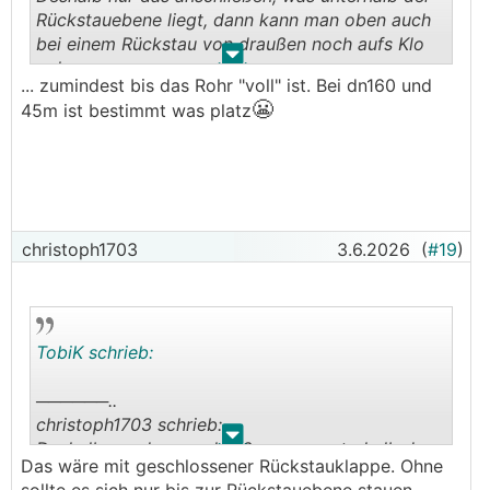
Rückstauebene liegt, dann kann man oben auch
bei einem Rückstau von draußen noch aufs Klo
.
.
gehen.
... zumindest bis das Rohr "voll" ist. Bei dn160 und
😬
45m ist bestimmt was platz
christoph1703
3.6.2026
(
#19
)
TobiK schrieb:
──────..
christoph1703 schrieb:
.
.
Deshalb nur das anschließen, was unterhalb der
Das wäre mit geschlossener Rückstauklappe. Ohne
Rückstauebene liegt, dann kann man oben auch