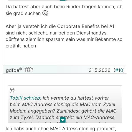
Da hättest aber auch beim Rinder fragen können, ob
Ich bin aber jetzt bei A1 angestellt und bekomme
🤔
sie grad suchen
den Internetzugang gratis bzw. um ein paar euro
pro Monat
Aber ja versteh ich die Corporate Benefits bei A1
sind nicht schlecht, nur bei den Diensthandys
dürftens ziemlich sparsam sein was mir Bekannte so
erzählt haben
gdfde
31.5.2026
(
#10
)
TobiK schrieb:
Ich vermute du hattest vorher
beim MAC Address cloning die MAC vom Zyxel
Modem angegeben? Zumindest gehört die MAC
zum Zyxel. Dadurch entsteht ein MAC-Address
.
.
conflict, der jegliche Kommunikation zwischen
Ich habs auch ohne MAC Adress cloning probiert,
beiden Geräten unmöglich macht.