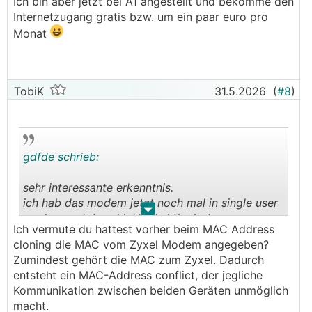
Ich bin aber jetzt bei A1 angestellt und bekomme den
Internetzugang gratis bzw. um ein paar euro pro
Monat
TobiK
31.5.2026
(
#8
)
gdfde schrieb:
sehr interessante erkenntnis.
ich hab das modem jetzt noch mal in single user
.
.
mode gesetzt und jetzt funktionierts.
Ich vermute du hattest vorher beim MAC Address
cloning die MAC vom Zyxel Modem angegeben?
wenn man das vlan 2 setzt, klappts
Zumindest gehört die MAC zum Zyxel. Dadurch
nicht...interessanterweise hat´s vorher keinen
entsteht ein MAC-Address conflict, der jegliche
unterschied gemacht, ob es gesetzt oder nicht
Kommunikation zwischen beiden Geräten unmöglich
gesetzt war.
macht.