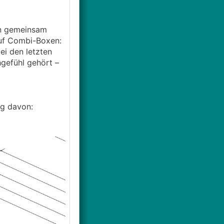
en gemeinsam
auf Combi-Boxen:
i den letzten
gefühl gehört –
ug davon: