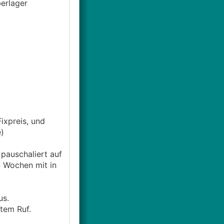
erlager
ixpreis, und
)
 pauschaliert auf
4 Wochen mit in
us.
tem Ruf.