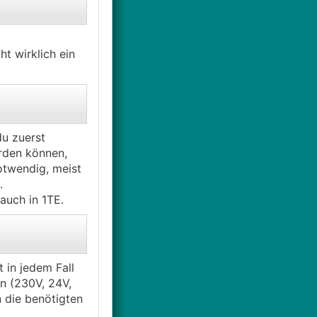
t wirklich ein
du zuerst
rden können,
otwendig, meist
.
auch in 1TE.
t in jedem Fall
en (230V, 24V,
 die benötigten