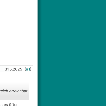
31.5.2025
(
#1
)
eich erreichbar
n es öfter