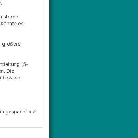
r.
n stören
 könnte es
m größere
htleitung (5-
n. Die
chlossen.
Bin gespannt auf