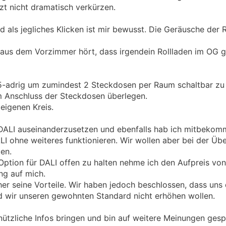
tzt nicht dramatisch verkürzen.
d als jegliches Klicken ist mir bewusst. Die Geräusche der 
s dem Vorzimmer hört, dass irgendein Rollladen im OG ge
 5-adrig um zumindest 2 Steckdosen per Raum schaltbar z
im Anschluss der Steckdosen überlegen.
eigenen Kreis.
t DALI auseinanderzusetzen und ebenfalls hab ich mitbekom
I ohne weiteres funktionieren. Wir wollen aber bei der Übe
en.
tion für DALI offen zu halten nehme ich den Aufpreis von
ng auf mich.
cher seine Vorteile. Wir haben jedoch beschlossen, dass uns
d wir unseren gewohnten Standard nicht erhöhen wollen.
 nützliche Infos bringen und bin auf weitere Meinungen gesp