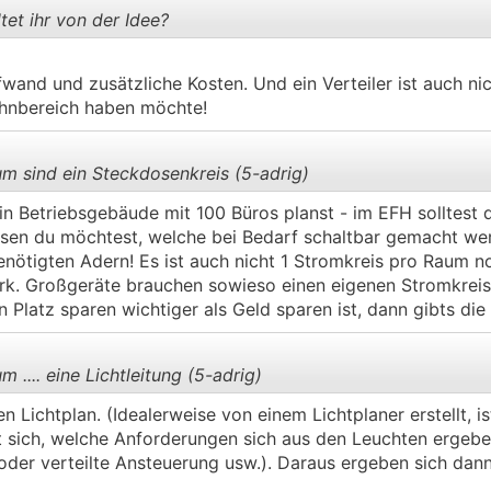
et ihr von der Idee?
and und zusätzliche Kosten. Und ein Verteiler ist auch nich
.
.
hnbereich haben möchte!
m sind ein Steckdosenkreis (5-adrig)
in Betriebsgebäude mit 100 Büros planst - im EFH solltest 
osen du möchtest, welche bei Bedarf schaltbar gemacht we
.
.
benötigten Adern! Es ist auch nicht 1 Stromkreis pro Raum n
rk. Großgeräte brauchen sowieso einen eigenen Stromkreis
 Platz sparen wichtiger als Geld sparen ist, dann gibts die 
 .... eine Lichtleitung (5-adrig)
n Lichtplan. (Idealerweise von einem Lichtplaner erstellt, is
ibt sich, welche Anforderungen sich aus den Leuchten ergeb
.
.
oder verteilte Ansteuerung usw.). Daraus ergeben sich dann