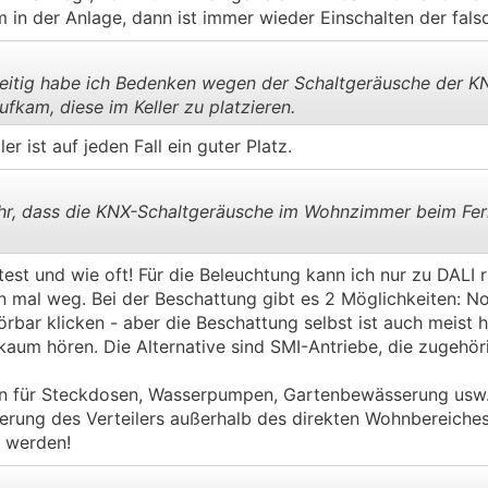
.
.
 in der Anlage, dann ist immer wieder Einschalten der fals
eitig habe ich Bedenken wegen der Schaltgeräusche der K
kam, diese im Keller zu platzieren.
er ist auf jeden Fall ein guter Platz.
.
.
hr, dass die KNX-Schaltgeräusche im Wohnzimmer beim Fer
est und wie oft! Für die Beleuchtung kann ich nur zu DALI r
.
.
n mal weg. Bei der Beschattung gibt es 2 Möglichkeiten: N
örbar klicken - aber die Beschattung selbst ist auch meist 
hn kaum hören. Die Alternative sind SMI-Antriebe, die zugeh
ren für Steckdosen, Wasserpumpen, Gartenbewässerung usw
zierung des Verteilers außerhalb des direkten Wohnbereiche
 werden!