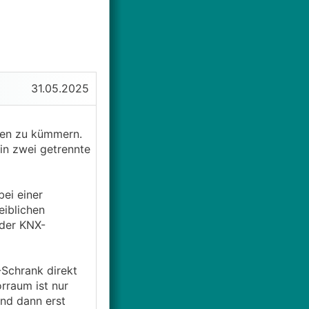
31.05.2025
iten zu kümmern.
in zwei getrennte
ei einer
eiblichen
 der KNX-
-Schrank direkt
rraum ist nur
nd dann erst