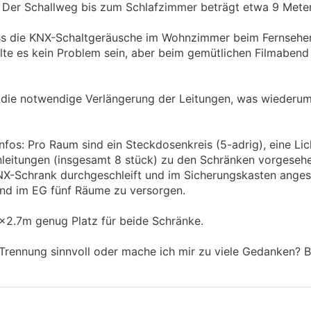
. Der Schallweg bis zum Schlafzimmer beträgt etwa 9 Mete
ass die KNX-Schaltgeräusche im Wohnzimmer beim Fernsehe
lte es kein Problem sein, aber beim gemütlichen Filmabend
e die notwendige Verlängerung der Leitungen, was wiederu
Infos: Pro Raum sind ein Steckdosenkreis (5-adrig), eine Lic
nleitungen (insgesamt 8 stück) zu den Schränken vorgesehe
X-Schrank durchgeschleift und im Sicherungskasten anges
und im EG fünf Räume zu versorgen.
x2.7m genug Platz für beide Schränke.
e Trennung sinnvoll oder mache ich mir zu viele Gedanken? 