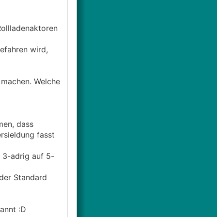
Rollladenaktoren
fahren wird,
u machen. Welche
men, dass
rsieldung fasst
 3-adrig auf 5-
 der Standard
annt :D