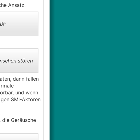
che Ansatz!
NX-
nsehen stören
aten, dann fallen
ormale
hörbar, und wenn
örigen SMI-Aktoren
.
s die Geräusche