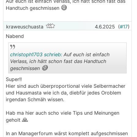
Auf euch ist einfach Verlass, ich hätt schon fast das
😅
Handtuch geschmissen
kraweuschuasta
4.6.2025
(
#17
)
Nabend
christoph1703 schrieb:
Auf euch ist einfach
Verlass, ich hätt schon fast das Handtuch
😅
geschmissen
.
.
Super!!
Hier sind auch überproportional viele Selbermacher
und Hausmasta wie ich da, diebfür jedes Oroblem
irgendan Schmäh wissen.
Hab ma hier auch scho viele Tips und Meinungen
🙏
geholt
In an Managerforum wärst komplett aufgeschmissen