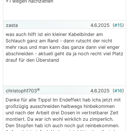
+1 wegen nachziehen
nachziehen kann ist ja dann trotzdem noch
gegeben
zasta
4.6.2025
(
#15
)
was auch hilft ist ein kleiner Kabelbinder am
Schlauch ganz am Rand - dann rutscht der nicht
mehr raus und man kann das ganze dann viel enger
abschneiden - aktuell geht da ja noch recht viel Platz
drauf für den Überstand
christoph1703
4.6.2025
(
#16
)
Danke für alle Tipps! Im Endeffekt hab ichs jetzt mit
großzügig ausschneiden halbwegs hinbekommen
und nach der Arbeit drei Dosen in vertretbarer Zeit
montiert. Da war ich wohl wirklich zu zimperlich.
Den Stopfen hab ich auch noch gut reinbekommen.