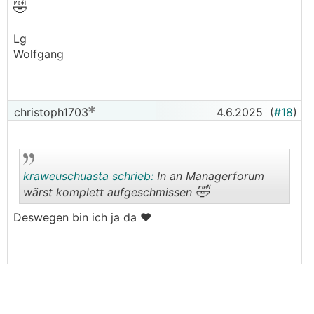
🤣
Lg
Wolfgang
christoph1703
4.6.2025
(
#18
)
kraweuschuasta schrieb:
In an Managerforum
🤣
wärst komplett aufgeschmissen
Deswegen bin ich ja da ❤️
.
.