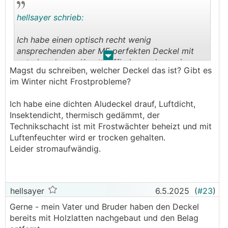
hellsayer schrieb:
Ich habe einen optisch recht wenig
ansprechenden aber ME perfekten Deckel mit
.
.
unterbrochenen Kunststoffbahnen, den es in
Magst du schreiben, welcher Deckel das ist? Gibt es
mehreren Farben gibt. Der Schacht ist immer
im Winter nicht Frostprobleme?
trocken und gut belüftet, schimmeln tut da nix
Ich habe eine dichten Aludeckel drauf, Luftdicht,
Insektendicht, thermisch gedämmt, der
Technikschacht ist mit Frostwächter beheizt und mit
Luftenfeuchter wird er trocken gehalten.
Leider stromaufwändig.
hellsayer
6.5.2025
(
#23
)
Gerne - mein Vater und Bruder haben den Deckel
bereits mit Holzlatten nachgebaut und den Belag