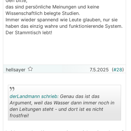
Geh bitte,
Unsinn.
das sind persönliche Meinungen und keine
Beim befüllen mit Beton ist natürlich etwas
Wissenschaftlich belegte Studien.
Vorsicht geboten, stabil ist die Wand dennoch.
Immer wieder spannend wie Leute glauben, nur sie
───────────────
haben das einzig wahre und funktionierende System.
Der Stammtisch lebt!
Google mal nach Poolpowershop Forum, dort
findest du weitere Infos zum Thema
Styroporsteine!
Gruß
GKap
hellsayer
7.5.2025
(
#28
)
derLandmann schrieb:
Genau das ist das
Argument, weil das Wasser dann immer noch in
den Leitungen steht - und dort ist es nicht
frostfrei!
.
.