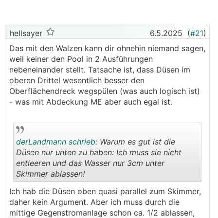
seiner Aussage 2-3° mehr Temperatur bringen -
glaube ich ihm nicht)
nur 4 Düsen, 2 Skimmer
hellsayer
6.5.2025
(
#21
)
Er meint es soll obwohl die Technik in der
Das mit den Walzen kann dir ohnehin niemand sagen,
Garage/Keller ist trotzdem unbedingt ein Schacht zur
weil keiner den Pool in 2 Ausführungen
Wartung gebaut werden
nebeneinander stellt. Tatsache ist, dass Düsen im
1,5mm Folie
oberen Drittel wesentlich besser den
Oberflächendreck wegspülen (was auch logisch ist)
Ist der Schacht wirklich unbedingt nötig/sinnvoll
- was mit Abdeckung ME aber auch egal ist.
oder kann man wenn ein Fachmann verrohrt darauf
verzichten?
Ich würde ungern nur aus Angst einen Schacht
bauen, welcher dann vor sich hin gammelt bzw. nur
derLandmann schrieb:
Warum es gut ist die
über schwerem HAGO Deckel zugänglich ist.
Düsen nur unten zu haben: Ich muss sie nicht
entleeren und das Wasser nur 3cm unter
Wie sind eure Erfahrungen/Empfehlungen dazu?
Skimmer ablassen!
.
.
Ich hab die Düsen oben quasi parallel zum Skimmer,
daher kein Argument. Aber ich muss durch die
mittige Gegenstromanlage schon ca. 1/2 ablassen,