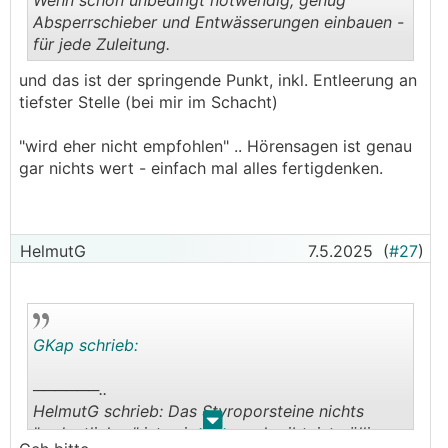
Wenn schon unbedingt notwendig, genug
Absperrschieber und Entwässerungen einbauen -
für jede Zuleitung.
.
.
und das ist der springende Punkt, inkl. Entleerung an
tiefster Stelle (bei mir im Schacht)
"wird eher nicht empfohlen" .. Hörensagen ist genau
gar nichts wert - einfach mal alles fertigdenken.
HelmutG
7.5.2025
(
#27
)
GKap schrieb:
──────..
HelmutG schrieb: Das Styroporsteine nichts
.
.
"ordentliches" ist, wie Gkap schreibt, ist völliger