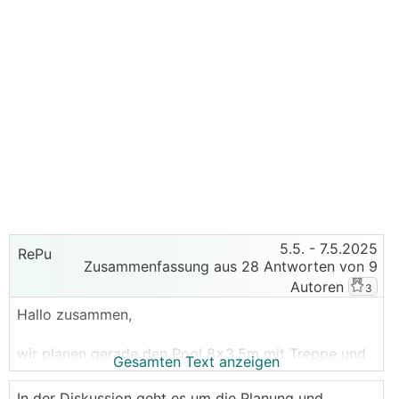
5.5.
- 7.5.2025
RePu
Zusammenfassung aus 28 Antworten von 9
Autoren
3
Hallo zusammen,
wir planen gerade den Pool 8x3,5m mit Treppe und
Gesamten Text anzeigen
Sitzbereich für unseren Neubau und wollen diesen
direkt mit umsetzen.
In der Diskussion geht es um die Planung und