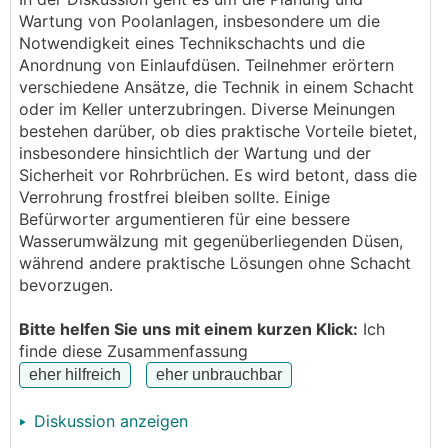
Technik kommt in die Garage (im Kelller durch
Wartung von Poolanlagen, insbesondere um die
Hanglage), und ist tiefer als das Poolniveau.
Notwendigkeit eines Technikschachts und die
Ein Gulli soll für zuätzliche Sicherheit sorgen wenn
Anordnung von Einlaufdüsen. Teilnehmer erörtern
mal was undicht wird.
verschiedene Ansätze, die Technik in einem Schacht
oder im Keller unterzubringen. Diverse Meinungen
Wir waren jetzt bei mehreren Poolbauern, und haben
bestehen darüber, ob dies praktische Vorteile bietet,
unterschiedliche Empfehlungen bekommen.
insbesondere hinsichtlich der Wartung und der
Poolbauer 1:
Sicherheit vor Rohrbrüchen. Es wird betont, dass die
Pool komplett geschalt, 6 Düsen, 2 Skimmer -->kein
Verrohrung frostfrei bleiben sollte. Einige
Schacht, Rohre werden direkt auf der Pool
Befürworter argumentieren für eine bessere
Bodenplatte verlegt und dann zur Technik in die
Wasserumwälzung mit gegenüberliegenden Düsen,
Garage/Keller geführt. Er hält einen zusätzlichen
während andere praktische Lösungen ohne Schacht
Schacht für unnötig.
bevorzugen.
2mm Akorplan Touch Poolfolie, Salzanlage
wäre mein Favorit
Bitte helfen Sie uns mit einem kurzen Klick:
Ich
finde diese Zusammenfassung
Poolbauer 2:
Pool aus Neptun Plus Styroporsteinen (soll laut
seiner Aussage 2-3° mehr Temperatur bringen -
Diskussion anzeigen
glaube ich ihm nicht)