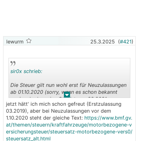
lewurm
25.3.2025
(
#421
)
sir0x schrieb:
Die Steuer gilt nun wohl erst für Neuzulassungen
ab 01.10.2020 (sorry, wenn es schon bekannt
.
.
war), schade mein eGolf ist von 02.2021....
jetzt hätt' ich mich schon gefreut (Erstzulassung
03.2019), aber bei Neuzulassungen vor dem
https://www.bmf.gv.at/themen/steuern/kraftfahrz
1.10.2020 steht der gleiche Text:
https://www.bmf.gv.
euge/motorbezogene-versicherungsteuer/steuers
at/themen/steuern/kraftfahrzeuge/motorbezogene-v
atz-motorbezogene-vers0.html
ersicherungsteuer/steuersatz-motorbezogene-vers0/
steuersatz_alt.html