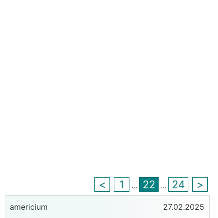
<
1
22
24
>
...
...
americium
27.02.2025