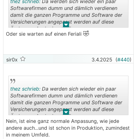
thez schrieb:
Da werden sich wieder ein paar
Softwarefirmen dumm und dämlich verdienen
damit die ganzen Programme und Software der
Versicherungen angepasst werden auf diese
.
.
Änderung. Auch eine schöne
🤣
Oder sie warten auf einen Feriali
Beschäftigungstherapie.
sir0x
3.4.2025
(
#440
)
thez schrieb:
Da werden sich wieder ein paar
Softwarefirmen dumm und dämlich verdienen
damit die ganzen Programme und Software der
Versicherungen angepasst werden auf diese
.
.
Änderung. Auch eine schöne
Nein, ist eine ganz normale Anpassung, wie jede
Beschäftigungstherapie.
andere auch...und ist schon in Produktion, zumindest
in meinem Umfeld.