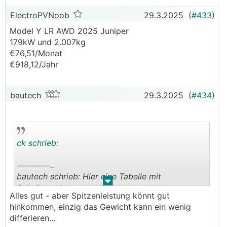
ElectroPVNoob
29.3.2025
(
#433
)
Model Y LR AWD 2025 Juniper
179kW und 2.007kg
€76,51/Monat
€918,12/Jahr
bautech
29.3.2025
(
#434
)
ck schrieb:
──────..
bautech schrieb: Hier eine Tabelle mit
.
.
Anhaltswerten...
Alles gut - aber Spitzenleistung könnt gut
───────────────
hinkommen, einzig das Gewicht kann ein wenig
differieren...
Aber Achtung, der Born in der Liste ist nicht die