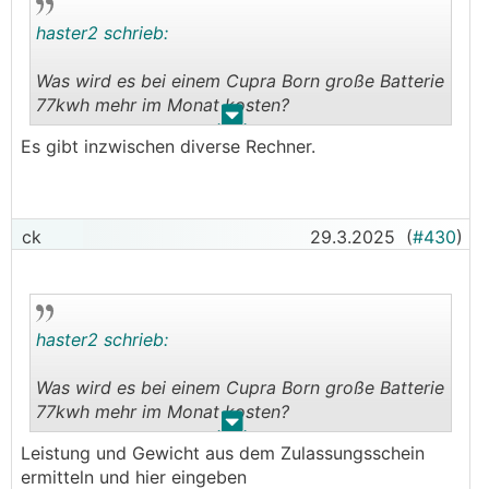
haster2 schrieb:
Was wird es bei einem Cupra Born große Batterie
77kwh mehr im Monat kosten?
.
.
Es gibt inzwischen diverse Rechner.
Hat jemand einen Richtwert?
ck
29.3.2025
(
#430
)
haster2 schrieb:
Was wird es bei einem Cupra Born große Batterie
77kwh mehr im Monat kosten?
.
.
Leistung und Gewicht aus dem Zulassungsschein
Hat jemand einen Richtwert?
ermitteln und hier eingeben