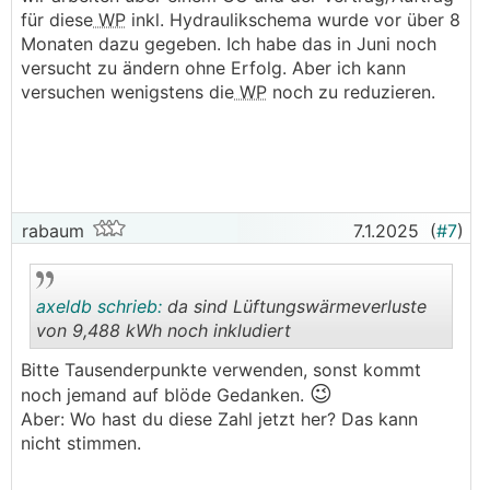
für diese
WP
inkl. Hydraulikschema wurde vor über 8
──────..
Monaten dazu gegeben. Ich habe das in Juni noch
axeldb schrieb: zu wenig geachtet auf den
versucht zu ändern ohne Erfolg. Aber ich kann
Energieausweis
versuchen wenigstens die
WP
noch zu reduzieren.
───────────────
Das kannst du aber noch nachholen. Eine zu
große TB ist noch nicht schädlich (außer fürs
Budget vielleicht) aber die
WP
muss unbedingt
passen.
rabaum
7.1.2025
(
#7
)
axeldb schrieb:
da sind Lüftungswärmeverluste
von 9,488 kWh noch inkludiert
Bitte Tausenderpunkte verwenden, sonst kommt
😉
.
.
noch jemand auf blöde Gedanken.
Aber: Wo hast du diese Zahl jetzt her? Das kann
nicht stimmen.