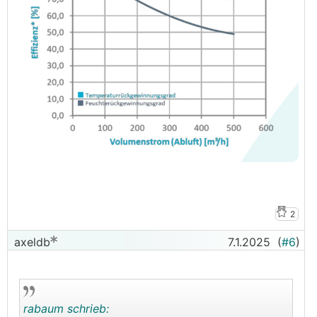
2
axeldb
7.1.2025
(
#6
)
rabaum schrieb: