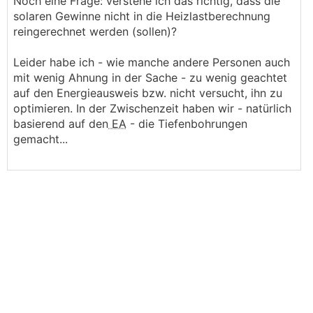
Noch eine Frage: verstehe ich das richtig, dass die
nicht einsparen, du hast einen Wirkungsgrad des
solaren Gewinne nicht in die Heizlastberechnung
Wärmetauschers. Nimm einfach 80% her, dann
reingerechnet werden (sollen)?
bist du nicht so schlecht dabei. Es hängt
natürlich vom genauen Gerät (Rotation/Kreuz-
Leider habe ich - wie manche andere Personen auch
WT) oder Enthalpie ja/nein ab.
mit wenig Ahnung in der Sache - zu wenig geachtet
auf den Energieausweis bzw. nicht versucht, ihn zu
optimieren. In der Zwischenzeit haben wir - natürlich
basierend auf den
EA
- die Tiefenbohrungen
gemacht...