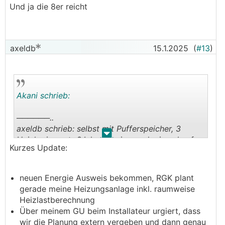
Und ja die 8er reicht
axeldb
15.1.2025
(
#13
)
Akani schrieb:
──────..
axeldb schrieb: selbst mit Pufferspeicher, 3
.
.
Heizkreisen etc.? Ich verweise noch einmal auf
Kurzes Update:
diesen Thread
───────────────
neuen Energie Ausweis bekommen, RGK plant
Genau da wurde dir das mit der kleinen 8er
gerade meine Heizungsanlage inkl. raumweise
schon geschrieben und den ganzen anderen
Heizlastberechnung
Misst lässt du einfach weg.
Über meinem GU beim Installateur urgiert, dass
Eine Pumpe, der Rest wird umgeschaltet, keine
wir die Planung extern vergeben und dann genau