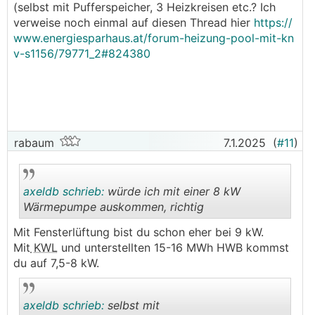
(selbst mit Pufferspeicher, 3 Heizkreisen etc.? Ich
hinaus und hast auch nicht die solaren Gewinne,
verweise noch einmal auf diesen Thread hier
https://
die du dir abziehen kannst, weil du praktisch
www.energiesparhaus.at/forum-heizung-pool-mit-kn
nicht mehr heizt. Du müsstest das selektiv
v-s1156/79771_2#824380
herausrechnen.
rabaum
7.1.2025
(
#11
)
axeldb schrieb:
würde ich mit einer 8 kW
Wärmepumpe auskommen, richtig
Mit Fensterlüftung bist du schon eher bei 9 kW.
.
.
Mit
KWL
und unterstellten 15-16 MWh HWB kommst
du auf 7,5-8 kW.
axeldb schrieb:
selbst mit