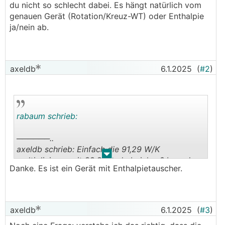
du nicht so schlecht dabei. Es hängt natürlich vom
genauen Gerät (Rotation/Kreuz-WT) oder Enthalpie
ja/nein ab.
axeldb
6.1.2025
(
#2
)
rabaum schrieb:
──────..
axeldb schrieb: Einfach die 91,29 W/K
.
.
multiplizieren mit 33,2K und abziehen? Irgend
Danke. Es ist ein Gerät mit Enthalpietauscher.
einen Effizienzverlust von der
KWL
muss ich
dann noch berücksichtigen
───────────────
axeldb
6.1.2025
(
#3
)
Genau, den ganzen Lüftungsverlust kannst du