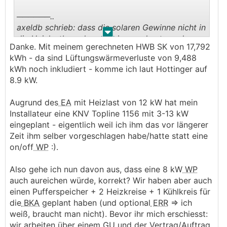
──────..
axeldb schrieb: dass die solaren Gewinne nicht in
.
.
die Heizlastberechnung reingerechnet werden
Danke. Mit meinem gerechneten HWB SK von 17,792
───────────────
kWh - da sind Lüftungswärmeverluste von 9,488
kWh noch inkludiert - komme ich laut Hottinger auf
ja stimmt, dass solare und innere Gewinne
8.9 kW.
a) nach Norm nicht reingerechnet werden aber
b) nach realer Heizlast reingerechnet werden
Augrund des
EA
mit Heizlast von 12 kW hat mein
sollten
Installateur eine KNV Topline 1156 mit 3-13 kW
eingeplant - eigentlich weil ich ihm das vor längerer
Hier kannst du dazu einiges nachlesen:
Zeit ihm selber vorgeschlagen habe/hatte statt eine
https://www.energiesparhaus.at/forum-energieau
on/off
WP
:).
sweis-besser-lesen-und-verstehen-koennen/7219
1
Also gehe ich nun davon aus, dass eine 8 kW
WP
auch aureichen würde, korrekt? Wir haben aber auch
Wie man zu einer guten und realen Heizlast
einen Pufferspeicher + 2 Heizkreise + 1 Kühlkreis für
kommt, findest du hier:
die
BKA
geplant haben (und optional
ERR
=> ich
https://www.energiesparhaus.at/forum-heizlastbe
weiß, braucht man nicht). Bevor ihr mich erschiesst:
rechnung-nach-hottinger/81091
wir arbeiten über einem GU und der Vertrag/Auftrag