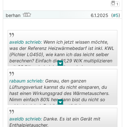
1
berhan
6.1.2025
(
#5
)
axeldb schrieb:
Wenn ich jetzt wissen möchte,
was der Referenz Heizwärmebedarf ist inkl. KWL
(Pichler LG450), wie kann ich das leicht selber
berechnen? Einfach die 91,29 W/K multiplizieren
.
.
mit 33,2K und abziehen? Irgend einen
Effizienzverlust von der
KWL
muss ich dann noch
berücksichtigen...
rabaum schrieb:
Genau, den ganzen
Lüftungsverlust kannst du nicht einsparen, du
hast einen Wirkungsgrad des Wärmetauschers.
Nimm einfach 80% her, dann bist du nicht so
.
.
schlecht dabei. Es hängt natürlich vom genauen
Gerät (Rotation/Kreuz-WT) oder Enthalpie ja/nein
ab.
axeldb schrieb:
Danke. Es ist ein Gerät mit
Enthalpietauscher.